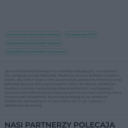
szczepionka przeciwko błonicy
szczepionka DTP
szczepionka przeciwko tężcowi
szczepionka przeciwko krztuścowi
Serwis PoradnikZdrowie.pl ma charakter edukacyjny, nie stanowi i
nie zastępuje porady lekarskiej. Redakcja serwisu dokłada wszelkich
starań, aby informacje w nim zawarte były poprawne merytorycznie,
jednakże decyzja dotycząca leczenia należy do lekarza. Redakcja i
wydawca serwisu nie ponoszą odpowiedzialności wynikającej z
zastosowania informacji zamieszczonych na stronach serwisu, który
nie prowadzi działalności leczniczej polegającej na udzielaniu
świadczeń zdrowotnych w rozumieniu art. 3 ust 1 ustawy o
działalności leczniczej.
NASI PARTNERZY POLECAJĄ