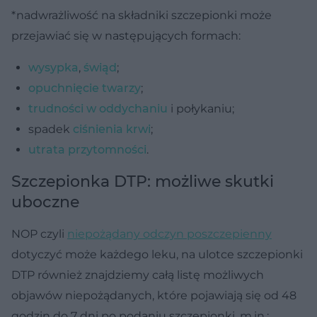
*nadwrażliwość na składniki szczepionki może
przejawiać się w następujących formach:
wysypka
,
świąd
;
opuchnięcie twarzy
;
trudności w oddychaniu
i połykaniu;
spadek
ciśnienia krwi
;
utrata przytomności
.
Szczepionka DTP: możliwe skutki
uboczne
NOP czyli
niepożądany odczyn poszczepienny
dotyczyć może każdego leku, na ulotce szczepionki
DTP również znajdziemy całą listę możliwych
objawów niepożądanych, które pojawiają się od 48
godzin do 7 dni po podaniu szczepionki, m.in.: