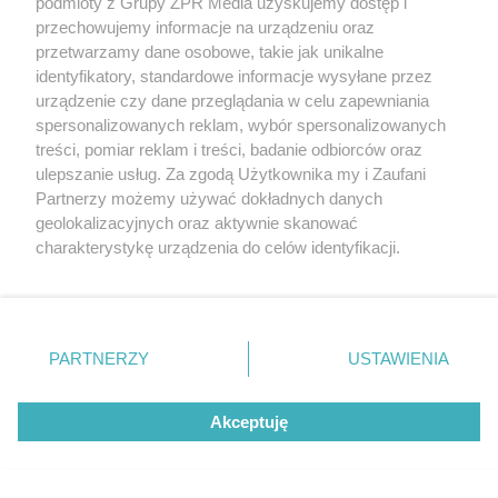
podmioty z Grupy ZPR Media uzyskujemy dostęp i
przechowujemy informacje na urządzeniu oraz
POPULARNE TEMATY
przetwarzamy dane osobowe, takie jak unikalne
identyfikatory, standardowe informacje wysyłane przez
urządzenie czy dane przeglądania w celu zapewniania
spersonalizowanych reklam, wybór spersonalizowanych
treści, pomiar reklam i treści, badanie odbiorców oraz
ulepszanie usług. Za zgodą Użytkownika my i Zaufani
Partnerzy możemy używać dokładnych danych
geolokalizacyjnych oraz aktywnie skanować
Nieprzyjemny
Żelazo nie działa
zapach z pępka
mimo regularnej
charakterystykę urządzenia do celów identyfikacji.
rzadko bierze się
suplementacji?
Skóra swędzi tylko
znikąd. Jeden objaw
Przyczyna może
Ponieważ cenimy Twoją prywatność, prosimy o zgodę na
wieczorem? Ten
zmienia wszystko
ukrywać się w
sygnał może
korzystanie z tych technologii poprzez kliknięcie
jelitach
wskazywać na
„Akceptuję”. Zgoda jest dobrowolna i zawsze możesz ją
chorobę, która długo
nie daje objawów
zmienić/wycofać klikając przycisk ustawień prywatności
PARTNERZY
USTAWIENIA
znajdujący się w lewym dolnym rogu strony
. Niektóre
REDAKTOR NACZELNA
rodzaje przetwarzania danych nie wymagają zgody
Akceptuję
użytkownika, ale masz prawo sprzeciwić się takiemu
POLECA
przetwarzaniu. Preferencje będą miały zastosowanie tylko
na tej witrynie.