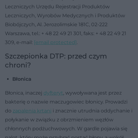
Leczniczych Urzędu Rejestracji Produktów
Leczniczych, Wyrobów Medycznych i Produktów
Biobójczych, Al. Jerozolimskie 181C, 02-222
Warszawa, tel.: + 48 22 49 21 301, faks: + 48 22 49 21
309, e-mail:
[email protected]
.
Szczepionka DTP: przed czym
chroni?
Błonica
Błonica, inaczej
dyfteryt
, wywoływana jest przez
bakterię o nazwie maczugowiec błonicy. Prowadzi
do
zapalenia krtani
i znacznie utrudnia oddychanie i
połykanie w związku z obrzmieniem węzłów
chłonnych podżuchwowych. W gardle pojawia się
nalot, który może przybrać postać błony, a wokół