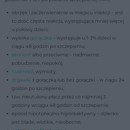
obrzęk i zaczerwienienie w miejscu iniekcji – jest
to dość częsta reakcja, występująca mniej więcej
u połowy dzieci;
wysoka
gorączka
– występuje u 1-3% dzieci w
ciągu 48 godzin po szczepieniu;
senność
albo przeciwnie – nadmierne
pobudzenie, niepokój;
nudności
, wymioty;
drgawki
z gorączką lub bez gorączki – w ciągu 24
godzin po szczepieniu;
tzw. nieutulony płacz przez co najmniej 3
godziny wciągu 48 godzin od szczepienia;
epizod hipotoniczno-hiporeaktywny – dziecko
jest blade, wiotkie, nieobecne;