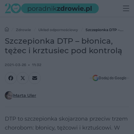
Zdrowie
Układ odpornościowy
Szczepionka DTP –
błonica, tężec i krztusiec pod kontrolą
Szczepionka DTP – błonica,
tężec i krztusiec pod kontrolą
2021-03-26
11:32
Dodaj do Google
Marta Uler
DTP to szczepionka skojarzona przeciw trzem
chorobom: błonicy, tężcowi i krztuścowi. W