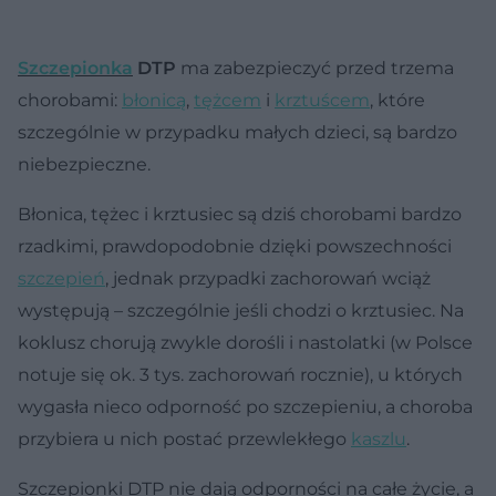
Szczepionka
DTP
ma zabezpieczyć przed trzema
chorobami:
błonicą
,
tężcem
i
krztuścem
, które
szczególnie w przypadku małych dzieci, są bardzo
niebezpieczne.
Błonica, tężec i krztusiec są dziś chorobami bardzo
rzadkimi, prawdopodobnie dzięki powszechności
szczepień
, jednak przypadki zachorowań wciąż
występują – szczególnie jeśli chodzi o krztusiec. Na
koklusz chorują zwykle dorośli i nastolatki (w Polsce
notuje się ok. 3 tys. zachorowań rocznie), u których
wygasła nieco odporność po szczepieniu, a choroba
przybiera u nich postać przewlekłego
kaszlu
.
Szczepionki DTP nie dają odporności na całe życie, a