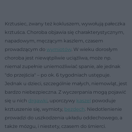
Krztusiec, zwany też kokluszem, wywołują pałeczka
krztuśca. Choroba objawia się charakterystycznym,
napadowym, męczącym kaszlem, czasem
prowadzącym do
wymiotów
. W wieku dorosłym
choroba jest niewątpliwie uciążliwa, może np.
niemal zupełnie uniemożliwiać spanie, ale jednak
"do przejścia" – po ok. 6 tygodniach ustępuje.
Jednak u dzieci, szczególnie małych, niemowląt, jest
bardzo niebezpieczna. Z wyczerpania mogą pojawić
się u nich
drgawki
, uporczywy
kaszel
powoduje
krztuszenie się, wymioty,
bezdech
. Niedotlenienie
prowadzi do uszkodzenia układu oddechowego, a
także mózgu, i niestety, czasem do śmierci.