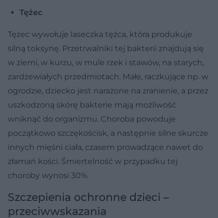
Tężec
Tężec wywołuje laseczka tężca, która produkuje
silną toksynę. Przetrwalniki tej bakterii znajdują się
w ziemi, w kurzu, w mule rzek i stawów, na starych,
zardzewiałych przedmiotach. Małe, raczkujące np. w
ogrodzie, dziecko jest narażone na zranienie, a przez
uszkodzoną skórę bakterie mają możliwość
wniknąć do organizmu. Choroba powoduje
początkowo szczękościsk, a następnie silne skurcze
innych mięśni ciała, czasem prowadzące nawet do
złamań kości. Śmiertelność w przypadku tej
choroby wynosi 30%.
Szczepienia ochronne dzieci –
przeciwwskazania