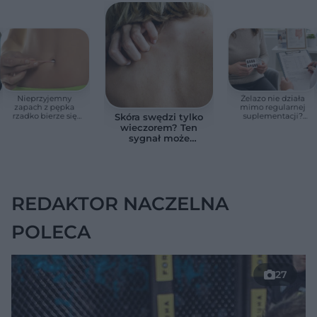
Nieprzyjemny
Żelazo nie działa
zapach z pępka
mimo regularnej
rzadko bierze się
suplementacji?
Skóra swędzi tylko
znikąd. Jeden objaw
Przyczyna może
wieczorem? Ten
zmienia wszystko
ukrywać się w
sygnał może
jelitach
wskazywać na
chorobę, która długo
nie daje objawów
REDAKTOR NACZELNA
POLECA
27