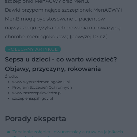
szczepionki MenACWY oraz MenB.
Dawki przypominające szczepionek MenACWY i
MenB mogą być stosowane u pacjentów
najwyższego ryzyka zachorowania na inwazyjną
chorobe meningokokową (powyżej 10. r.ż.).
POLECANY ARTYKUŁ:
Sepsa u dzieci - co warto wiedzieć?
Objawy, przyczyny, rokowania
Źródło:
www.wyprzedzmeningokoki.pl
Program Szczepień Ochronnych
www.zaszczepsiewiedza.pl
szczepienia.pzh.gov.pl
Porady eksperta
Zapalenie żołądka i dwunastnicy a guzy na jajnikach