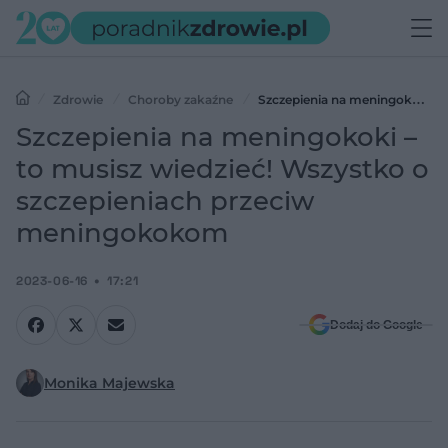
Zdrowie
Choroby zakaźne
Szczepienia na meningokoki –
to musisz wiedzieć! Wszystko o szczepieniach przeciw
Szczepienia na meningokoki –
meningokokom
to musisz wiedzieć! Wszystko o
szczepieniach przeciw
meningokokom
2023-06-16
17:21
Dodaj do Google
Monika Majewska