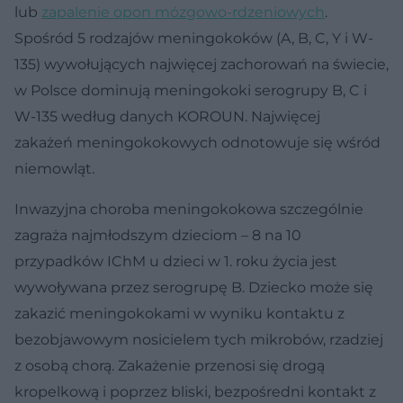
lub
zapalenie opon mózgowo-rdzeniowych
.
Spośród 5 rodzajów meningokoków (A, B, C, Y i W-
135) wywołujących najwięcej zachorowań na świecie,
w Polsce dominują meningokoki serogrupy B, C i
W-135 według danych KOROUN. Najwięcej
zakażeń meningokokowych odnotowuje się wśród
niemowląt.
Inwazyjna choroba meningokokowa szczególnie
zagraża najmłodszym dzieciom – 8 na 10
przypadków IChM u dzieci w 1. roku życia jest
wywoływana przez serogrupę B. Dziecko może się
zakazić meningokokami w wyniku kontaktu z
bezobjawowym nosicielem tych mikrobów, rzadziej
z osobą chorą. Zakażenie przenosi się drogą
kropelkową i poprzez bliski, bezpośredni kontakt z