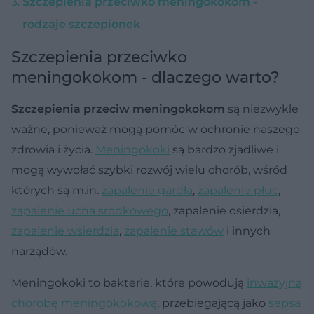
Szczepienia przeciwko meningokokom -
rodzaje szczepionek
Szczepienia przeciwko
meningokokom - dlaczego warto?
Szczepienia przeciw meningokokom
są niezwykle
ważne, ponieważ mogą pomóc w ochronie naszego
zdrowia i życia.
Meningokoki
są bardzo zjadliwe i
mogą wywołać szybki rozwój wielu chorób, wśród
których są m.in.
zapalenie gardła
,
zapalenie płuc
,
zapalenie ucha środkowego
, zapalenie osierdzia,
zapalenie wsierdzia
,
zapalenie stawów
i innych
narządów.
Meningokoki to bakterie, które powodują
inwazyjną
chorobę meningokokową
, przebiegającą jako
sepsa