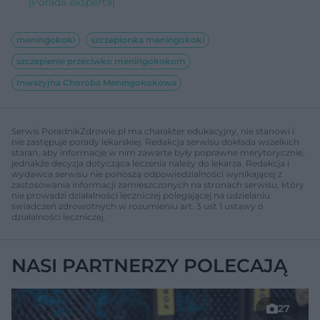
[Porada eksperta]
meningokoki
szczepionka meningokoki
szczepienie przeciwko meningokokom
Inwazyjna Choroba Meningokokowa
Serwis PoradnikZdrowie.pl ma charakter edukacyjny, nie stanowi i
nie zastępuje porady lekarskiej. Redakcja serwisu dokłada wszelkich
starań, aby informacje w nim zawarte były poprawne merytorycznie,
jednakże decyzja dotycząca leczenia należy do lekarza. Redakcja i
wydawca serwisu nie ponoszą odpowiedzialności wynikającej z
zastosowania informacji zamieszczonych na stronach serwisu, który
nie prowadzi działalności leczniczej polegającej na udzielaniu
świadczeń zdrowotnych w rozumieniu art. 3 ust 1 ustawy o
działalności leczniczej.
NASI PARTNERZY POLECAJĄ
27