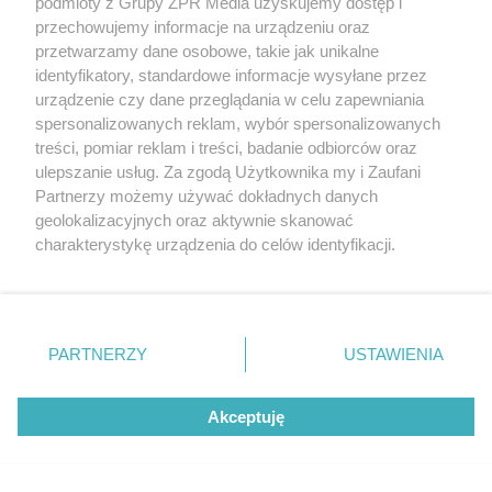
podmioty z Grupy ZPR Media uzyskujemy dostęp i
przechowujemy informacje na urządzeniu oraz
przetwarzamy dane osobowe, takie jak unikalne
identyfikatory, standardowe informacje wysyłane przez
urządzenie czy dane przeglądania w celu zapewniania
spersonalizowanych reklam, wybór spersonalizowanych
treści, pomiar reklam i treści, badanie odbiorców oraz
MUZYKA
ulepszanie usług. Za zgodą Użytkownika my i Zaufani
Partnerzy możemy używać dokładnych danych
geolokalizacyjnych oraz aktywnie skanować
"ESKA Hity na Czasie" – playlista,
charakterystykę urządzenia do celów identyfikacji.
która rozkręci każdą chwilę
Ponieważ cenimy Twoją prywatność, prosimy o zgodę na
korzystanie z tych technologii poprzez kliknięcie
„Akceptuję”. Zgoda jest dobrowolna i zawsze możesz ją
zmienić/wycofać klikając przycisk ustawień prywatności
PARTNERZY
USTAWIENIA
znajdujący się w lewym dolnym rogu strony
. Niektóre
rodzaje przetwarzania danych nie wymagają zgody
5
Akceptuję
użytkownika, ale masz prawo sprzeciwić się takiemu
przetwarzaniu. Preferencje będą miały zastosowanie tylko
na tej witrynie.