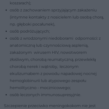
koszarach);
osób z zachowaniem sprzyjającym zakażeniu
(intymne kontakty z nosicielem lub osobą chorą,
np. głęboki pocałunek),
osób podróżujących;
osób z wrodzonymi niedoborami odporności: z
anatomiczną lub czynnościową asplenią,
zakażonym wirusem HIV, nowotworem
złośliwym, chorobą reumatyczną, przewlekłą
chorobą nerek i wątroby, leczonym
ekulizumabem z powodu napadowej nocnej
hemoglobinurii lub atypowego zespołu
hemolityczno - mocznicowego;
osób leczonych immunosupresyjnie.
Szczepienie przeciwko meningokokom nie jest