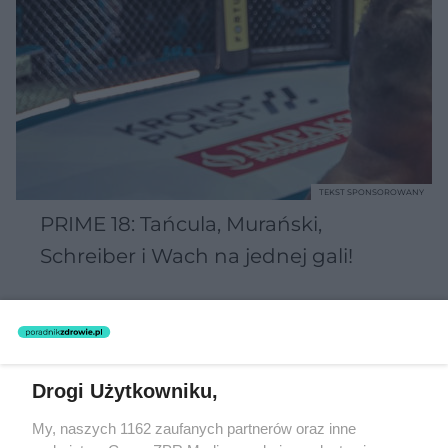
TEKST SPONSOROWANY
PRIME 18: Tańcula, Murański,
Schreiber i Wach na jednej gali!
Drogi Użytkowniku,
My, naszych 1162 zaufanych partnerów oraz inne