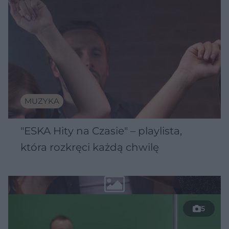
MUZYKA
"ESKA Hity na Czasie" – playlista,
która rozkręci każdą chwilę
5