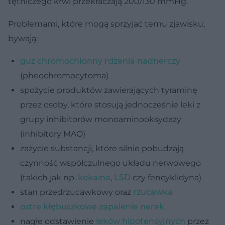
tętniczego krwi przekraczają 200/130 mmHg.
Problemami, które mogą sprzyjać temu zjawisku,
bywają:
guz chromochłonny rdzenia nadnerczy
(pheochromocytoma)
spożycie produktów zawierających tyraminę
przez osoby, które stosują jednocześnie leki z
grupy inhibitorów monoaminooksydazy
(inhibitory MAO)
zażycie substancji, które silnie pobudzają
czynność współczulnego układu nerwowego
(takich jak np.
kokaina
,
LSD
czy fencyklidyna)
stan przedrzucawkowy oraz
rzucawka
ostre kłębuszkowe zapalenie nerek
nagłe odstawienie
leków hipotensyjnych
przez