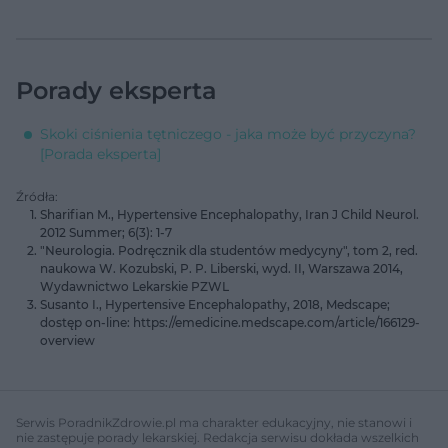
Porady eksperta
Skoki ciśnienia tętniczego - jaka może być przyczyna?
[Porada eksperta]
Źródła:
Sharifian M., Hypertensive Encephalopathy, Iran J Child Neurol.
2012 Summer; 6(3): 1-7
"Neurologia. Podręcznik dla studentów medycyny", tom 2, red.
naukowa W. Kozubski, P. P. Liberski, wyd. II, Warszawa 2014,
Wydawnictwo Lekarskie PZWL
Susanto I., Hypertensive Encephalopathy, 2018, Medscape;
dostęp on-line: https://emedicine.medscape.com/article/166129-
overview
Serwis PoradnikZdrowie.pl ma charakter edukacyjny, nie stanowi i
nie zastępuje porady lekarskiej. Redakcja serwisu dokłada wszelkich