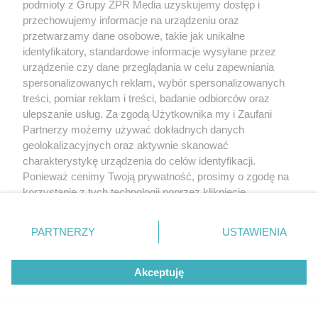
podmioty z Grupy ZPR Media uzyskujemy dostęp i
przechowujemy informacje na urządzeniu oraz
"ESKA Hity na Czasie" – playlista,
przetwarzamy dane osobowe, takie jak unikalne
identyfikatory, standardowe informacje wysyłane przez
która rozkręci każdą chwilę
urządzenie czy dane przeglądania w celu zapewniania
spersonalizowanych reklam, wybór spersonalizowanych
treści, pomiar reklam i treści, badanie odbiorców oraz
ulepszanie usług. Za zgodą Użytkownika my i Zaufani
Partnerzy możemy używać dokładnych danych
5
geolokalizacyjnych oraz aktywnie skanować
charakterystykę urządzenia do celów identyfikacji.
Ponieważ cenimy Twoją prywatność, prosimy o zgodę na
korzystanie z tych technologii poprzez kliknięcie
„Akceptuję”. Zgoda jest dobrowolna i zawsze możesz ją
zmienić/wycofać klikając przycisk ustawień prywatności
PARTNERZY
USTAWIENIA
znajdujący się w lewym dolnym rogu strony
. Niektóre
rodzaje przetwarzania danych nie wymagają zgody
Akceptuję
użytkownika, ale masz prawo sprzeciwić się takiemu
przetwarzaniu. Preferencje będą miały zastosowanie tylko
na tej witrynie.