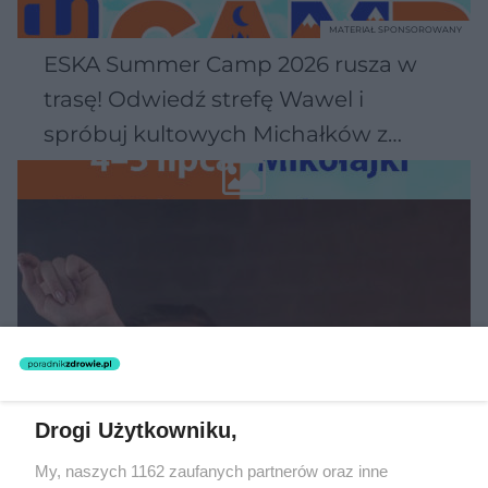
MATERIAŁ SPONSOROWANY
ESKA Summer Camp 2026 rusza w
trasę! Odwiedź strefę Wawel i
spróbuj kultowych Michałków z
Wawelu
Drogi Użytkowniku,
My, naszych 1162 zaufanych partnerów oraz inne
MUZYKA