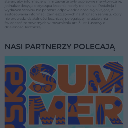
starań, aby informacje w nim zawarte były poprawne merytorycznie,
jednakże decyzja dotycząca leczenia należy do lekarza. Redakcja i
wydawca serwisu nie ponoszą odpowiedzialności wynikającej z
zastosowania informacji zamieszczonych na stronach serwisu, który
nie prowadzi działalności leczniczej polegającej na udzielaniu
świadczeń zdrowotnych w rozumieniu art. 3 ust 1 ustawy o
działalności leczniczej.
NASI PARTNERZY POLECAJĄ