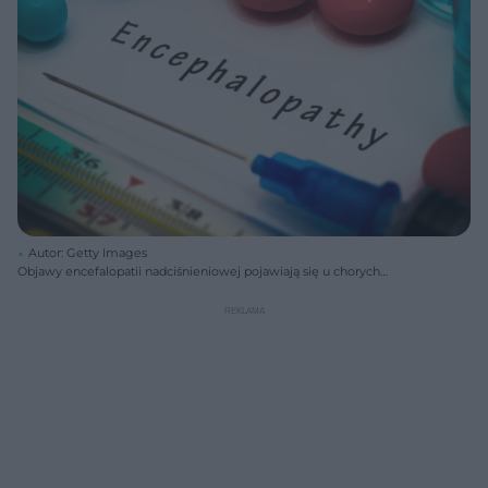
Autor: Getty Images
Objawy encefalopatii nadciśnieniowej pojawiają się u chorych
zazwyczaj po upływie jednej do dwóch dób od wystąpienia nagłego
wzrostu ciśnienia tętniczego krwi.