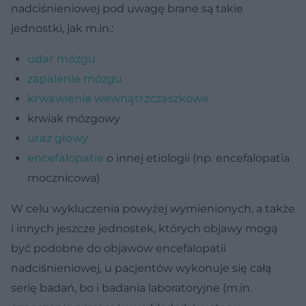
nadciśnieniowej pod uwagę brane są takie
jednostki, jak m.in.:
udar mózgu
zapalenie mózgu
krwawienie wewnątrzczaszkowe
krwiak mózgowy
uraz głowy
encefalopatie
o innej etiologii (np. encefalopatia
mocznicowa)
W celu wykluczenia powyżej wymienionych, a także
i innych jeszcze jednostek, których objawy mogą
być podobne do objawów encefalopatii
nadciśnieniowej, u pacjentów wykonuje się całą
serię badań, bo i badania laboratoryjne (m.in.