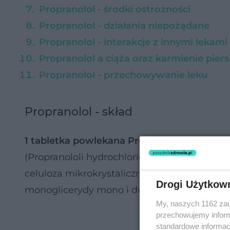
Propranolol - środki ostrożności
Propranolol - działania niepożądane
Propranolol - interakcje z innymi lekam
Propranolol a ciąża oraz karmienie piers
Propranolol - przechowywanie leku
Propranolol - skład
1 tabletka powlekana Propranolol Accord z
(Propranololi hydrochloridum);
substancje 
celuloza mikrokrystaliczna, stearynian mag
Drogi Użytkow
monoglicerydy mono i dwuacetylowane, tyta
My, naszych 1162 zau
przechowujemy informa
standardowe informac