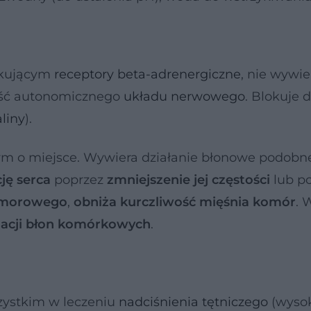
okującym
receptory beta-adrenergiczne
, nie wywie
ść autonomicznego
układu nerwowego
. Blokuje d
liny
).
ym o miejsce. Wywiera działanie błonowe podobn
ję serca
poprzez
zmniejszenie jej częstości
lub p
omorowego
,
obniża kurczliwość mięśnia komór
. 
izacji błon komórkowych
.
zystkim w leczeniu
nadciśnienia tętniczego
(wyso