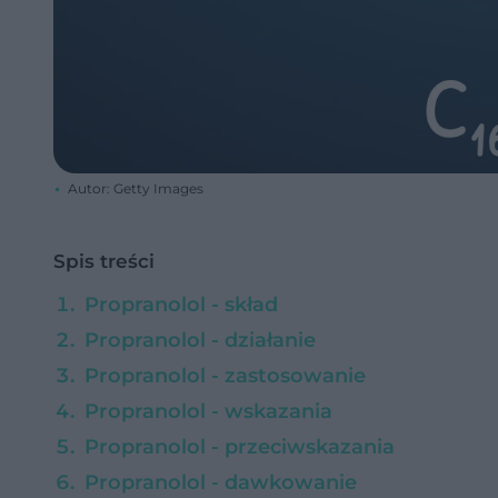
Autor: Getty Images
Spis treści
Propranolol - skład
Propranolol - działanie
Propranolol - zastosowanie
Propranolol - wskazania
Propranolol - przeciwskazania
Propranolol - dawkowanie