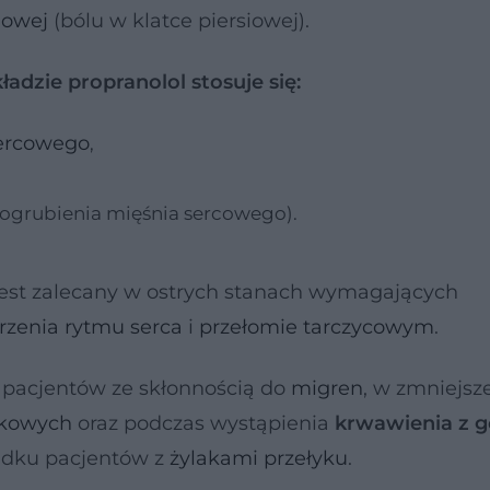
iowej
(bólu w klatce piersiowej).
dzie propranolol stosuje się:
sercowego
,
ogrubienia mięśnia sercowego).
est zalecany w ostrych stanach wymagających
rzenia rytmu serca
i
przełomie tarczycowym
.
 pacjentów ze skłonnością do
migren
, w zmniejsz
kowych
oraz podczas wystąpienia
krwawienia z 
dku pacjentów z
żylakami przełyku
.