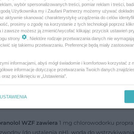
klam, wybór spersonalizowanych treści, pomiar reklam i treści, bad
 zgodą Użytkownika my i Zaufani Partnerzy możemy używać dokład
az aktywnie skanować charakterystykę urządzenia do celów identyfi
ść, prosimy o zgodę na korzystanie z tych technologii poprzez klikn
a i zawsze możesz ją zmienić/wycofać klikając przycisk ustawień pr
ogu strony
. Niektóre rodzaje przetwarzania danych nie wymagaj
iwić się takiemu przetwarzaniu. Preferencje będą miały zastosowanie
szymi informacjami, abyś mógł świadomie i komfortowo korzystać z
gółowe informacje dotyczące przetwarzania Twoich danych znajdzi
s
oraz po kliknięciu w „Ustawienia”.
ub 40 mg chlorowodorku propranololu;
substancj
 skrobia ziemniaczana, talk, stearynian magnezu
USTAWIENIA
pranolol WZF zawiera
1 mg chlorowodorku propran
wodny (do ustalenia pH), woda do wstrzykiwania