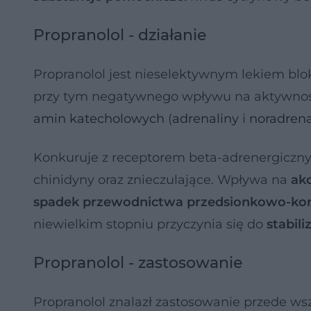
Propranolol - działanie
Propranolol jest nieselektywnym lekiem bl
przy tym negatywnego wpływu na aktywno
amin katecholowych
(
adrenaliny
i
noradrena
Konkuruje z receptorem beta-adrenergiczn
chinidyny oraz znieczulające. Wpływa na
akc
spadek przewodnictwa przedsionkowo-k
niewielkim stopniu przyczynia się do
stabil
Propranolol - zastosowanie
Propranolol znalazł zastosowanie przede ws