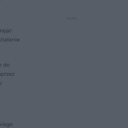
rając
ziałanie
e do
oprzez
W
kiego