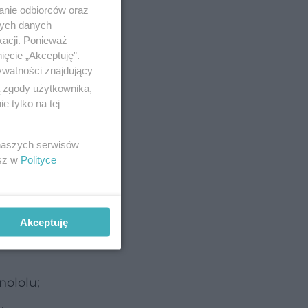
anie odbiorców oraz
nych danych
kacji. Ponieważ
ięcie „Akceptuję”.
ywatności znajdujący
ą zgody użytkownika,
 tylko na tej
 naszych serwisów
esz w
Polityce
e
,
Akceptuję
ololu;
.