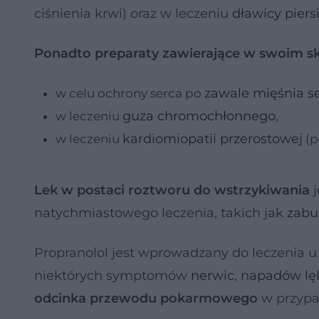
ciśnienia krwi) oraz w leczeniu
dławicy piers
Ponadto preparaty zawierające w swoim skła
zawale mięśnia 
w celu ochrony serca po
guza chromochłonnego
w leczeniu
,
kardiomiopatii przerostowej
w leczeniu
(p
Lek w postaci roztworu do wstrzykiwania
j
natychmiastowego leczenia, takich jak
zabu
Propranolol jest wprowadzany do leczenia u
niektórych symptomów
nerwic
,
napadów lę
odcinka przewodu pokarmowego
w przypa