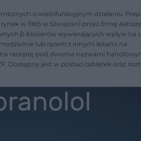
emicznych o wielofunkcyjnym działaniu. Prep
rynek w 1965 w Szwajcarii przez firmę Astraz
tywnych β-blokerów wywierających wpływ na 
amodzielnie lub razem z innymi lekami na
ie na receptę pod dwoma nazwami handlowym
F. Dostępny jest w postaci tabletek oraz roz