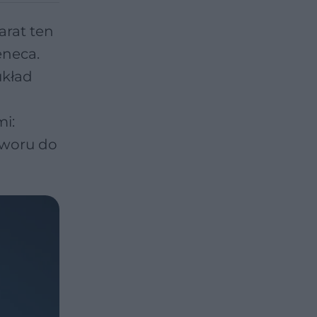
arat ten
eneca.
układ
i:
tworu do