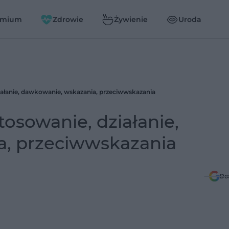
emium
Zdrowie
Żywienie
Uroda
ziałanie, dawkowanie, wskazania, przeciwwskazania
tosowanie, działanie,
a, przeciwwskazania
Do