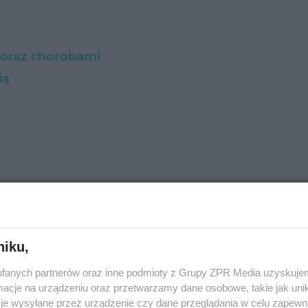
i oraz chorobami
ią
awiera:
10 mg lub 40 mg chlorowodorku propranol
pomocnicze:
skrobia kukurydziana, laktoza jednow
nezu;
otoczka:
hypromeloza, celuloza mikrokrystal
niku,
nu dwutlenek (E 171).
fanych partnerów oraz inne podmioty z Grupy ZPR Media uzyskujem
cje na urządzeniu oraz przetwarzamy dane osobowe, takie jak unika
je wysyłane przez urządzenie czy dane przeglądania w celu zapewn