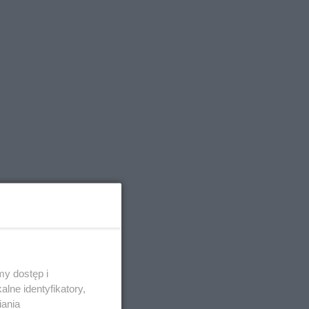
olu
odna,
iczna,
y dostęp i
lne identyfikatory,
iania