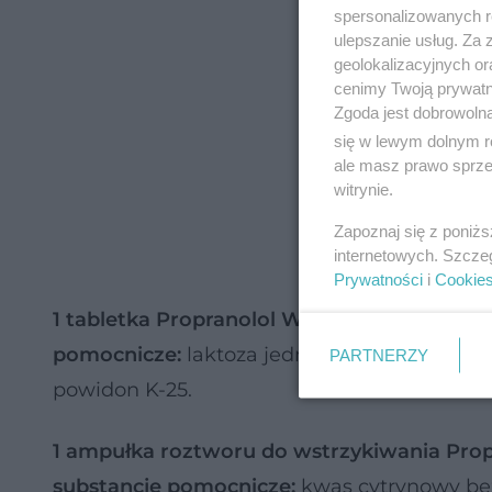
spersonalizowanych re
ulepszanie usług. Za
geolokalizacyjnych or
cenimy Twoją prywatno
Zgoda jest dobrowoln
się w lewym dolnym r
ale masz prawo sprzec
witrynie.
Zapoznaj się z poniż
internetowych. Szcze
Prywatności
i
Cookie
1 tabletka Propranolol WZF zawiera
10 mg l
pomocnicze:
laktoza jednowodna, sacharoza,
PARTNERZY
powidon K-25.
1 ampułka roztworu do wstrzykiwania Pro
substancje pomocnicze:
kwas cytrynowy bez