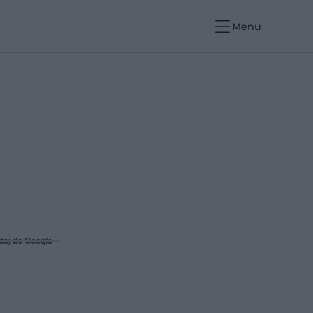
Menu
daj do Google