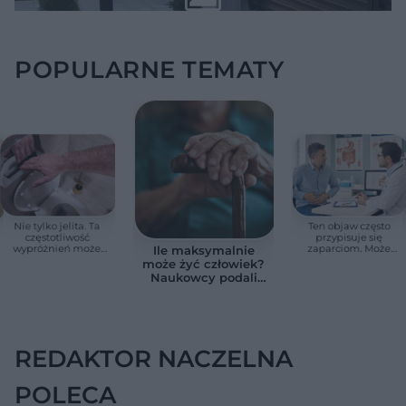
POPULARNE TEMATY
Nie tylko jelita. Ta
Ten objaw często
częstotliwość
przypisuje się
wypróżnień może
zaparciom. Może
Ile maksymalnie
mieć znaczenie dla
jednak wskazywać
może żyć człowiek?
całego organizmu
na chorobę jelita
Naukowcy podali
zaskakującą liczbę
REDAKTOR NACZELNA
POLECA