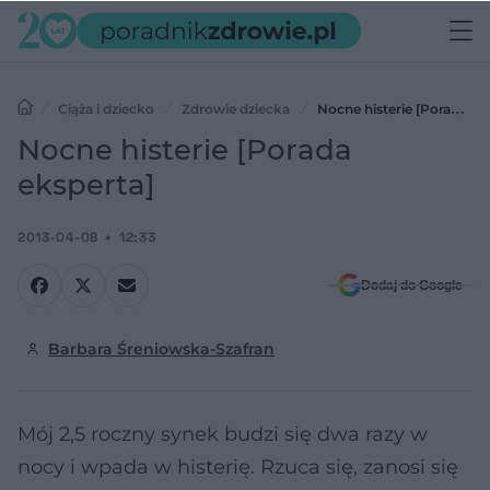
Ciąża i dziecko
Zdrowie dziecka
Nocne histerie [Porada
eksperta]
Nocne histerie [Porada
eksperta]
2013-04-08
12:33
Dodaj do Google
Barbara Śreniowska-Szafran
Mój 2,5 roczny synek budzi się dwa razy w
nocy i wpada w histerię. Rzuca się, zanosi się