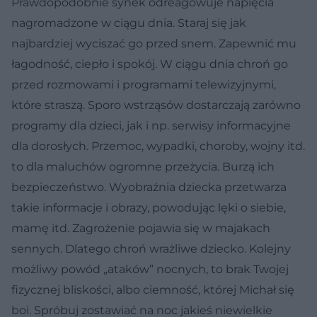
Prawdopodobnie synek odreagowuje napięcia
nagromadzone w ciągu dnia. Staraj się jak
najbardziej wyciszać go przed snem. Zapewnić mu
łagodność, ciepło i spokój. W ciągu dnia chroń go
przed rozmowami i programami telewizyjnymi,
które straszą. Sporo wstrząsów dostarczają zarówno
programy dla dzieci, jak i np. serwisy informacyjne
dla dorosłych. Przemoc, wypadki, choroby, wojny itd.
to dla maluchów ogromne przeżycia. Burzą ich
bezpieczeństwo. Wyobraźnia dziecka przetwarza
takie informacje i obrazy, powodując lęki o siebie,
mamę itd. Zagrożenie pojawia się w majakach
sennych. Dlatego chroń wrażliwe dziecko. Kolejny
możliwy powód „ataków” nocnych, to brak Twojej
fizycznej bliskości, albo ciemność, której Michał się
boi. Spróbuj zostawiać na noc jakieś niewielkie