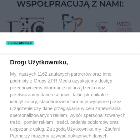
WSPÓŁPRACUJĄ Z NAMI:
Drogi Użytkowniku,
Żaden utwór zamieszczony w serwisie nie może być powielany i
My, naszych 1162 zaufanych partnerów oraz inne
rozpowszechniany lub dalej rozpowszechniany w jakikolwiek sposób
(w tym także elektroniczny lub mechaniczny) na jakimkolwiek polu
podmioty z Grupy ZPR Media uzyskujemy dostęp i
eksploatacji w jakiejkolwiek formie, włącznie z umieszczaniem w
przechowujemy informacje na urządzeniu oraz
Internecie bez pisemnej zgody właściciela praw. Jakiekolwiek użycie
przetwarzamy dane osobowe, takie jak unikalne
lub wykorzystanie utworów w całości lub w części z naruszeniem
prawa, tzn. bez właściwej zgody, jest zabronione pod groźbą kary i
identyfikatory, standardowe informacje wysyłane przez
może być ścigane prawnie.
urządzenie czy dane przeglądania w celu zapewniania
spersonalizowanych reklam, wybór spersonalizowanych
treści, pomiar reklam i treści, badanie odbiorców oraz
ulepszanie usług. Za zgodą Użytkownika my i Zaufani
Partnerzy możemy używać dokładnych danych