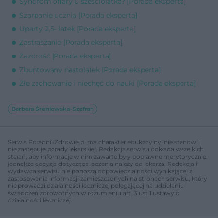
Syndrom ofiary u sześciolatka? [Porada eksperta]
Szarpanie ucznia [Porada eksperta]
Uparty 2,5- latek [Porada eksperta]
Zastraszanie [Porada eksperta]
Zazdrość [Porada eksperta]
Zbuntowany nastolatek [Porada eksperta]
Złe zachowanie i niechęć do nauki [Porada eksperta]
Barbara Śreniowska-Szafran
Serwis PoradnikZdrowie.pl ma charakter edukacyjny, nie stanowi i
nie zastępuje porady lekarskiej. Redakcja serwisu dokłada wszelkich
starań, aby informacje w nim zawarte były poprawne merytorycznie,
jednakże decyzja dotycząca leczenia należy do lekarza. Redakcja i
wydawca serwisu nie ponoszą odpowiedzialności wynikającej z
zastosowania informacji zamieszczonych na stronach serwisu, który
nie prowadzi działalności leczniczej polegającej na udzielaniu
świadczeń zdrowotnych w rozumieniu art. 3 ust 1 ustawy o
działalności leczniczej.