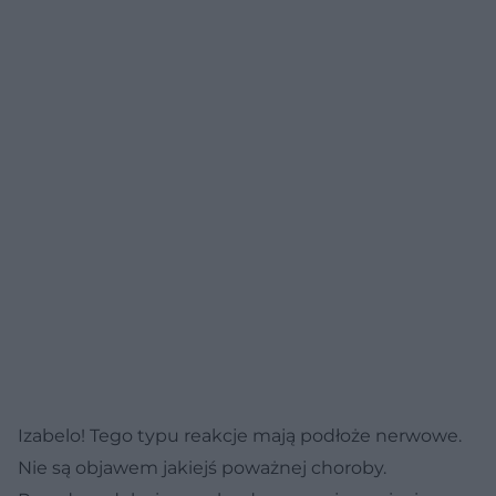
a o trudnościach związanych z tym okresem przeczytasz na Poradnik
Zdrowie.
Izabelo! Tego typu reakcje mają podłoże nerwowe.
Nie są objawem jakiejś poważnej choroby.