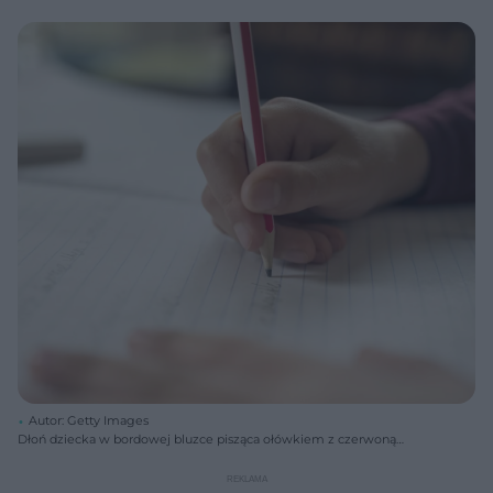
Autor: Getty Images
Dłoń dziecka w bordowej bluzce pisząca ołówkiem z czerwoną
opaską na tle zeszytu w niebieskie linie. Obok dłoni leży gumka do
mazania. Zdjęcie symbolizuje naukę pisania i adaptację w przedszkolu,