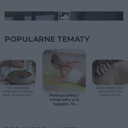
POPULARNE TEMATY
Tak zwiększysz
Skóra swędzi tylko
wchłanianie żelaza z
wieczorem? Ten
diety. Te połączenia
sygnał może
Prostsze plecy i
produktów
wskazywać na
mniej bólu w 6
pomagają przy
chorobę, która długo
tygodni. Te
anemii
nie daje objawów
ćwiczenia
pomagają
zmniejszyć wdowi
garb