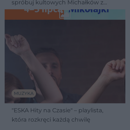
spróbuj kultowych Michałków z
Wawelu
MUZYKA
"ESKA Hity na Czasie" – playlista,
która rozkręci każdą chwilę