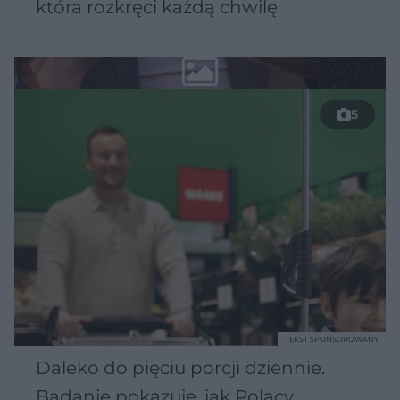
która rozkręci każdą chwilę
5
TEKST SPONSOROWANY
Daleko do pięciu porcji dziennie.
Badanie pokazuje, jak Polacy