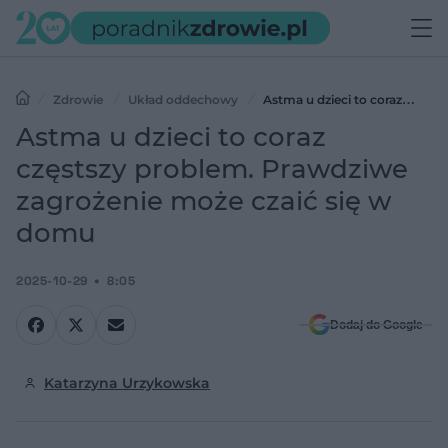
Zdrowie
Układ oddechowy
Astma u dzieci to coraz
częstszy problem. Prawdziwe zagrożenie może czaić się w domu
Astma u dzieci to coraz
częstszy problem. Prawdziwe
zagrożenie może czaić się w
domu
2025-10-29
8:05
Dodaj do Google
Katarzyna Urzykowska