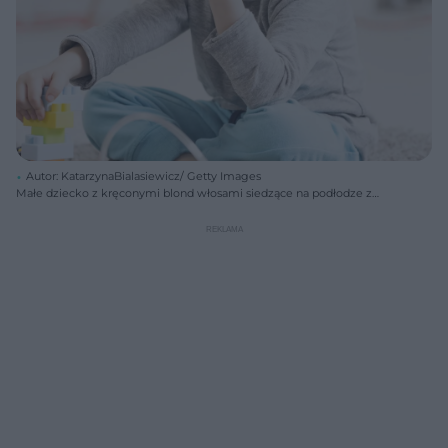
Autor: KatarzynaBialasiewicz/ Getty Images
Małe dziecko z kręconymi blond włosami siedzące na podłodze z
klockami i inhalatorem, przyjmujące lek na astmę. Obok widać
niebieską piłkę i fragment żółtego krzesła, co ilustruje problem astmy
u dzieci w domu, o której możesz przeczytać na portalu Poradnik
Zdrowie.