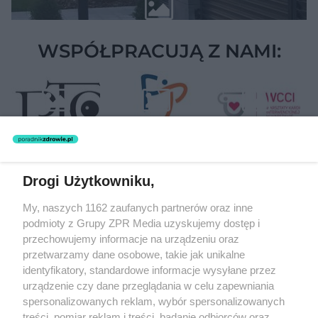
WSPÓŁPRACUJĄ Z NAMI:
Drogi Użytkowniku,
Żaden utwór zamieszczony w serwisie nie może być powielany i
My, naszych 1162 zaufanych partnerów oraz inne
rozpowszechniany lub dalej rozpowszechniany w jakikolwiek sposób
podmioty z Grupy ZPR Media uzyskujemy dostęp i
(w tym także elektroniczny lub mechaniczny) na jakimkolwiek polu
eksploatacji w jakiejkolwiek formie, włącznie z umieszczaniem w
przechowujemy informacje na urządzeniu oraz
Internecie bez pisemnej zgody właściciela praw. Jakiekolwiek użycie
przetwarzamy dane osobowe, takie jak unikalne
lub wykorzystanie utworów w całości lub w części z naruszeniem
identyfikatory, standardowe informacje wysyłane przez
prawa, tzn. bez właściwej zgody, jest zabronione pod groźbą kary i
może być ścigane prawnie.
urządzenie czy dane przeglądania w celu zapewniania
spersonalizowanych reklam, wybór spersonalizowanych
treści, pomiar reklam i treści, badanie odbiorców oraz