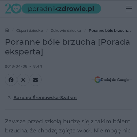
Ciąża i dziecko
Zdrowie dziecka
Poranne bóle brzucha
[Porada eksperta]
Poranne bóle brzucha [Porada
eksperta]
2013-04-08
8:44
Dodaj do Google
Barbara Śreniowska-Szafran
Zawsze przed szkołą budzę się z takim bólem
brzucha, że chodzę zgięta wpół. Nie mogę nic