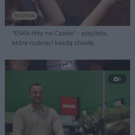
MUZYKA
"ESKA Hity na Czasie" – playlista,
która rozkręci każdą chwilę
5