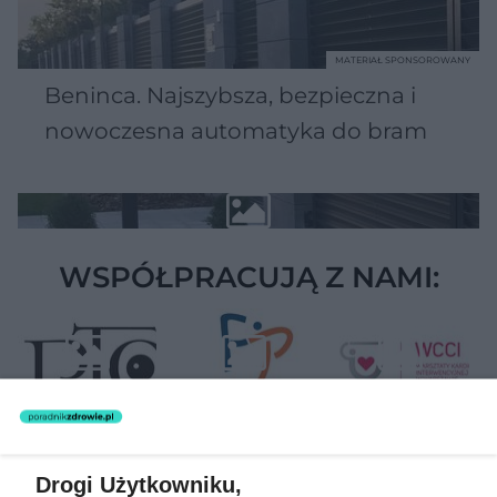
MATERIAŁ SPONSOROWANY
Beninca. Najszybsza, bezpieczna i
nowoczesna automatyka do bram
WSPÓŁPRACUJĄ Z NAMI:
Drogi Użytkowniku,