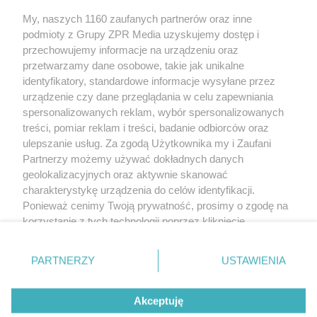
Żaden utwór zamieszczony w serwisie nie może być powielany i
My, naszych 1160 zaufanych partnerów oraz inne
rozpowszechniany lub dalej rozpowszechniany w jakikolwiek sposób
(w tym także elektroniczny lub mechaniczny) na jakimkolwiek polu
podmioty z Grupy ZPR Media uzyskujemy dostęp i
eksploatacji w jakiejkolwiek formie, włącznie z umieszczaniem w
przechowujemy informacje na urządzeniu oraz
Internecie bez pisemnej zgody właściciela praw. Jakiekolwiek użycie
przetwarzamy dane osobowe, takie jak unikalne
lub wykorzystanie utworów w całości lub w części z naruszeniem
prawa, tzn. bez właściwej zgody, jest zabronione pod groźbą kary i
identyfikatory, standardowe informacje wysyłane przez
może być ścigane prawnie.
urządzenie czy dane przeglądania w celu zapewniania
spersonalizowanych reklam, wybór spersonalizowanych
treści, pomiar reklam i treści, badanie odbiorców oraz
ulepszanie usług. Za zgodą Użytkownika my i Zaufani
Partnerzy możemy używać dokładnych danych
geolokalizacyjnych oraz aktywnie skanować
charakterystykę urządzenia do celów identyfikacji.
O nas
Ponieważ cenimy Twoją prywatność, prosimy o zgodę na
korzystanie z tych technologii poprzez kliknięcie
Informacje prawne
„Akceptuję”. Zgoda jest dobrowolna i zawsze możesz ją
Nasze serwisy
zmienić/wycofać klikając przycisk ustawień prywatności
PARTNERZY
USTAWIENIA
znajdujący się w lewym dolnym rogu strony
. Niektóre
© 2026 Grupa ZPR Media
rodzaje przetwarzania danych nie wymagają zgody
Akceptuję
użytkownika, ale masz prawo sprzeciwić się takiemu
przetwarzaniu. Preferencje będą miały zastosowanie tylko