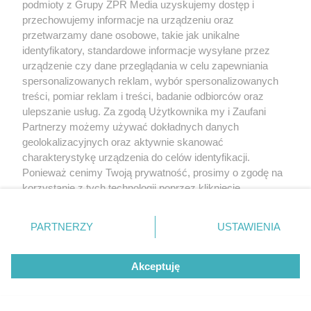
d
podmioty z Grupy ZPR Media uzyskujemy dostęp i
starań, aby informacje w nim zawarte były poprawne merytorycznie,
u
Â
jednakże decyzja dotycząca leczenia należy do lekarza. Redakcja i
przechowujemy informacje na urządzeniu oraz
wydawca serwisu nie ponoszą odpowiedzialności wynikającej z
przetwarzamy dane osobowe, takie jak unikalne
zastosowania informacji zamieszczonych na stronach serwisu, który
nie prowadzi działalności leczniczej polegającej na udzielaniu
identyfikatory, standardowe informacje wysyłane przez
świadczeń zdrowotnych w rozumieniu art. 3 ust 1 ustawy o
urządzenie czy dane przeglądania w celu zapewniania
działalności leczniczej.
spersonalizowanych reklam, wybór spersonalizowanych
treści, pomiar reklam i treści, badanie odbiorców oraz
ulepszanie usług. Za zgodą Użytkownika my i Zaufani
NASI PARTNERZY POLECAJĄ
Partnerzy możemy używać dokładnych danych
geolokalizacyjnych oraz aktywnie skanować
charakterystykę urządzenia do celów identyfikacji.
Ponieważ cenimy Twoją prywatność, prosimy o zgodę na
korzystanie z tych technologii poprzez kliknięcie
„Akceptuję”. Zgoda jest dobrowolna i zawsze możesz ją
zmienić/wycofać klikając przycisk ustawień prywatności
PARTNERZY
USTAWIENIA
znajdujący się w lewym dolnym rogu strony
. Niektóre
rodzaje przetwarzania danych nie wymagają zgody
Akceptuję
użytkownika, ale masz prawo sprzeciwić się takiemu
przetwarzaniu. Preferencje będą miały zastosowanie tylko
na tej witrynie.