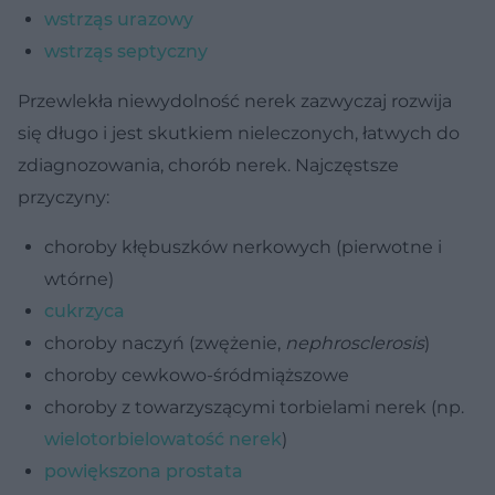
wstrząs urazowy
wstrząs septyczny
Przewlekła niewydolność nerek zazwyczaj rozwija
się długo i jest skutkiem nieleczonych, łatwych do
zdiagnozowania, chorób nerek. Najczęstsze
przyczyny:
choroby kłębuszków nerkowych (pierwotne i
wtórne)
cukrzyca
choroby naczyń (zwężenie,
nephrosclerosis
)
choroby cewkowo-śródmiąższowe
choroby z towarzyszącymi torbielami nerek (np.
wielotorbielowatość nerek
)
powiększona prostata