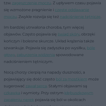
tzw.
zagęszczenie moczu
. Z upływem czasu pojawia
się wzmożone pragnienie i
częste oddawanie
moczu
. Zwykle rozwija się też
nadciśnienie tętnicze
.
Im bardziej utrwalona choroba, tym więcej
objawów. Często pojawia się
świąd skóry
, obrzęki
kończyn i bolesne skurcze. Układ krążenia także
szwankuje. Pojawia się zadyszka po wysiłku,
bóle
głowy
,
zaburzenia widzenia
spowodowane
nadciśnieniem tętniczym.
Nocą chorzy cierpią na napady duszności, a
pojawiający się dość często
ból za mostkiem
może
sugerować
zawał serca
. Stałymi objawami są
czkawka
i wymioty. Przy ostrym
kłębuszkowym
zapaleniu nerek
pojawia się ból w okolicach