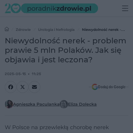
Zdrowie
Urologia i Nefrologia
Niewydolność nerek -
problem prawie 5 mln Polaków. Jak się objawia i jest leczona?
Niewydolność nerek - problem
prawie 5 mln Polaków. Jak się
objawia i jest leczona?
2025-05-15
11:25
Dodaj do Google
Agnieszka Paculanka
Eliza Dolecka
W Polsce na przewlekłą chorobę nerek