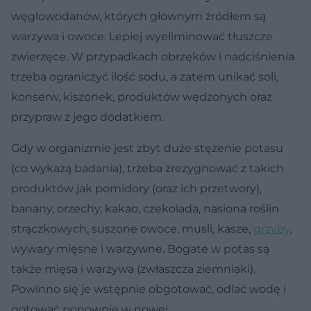
węglowodanów, których głównym źródłem są
warzywa i owoce. Lepiej wyeliminować tłuszcze
zwierzęce. W przypadkach obrzęków i nadciśnienia
trzeba ograniczyć ilość sodu, a zatem unikać soli,
konserw, kiszonek, produktów wędzonych oraz
przypraw z jego dodatkiem.
Gdy w organizmie jest zbyt duże stężenie potasu
(co wykażą badania), trzeba zrezygnować z takich
produktów jak pomidory (oraz ich przetwory),
banany, orzechy, kakao, czekolada, nasiona roślin
strączkowych, suszone owoce, musli, kasze,
grzyby
,
wywary mięsne i warzywne. Bogate w potas są
także mięsa i warzywa (zwłaszcza ziemniaki).
Powinno się je wstępnie obgotować, odlać wodę i
gotować ponownie w nowej.