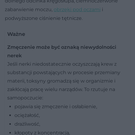
dolnego odcinka kręgosłupa, ciemnoczerwone
zabarwienie moczu,
obrzęki pod oczami
i
podwyższone ciśnienie tętnicze.
Ważne
Zmęczenie może być oznaką niewydolności
nerek
Jeśli nerki niedostatecznie oczyszczają krew z
substancji powstających w procesie przemiany
materii, toksyny gromadzą się w organizmie i
zakłócają pracę wielu narządów. To rzutuje na
samopoczucie:
pojawia się zmęczenie i osłabienie,
ociężałość,
drażliwość,
kłopoty z koncentracją,