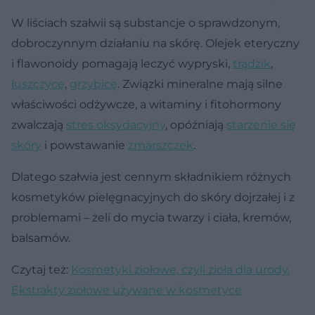
W liściach szałwii są substancje o sprawdzonym,
dobroczynnym działaniu na skórę. Olejek eteryczny
i flawonoidy pomagają leczyć wypryski,
trądzik
,
łuszczycę
,
grzybicę
. Związki mineralne mają silne
właściwości odżywcze, a witaminy i fitohormony
zwalczają
stres oksydacyjny
, opóźniają
starzenie się
skóry
i powstawanie
zmarszczek
.
Dlatego szałwia jest cennym składnikiem różnych
kosmetyków pielęgnacyjnych do skóry dojrzałej i z
problemami – żeli do mycia twarzy i ciała, kremów,
balsamów.
Czytaj też:
Kosmetyki ziołowe, czyli zioła dla urody.
Ekstrakty ziołowe używane w kosmetyce