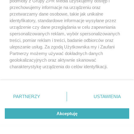
podmioty z Grupy ZPR Media uzyskujemy dostęp i
WSPÓŁPRACUJĄ Z NAMI:
przechowujemy informacje na urządzeniu oraz
przetwarzamy dane osobowe, takie jak unikalne
identyfikatory, standardowe informacje wysyłane przez
urządzenie czy dane przeglądania w celu zapewniania
spersonalizowanych reklam, wybór spersonalizowanych
treści, pomiar reklam i treści, badanie odbiorców oraz
ulepszanie usług. Za zgodą Użytkownika my i Zaufani
Partnerzy możemy używać dokładnych danych
geolokalizacyjnych oraz aktywnie skanować
charakterystykę urządzenia do celów identyfikacji.
Żaden utwór zamieszczony w serwisie nie może być powielany i
Ponieważ cenimy Twoją prywatność, prosimy o zgodę na
rozpowszechniany lub dalej rozpowszechniany w jakikolwiek sposób
korzystanie z tych technologii poprzez kliknięcie
(w tym także elektroniczny lub mechaniczny) na jakimkolwiek polu
eksploatacji w jakiejkolwiek formie, włącznie z umieszczaniem w
„Akceptuję”. Zgoda jest dobrowolna i zawsze możesz ją
Internecie bez pisemnej zgody właściciela praw. Jakiekolwiek użycie
zmienić/wycofać klikając przycisk ustawień prywatności
lub wykorzystanie utworów w całości lub w części z naruszeniem
PARTNERZY
USTAWIENIA
prawa, tzn. bez właściwej zgody, jest zabronione pod groźbą kary i
znajdujący się w lewym dolnym rogu strony
. Niektóre
może być ścigane prawnie.
rodzaje przetwarzania danych nie wymagają zgody
Akceptuję
użytkownika, ale masz prawo sprzeciwić się takiemu
przetwarzaniu. Preferencje będą miały zastosowanie tylko
na tej witrynie.