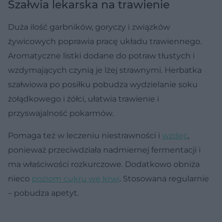
Szałwia lekarska na trawienie
Duża ilość garbników, goryczy i związków
żywicowych poprawia pracę układu trawiennego.
Aromatyczne listki dodane do potraw tłustych i
wzdymających czynią je lżej strawnymi. Herbatka
szałwiowa po posiłku pobudza wydzielanie soku
żołądkowego i żółci, ułatwia trawienie i
przyswajalność pokarmów.
Pomaga też w leczeniu niestrawności i
wzdęć
,
ponieważ przeciwdziała nadmiernej fermentacji i
ma właściwości rozkurczowe. Dodatkowo obniża
nieco
poziom cukru we krwi
. Stosowana regularnie
– pobudza apetyt.