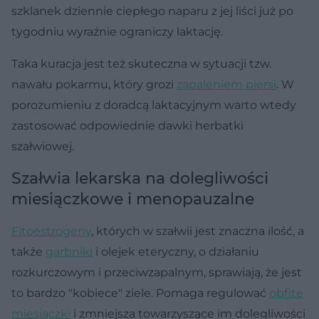
szklanek dziennie ciepłego naparu z jej liści już po
tygodniu wyraźnie ograniczy laktację.
Taka kuracja jest też skuteczna w sytuacji tzw.
nawału pokarmu, który grozi
zapaleniem piersi
. W
porozumieniu z doradcą laktacyjnym warto wtedy
zastosować odpowiednie dawki herbatki
szałwiowej.
Szałwia lekarska na dolegliwości
miesiączkowe i menopauzalne
Fitoestrogeny
, których w szałwii jest znaczna ilość, a
także
garbniki
i olejek eteryczny, o działaniu
rozkurczowym i przeciwzapalnym, sprawiają, że jest
to bardzo "kobiece" ziele. Pomaga regulować
obfite
miesiączki
i zmniejsza towarzyszące im dolegliwości