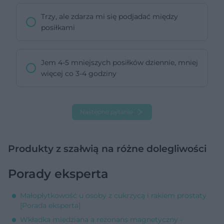
Trzy, ale zdarza mi się podjadać między
posiłkami
Jem 4-5 mniejszych posiłków dziennie, mniej
więcej co 3-4 godziny
Następne pytanie
Produkty z szałwią na różne dolegliwości
Porady eksperta
Małopłytkowość u osoby z cukrzycą i rakiem prostaty
[Porada eksperta]
Wkładka miedziana a rezonans magnetyczny -