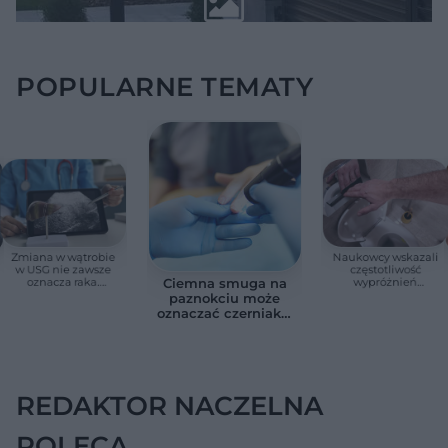
POPULARNE TEMATY
Zmiana w wątrobie
Naukowcy wskazali
w USG nie zawsze
częstotliwość
oznacza raka.
wypróżnień
Ciemna smuga na
Chirurg wyjaśnia,
związaną ze
paznokciu może
kiedy potrzebna jest
zdrowiem.
oznaczać czerniaka.
pilna diagnostyka
Większość osób nie
Bob Marley
zna tej normy
zlekceważył ten
objaw
REDAKTOR NACZELNA
POLECA