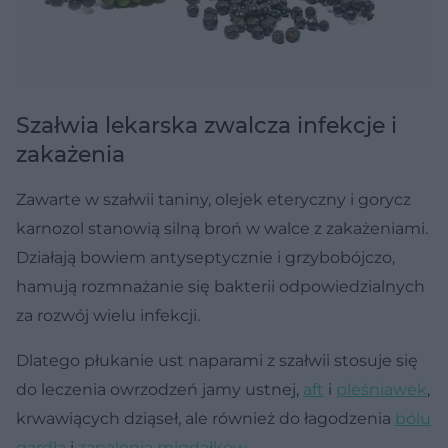
Szałwia lekarska zwalcza infekcje i
zakażenia
Zawarte w szałwii taniny, olejek eteryczny i gorycz
karnozol stanowią silną broń w walce z zakażeniami.
Działają bowiem antyseptycznie i grzybobójczo,
hamują rozmnażanie się bakterii odpowiedzialnych
za rozwój wielu infekcji.
Dlatego płukanie ust naparami z szałwii stosuje się
do leczenia owrzodzeń jamy ustnej,
aft
i
pleśniawek
,
krwawiących dziąseł, ale również do łagodzenia
bólu
gardła
i
zapalenia migdałków
.