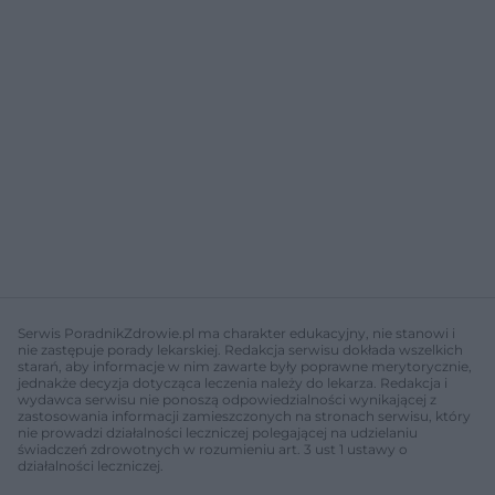
Serwis PoradnikZdrowie.pl ma charakter edukacyjny, nie stanowi i
nie zastępuje porady lekarskiej. Redakcja serwisu dokłada wszelkich
starań, aby informacje w nim zawarte były poprawne merytorycznie,
jednakże decyzja dotycząca leczenia należy do lekarza. Redakcja i
wydawca serwisu nie ponoszą odpowiedzialności wynikającej z
zastosowania informacji zamieszczonych na stronach serwisu, który
nie prowadzi działalności leczniczej polegającej na udzielaniu
świadczeń zdrowotnych w rozumieniu art. 3 ust 1 ustawy o
działalności leczniczej.