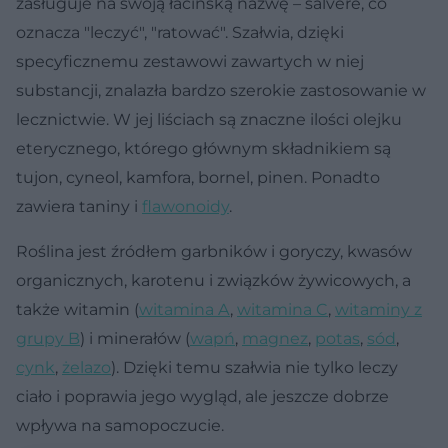
zasługuje na swoją łacińską nazwę – salvere, co
oznacza "leczyć", "ratować". Szałwia, dzięki
specyficznemu zestawowi zawartych w niej
substancji, znalazła bardzo szerokie zastosowanie w
lecznictwie. W jej liściach są znaczne ilości olejku
eterycznego, którego głównym składnikiem są
tujon, cyneol, kamfora, bornel, pinen. Ponadto
zawiera taniny i
flawonoidy
.
Roślina jest źródłem garbników i goryczy, kwasów
organicznych, karotenu i związków żywicowych, a
także witamin (
witamina A
,
witamina C
,
witaminy z
grupy B
) i minerałów (
wapń
,
magnez
,
potas
,
sód
,
cynk
,
żelazo
). Dzięki temu szałwia nie tylko leczy
ciało i poprawia jego wygląd, ale jeszcze dobrze
wpływa na samopoczucie.