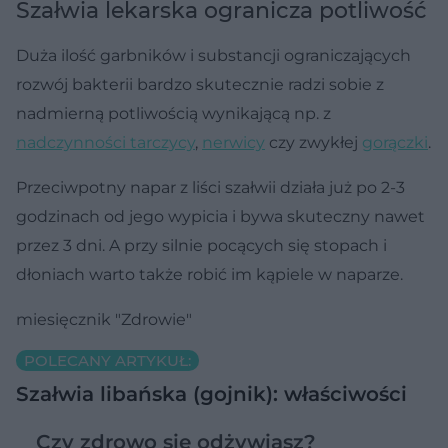
Szałwia lekarska ogranicza potliwość
Duża ilość garbników i substancji ograniczających
rozwój bakterii bardzo skutecznie radzi sobie z
nadmierną potliwością wynikającą np. z
nadczynności tarczycy
,
nerwicy
czy zwykłej
gorączki
.
Przeciwpotny napar z liści szałwii działa już po 2-3
godzinach od jego wypicia i bywa skuteczny nawet
przez 3 dni. A przy silnie pocących się stopach i
dłoniach warto także robić im kąpiele w naparze.
miesięcznik "Zdrowie"
POLECANY ARTYKUŁ:
Szałwia libańska (gojnik): właściwości
Czy zdrowo się odżywiasz?