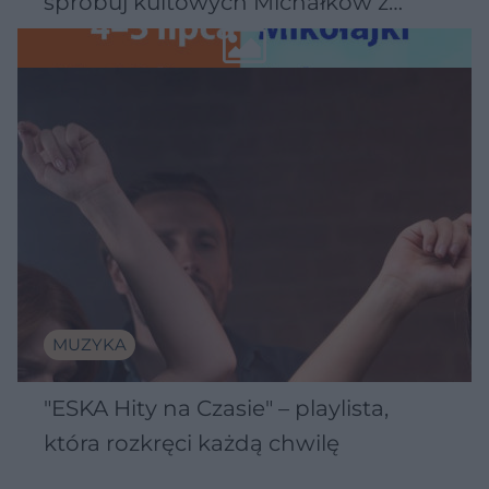
spróbuj kultowych Michałków z
Wawelu
MUZYKA
"ESKA Hity na Czasie" – playlista,
która rozkręci każdą chwilę