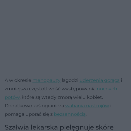
A w okresie
menopauzy
łagodzi
uderzenia gorąca
i
zmniejsza częstotliwość występowania
nocnych
potów
, które są wtedy zmorą wielu kobiet.
Dodatkowo zaś ogranicza
wahania nastrojów
i
pomaga uporać się z
bezsennością
.
Szałwia lekarska pielęgnuje skórę