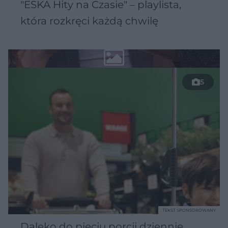
"ESKA Hity na Czasie" – playlista,
która rozkręci każdą chwilę
5
TEKST SPONSOROWANY
Daleko do pięciu porcji dziennie.