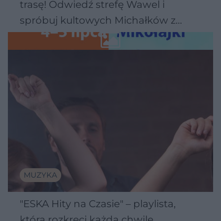
trasę! Odwiedź strefę Wawel i
spróbuj kultowych Michałków z
Wawelu
MUZYKA
"ESKA Hity na Czasie" – playlista,
która rozkręci każdą chwilę