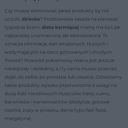
Czy muszę eliminować jakieś produkty, by nie
uczulić
dziecka
? Podstawowa zasada na pierwsze
tygodnie brzmi:
dieta karmiącej
mamy ma być jak
najbardziej urozmaicona, ale lekkostrawna. To
oznacza eliminację dań smażonych, tłustych i
wzdymających na rzecz gotowanych i chudych.
Powód? Przewód pokarmowy malca jest jeszcze
niedojrzały i delikatny, a i ty sama musisz przecież
dojść do siebie po porodzie lub cesarce. Odradzamy
także produkty wysoko przetworzone z uwagi na
dużą ilość niezdrowych tłuszczów trans, cukru,
barwników i konserwantów (słodycze, gotowe
ciastka, zupy w proszku, dania typu fast food,
margaryna).