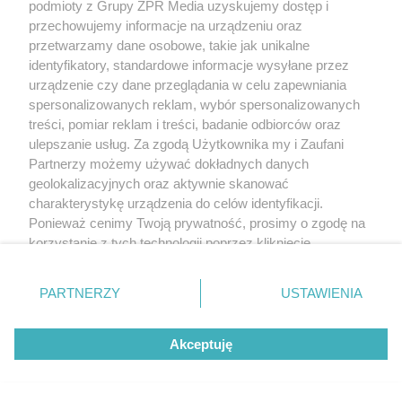
podmioty z Grupy ZPR Media uzyskujemy dostęp i
przechowujemy informacje na urządzeniu oraz
przetwarzamy dane osobowe, takie jak unikalne
identyfikatory, standardowe informacje wysyłane przez
urządzenie czy dane przeglądania w celu zapewniania
WSPÓŁPRACUJĄ Z NAMI:
spersonalizowanych reklam, wybór spersonalizowanych
treści, pomiar reklam i treści, badanie odbiorców oraz
ulepszanie usług. Za zgodą Użytkownika my i Zaufani
Partnerzy możemy używać dokładnych danych
geolokalizacyjnych oraz aktywnie skanować
charakterystykę urządzenia do celów identyfikacji.
Ponieważ cenimy Twoją prywatność, prosimy o zgodę na
korzystanie z tych technologii poprzez kliknięcie
„Akceptuję”. Zgoda jest dobrowolna i zawsze możesz ją
zmienić/wycofać klikając przycisk ustawień prywatności
Żaden utwór zamieszczony w serwisie nie może być powielany i
PARTNERZY
USTAWIENIA
rozpowszechniany lub dalej rozpowszechniany w jakikolwiek sposób
znajdujący się w lewym dolnym rogu strony
. Niektóre
(w tym także elektroniczny lub mechaniczny) na jakimkolwiek polu
rodzaje przetwarzania danych nie wymagają zgody
eksploatacji w jakiejkolwiek formie, włącznie z umieszczaniem w
Internecie bez pisemnej zgody właściciela praw. Jakiekolwiek użycie
Akceptuję
użytkownika, ale masz prawo sprzeciwić się takiemu
lub wykorzystanie utworów w całości lub w części z naruszeniem
przetwarzaniu. Preferencje będą miały zastosowanie tylko
prawa, tzn. bez właściwej zgody, jest zabronione pod groźbą kary i
na tej witrynie.
może być ścigane prawnie.