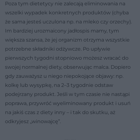
Poza tym dietetycy nie zalecają eliminowania na
wszelki wypadek konkretnych produktów (chyba
że sama jesteś uczulona np. na mleko czy orzechy).
Im bardziej urozmaicony jadłospis mamy, tym
większa szansa, że jej organizm otrzyma wszystkie
potrzebne składniki odżywcze. Po upływie
pierwszych tygodni stopniowo możesz wracać do
swojej normalnej diety, obserwując malca. Dopiero
gdy zauważysz u niego niepokojące objawy: np.
kolkę lub wysypkę, na 2–3 tygodnie odstaw
podejrzany produkt. Jeśli w tym czasie nie nastąpi
poprawa, przywróć wyeliminowany produkt i usuń
na jakiś czas z diety inny – i tak do skutku, aż
odkryjesz „winowajcę”.