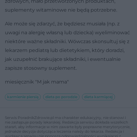
zdrowych, mało przetworzonych produktach,
suplementy witaminowe nie będą potrzebne.
Ale może się zdarzyć, że będziesz musiała (np. z
uwagi na alergię własną lub dziecka) wyeliminować
niektóre ważne składniki. Wówczas skonsultuj się z
lekarzem pediatrą lub dietetykiem, który doradzi,
jak uzupełnić brakujące składniki, i ewentualnie
zapisze stosowny suplement.
miesięcznik "M jak mama"
karmienie piersią
dieta po porodzie
dieta karmiącej
Serwis PoradnikZdrowie.pl ma charakter edukacyjny, nie stanowi i
nie zastępuje porady lekarskiej. Redakcja serwisu dokłada wszelkich
starań, aby informacje w nim zawarte były poprawne merytorycznie,
jednakże decyzja dotycząca leczenia należy do lekarza. Redakcja i
wydawca serwisu nie ponoszą odpowiedzialności wynikającej z