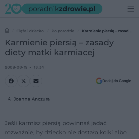
Ciąża i dziecko
Po porodzie
Karmienie piersią – zasady
diety matki karmiacej
Karmienie piersią – zasady
diety matki karmiacej
2008-06-19
13:34
Dodaj do Google
Joanna Anczura
Jeśli karmisz piersią powinnaś jadać
rozważnie, by dziecko nie dostało kolki albo