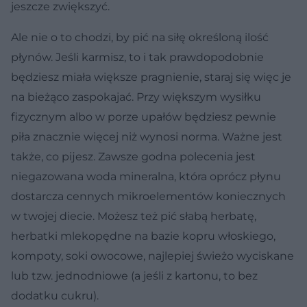
jeszcze zwiększyć.
Ale nie o to chodzi, by pić na siłę określoną ilość
płynów. Jeśli karmisz, to i tak prawdopodobnie
będziesz miała większe pragnienie, staraj się więc je
na bieżąco zaspokajać. Przy większym wysiłku
fizycznym albo w porze upałów będziesz pewnie
piła znacznie więcej niż wynosi norma. Ważne jest
także, co pĳesz. Zawsze godna polecenia jest
niegazowana woda mineralna, która oprócz płynu
dostarcza cennych mikroelementów koniecznych
w twojej diecie. Możesz też pić słabą herbatę,
herbatki mlekopędne na bazie kopru włoskiego,
kompoty, soki owocowe, najlepiej świeżo wyciskane
lub tzw. jednodniowe (a jeśli z kartonu, to bez
dodatku cukru).