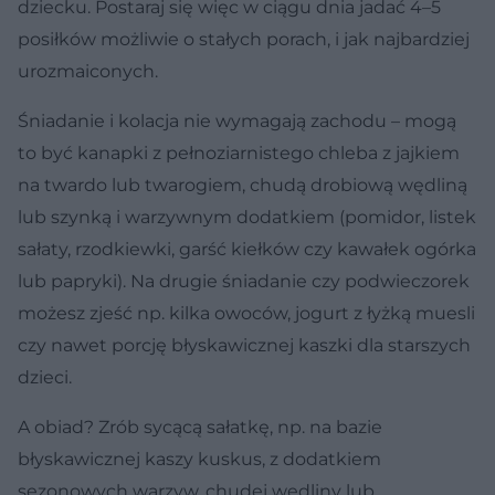
dziecku. Postaraj się więc w ciągu dnia jadać 4–5
posiłków możliwie o stałych porach, i jak najbardziej
urozmaiconych.
Śniadanie i kolacja nie wymagają zachodu – mogą
to być kanapki z pełnoziarnistego chleba z jajkiem
na twardo lub twarogiem, chudą drobiową wędliną
lub szynką i warzywnym dodatkiem (pomidor, listek
sałaty, rzodkiewki, garść kiełków czy kawałek ogórka
lub papryki). Na drugie śniadanie czy podwieczorek
możesz zjeść np. kilka owoców, jogurt z łyżką muesli
czy nawet porcję błyskawicznej kaszki dla starszych
dzieci.
A obiad? Zrób sycącą sałatkę, np. na bazie
błyskawicznej kaszy kuskus, z dodatkiem
sezonowych warzyw, chudej wędliny lub