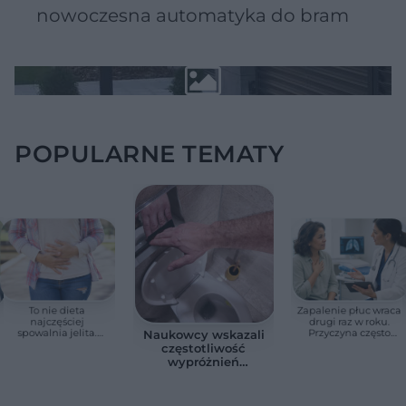
nowoczesna automatyka do bram
POPULARNE TEMATY
To nie dieta
Zapalenie płuc wraca
najczęściej
drugi raz w roku.
spowalnia jelita.
Przyczyna często
Naukowcy wskazali
Lekarze wskazują
zaskakuje
częstotliwość
prosty sposób na
wypróżnień
zaparcia
związaną ze
zdrowiem.
Większość osób nie