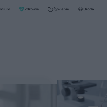
emium
Zdrowie
Żywienie
Uroda