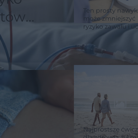
Ten prosty nawyk
ntów
może zmniejszyć
ryzyko zawału i u
Zajmuje tylko mi
yli
leżność
Najprostsze ćwic
dla zdrowia żył m