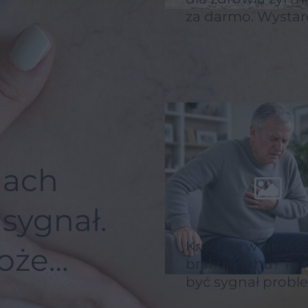
za darmo. Wystar
robić je regularni
gach
sygnał.
Kręci się w głowie 
oże
brakuje tchu? To
być sygnał prob
z sercem