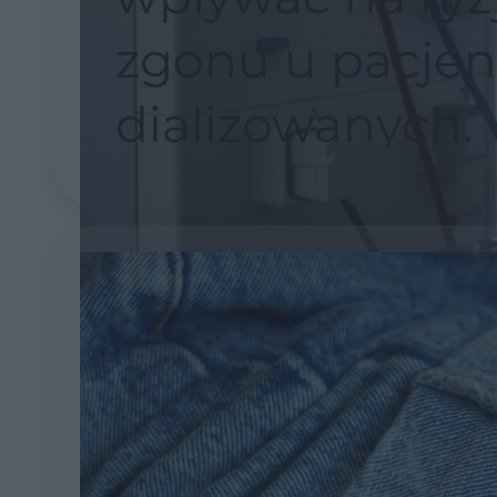
zgonu u pacje
dializowanych.
Naukowcy odkr
zaskakującą za