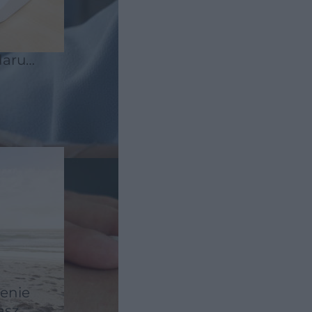
daru.
nutę
zenie
asz