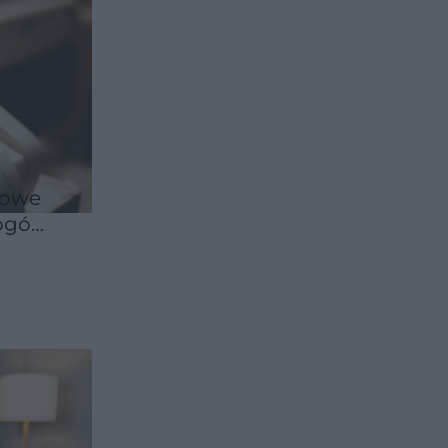
Nowe
logów
o