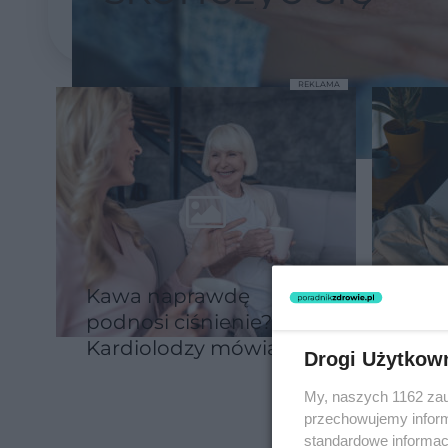
zakrzepicą
REKLAMA
Kawa naprawdę
Chce
podnosi ciśnienie?
chor
Kardiolodzy mówią,
Nau
Drogi Użytkow
kiedy nawet jedna
dwa
My, naszych 1162 zau
filiżanka zaczyna
przechowujemy informa
szkodzić
standardowe informac