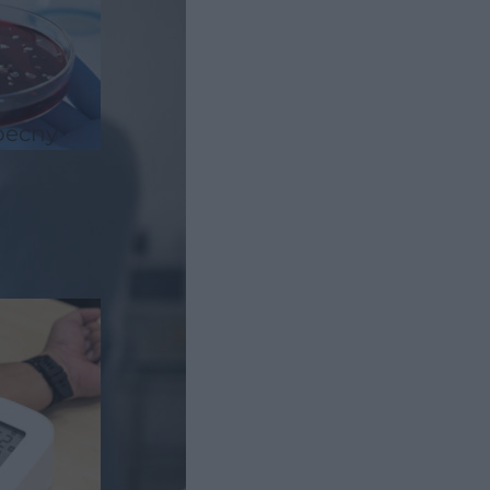
ć
becny
ce