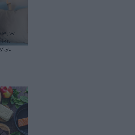
ie, w
iłku
yty
oznaj
e