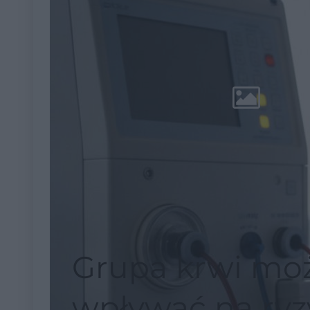
Grupa krwi mo
wpływać na ryz