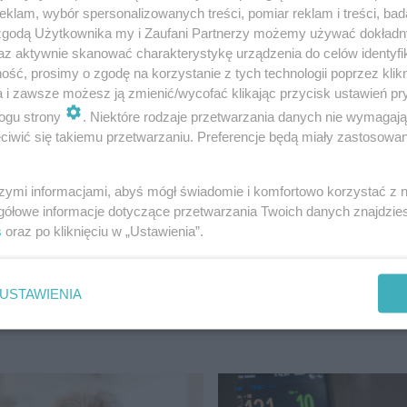
klam, wybór spersonalizowanych treści, pomiar reklam i treści, bad
 zgodą Użytkownika my i Zaufani Partnerzy możemy używać dokład
az aktywnie skanować charakterystykę urządzenia do celów identyfi
ść, prosimy o zgodę na korzystanie z tych technologii poprzez klikn
a i zawsze możesz ją zmienić/wycofać klikając przycisk ustawień pr
ogu strony
. Niektóre rodzaje przetwarzania danych nie wymagaj
iwić się takiemu przetwarzaniu. Preferencje będą miały zastosowanie
szymi informacjami, abyś mógł świadomie i komfortowo korzystać z
zorny obrzęk
Nadciśnienie cora
gółowe informacje dotyczące przetwarzania Twoich danych znajdzi
s
oraz po kliknięciu w „Ustawienia”.
ek to nie jest
częściej dotyka
łe zmęczenie. Tak
młodych. Winowa
 zaczynać się
może kryć się w
USTAWIENIA
ydolność prawej
szklance soku
ry serca