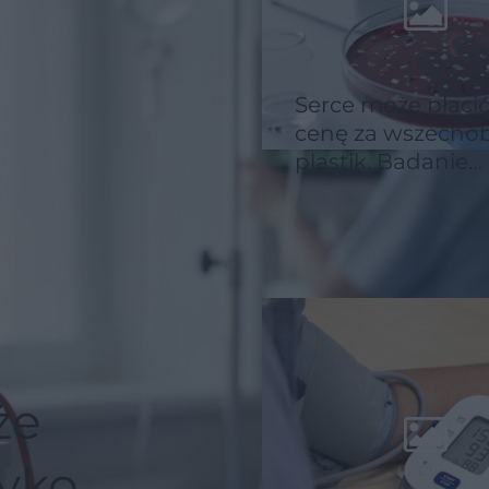
Serce może płaci
cenę za wszecho
plastik. Badanie
ujawnia alarmują
wyniki
że
yko