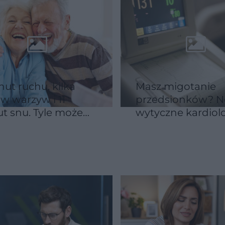
nut ruchu, kilka
Masz migotanie
w warzyw i 11
przedsionków? 
t snu. Tyle może
wytyczne kardio
arczyć, by
zmniejszają ryzyk
rzeć serce
udaru o 64%