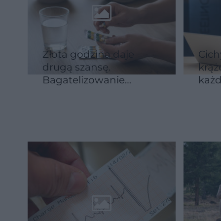
Złota godzina daje
Cich
drugą szansę.
krąż
Bagatelizowanie
każd
zawału otwiera drogę
rośn
do kolejnego ataku
uda
serca