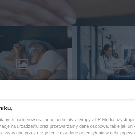
sz obniżyć ryzyko
Jedna decyzja m
ób serca?
skończyć się wizy
kowcy wskazują
SOR. Chodzi o lek
niku,
 codzienne nawyki
ciśnienie
fanych partnerów oraz inne podmioty z Grupy ZPR Media uzyskujem
cje na urządzeniu oraz przetwarzamy dane osobowe, takie jak unika
je wysyłane przez urządzenie czy dane przeglądania w celu zapewn