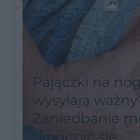
Pajączki na no
wysyłają ważny 
Zaniedbanie m
skończyć się