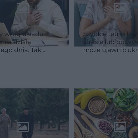
y wróg układu
Szybkie tętno kaw
enia działa
stresie lub po wys
ego dnia. Tak
może ujawnić ukr
ie ryzyko zawału i
problem
ru
kardiologiczny. P
sygnały alarmow