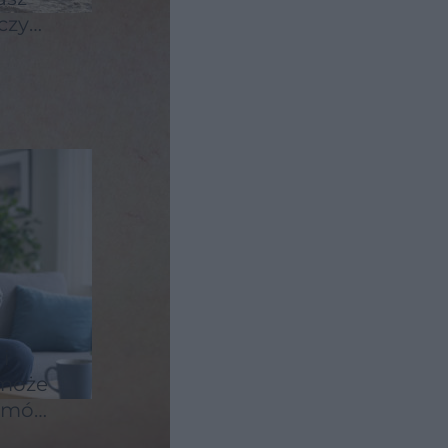
czy
e
i
 może
lemów