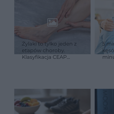
Żylaki to tylko jeden z
5 mi
etapów choroby.
kęsó
Klasyfikacja CEAP
minu
pomaga ocenić skalę
wyst
problemu
wesp