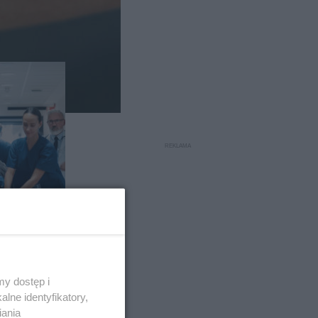
oże
tą na
i na
y dostęp i
lne identyfikatory,
iania