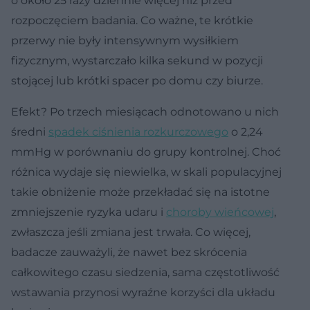
o około 25 razy dziennie więcej niż przed
rozpoczęciem badania. Co ważne, te krótkie
przerwy nie były intensywnym wysiłkiem
fizycznym, wystarczało kilka sekund w pozycji
stojącej lub krótki spacer po domu czy biurze.
Efekt? Po trzech miesiącach odnotowano u nich
średni
spadek ciśnienia rozkurczowego
o 2,24
mmHg w porównaniu do grupy kontrolnej. Choć
różnica wydaje się niewielka, w skali populacyjnej
takie obniżenie może przekładać się na istotne
zmniejszenie ryzyka udaru i
choroby wieńcowej
,
zwłaszcza jeśli zmiana jest trwała. Co więcej,
badacze zauważyli, że nawet bez skrócenia
całkowitego czasu siedzenia, sama częstotliwość
wstawania przynosi wyraźne korzyści dla układu