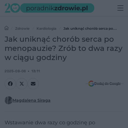
Zdrowie
Kardiologia
Jak uniknąć chorób serca po
menopauzie? Zrób to dwa razy w ciągu godziny
Jak uniknąć chorób serca po
menopauzie? Zrób to dwa razy
w ciągu godziny
2025-08-06
13:11
Dodaj do Google
Magdalena Siraga
Wstawanie dwa razy co godzinę po