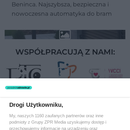
Beninca. Najszybsza, bezpieczna i
nowoczesna automatyka do bram
WSPÓŁPRACUJĄ Z NAMI:
Drogi Użytkowniku,
Żaden utwór zamieszczony w serwisie nie może być powielany i
My, naszych 1160 zaufanych partnerów oraz inne
rozpowszechniany lub dalej rozpowszechniany w jakikolwiek sposób
podmioty z Grupy ZPR Media uzyskujemy dostęp i
(w tym także elektroniczny lub mechaniczny) na jakimkolwiek polu
eksploatacji w jakiejkolwiek formie, włącznie z umieszczaniem w
przechowujemy informacje na urządzeniu oraz