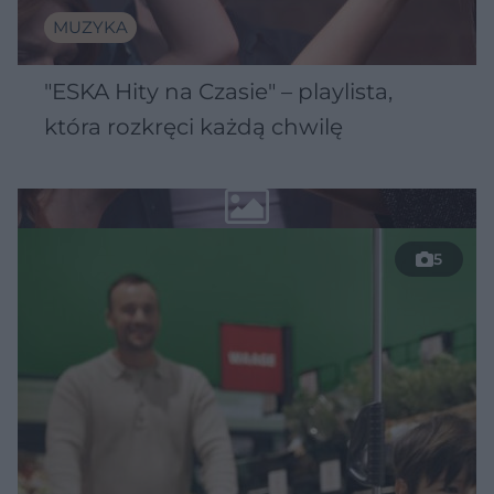
MUZYKA
"ESKA Hity na Czasie" – playlista,
która rozkręci każdą chwilę
5