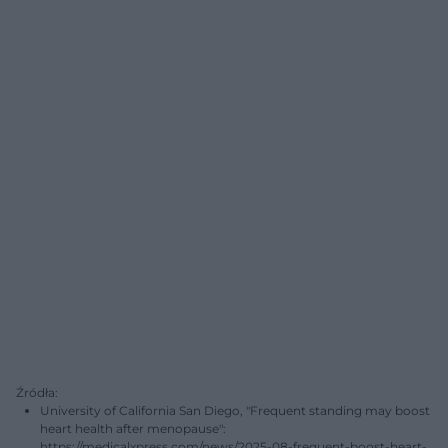
Źródła:
University of California San Diego, "Frequent standing may boost
heart health after menopause":
https://medicalxpress.com/news/2025-08-frequent-boost-heart-