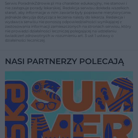
Serwis PoradnikZdrowie.pl ma charakter edukacyjny, nie stanowi i
nie zastępuje porady lekarskiej. Redakcja serwisu dokłada wszelkich
starań, aby informacje w nim zawarte były poprawne merytorycznie,
jednakże decyzja dotycząca leczenia należy do lekarza. Redakcja i
wydawca serwisu nie ponoszą odpowiedzialności wynikającej z
zastosowania informacji zamieszczonych na stronach serwisu, który
nie prowadzi działalności leczniczej polegającej na udzielaniu
świadczeń zdrowotnych w rozumieniu art. 3 ust 1 ustawy o
działalności leczniczej.
NASI PARTNERZY POLECAJĄ