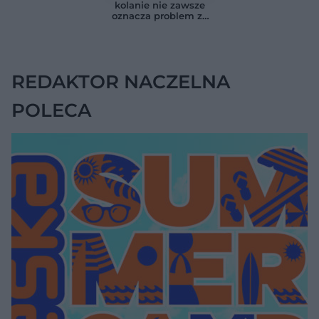
nerkami. Ten
objaw RZS. Liczy się
kolanie nie zawsze
szczegół ma
szybka diagnoza
oznacza problem ze
znaczenie
stawem. Ten sygnał
zmienia sytuację.
REDAKTOR NACZELNA
POLECA