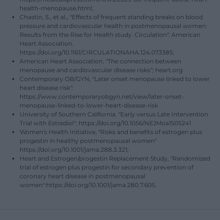
health-menopause.html;
Chastin, S., et al., "Effects of frequent standing breaks on blood
pressure and cardiovascular health in postmenopausal women:
Results from the Rise for Health study. Circulation". American
Heart Association.
https://doi.org/10.1161/CIRCULATIONAHA.124.073385;
American Heart Association. "The connection between
menopause and cardiovascular disease risks"; heart.org
Contemporary OB/GYN, "Later onset menopause linked to lower
heart disease risk":
https://www.contemporaryobgyn.net/view/later-onset-
menopause-linked-to-lower-heart-disease-risk
University of Southern California. "Early versus Late Intervention
Trial with Estradiol": https://doi.org/10.1056/NEJMoa1505241
Women's Health Initiative, "Risks and benefits of estrogen plus
progestin in healthy postmenopausal women"
https://doi.org/10.1001/jama.288.3.321;
Heart and Estrogen/progestin Replacement Study, "Randomized
trial of estrogen plus progestin for secondary prevention of
coronary heart disease in postmenopausal
women":https://doi.org/10.1001/jama.280.7.605.