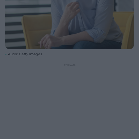
Autor: Getty Images