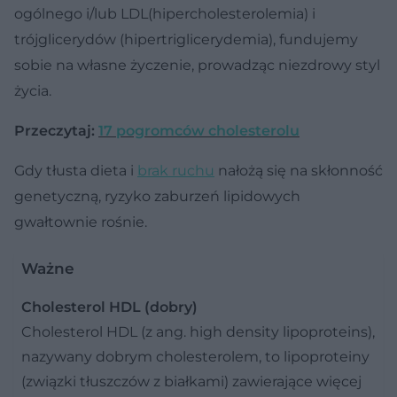
ogólnego i/lub LDL(hipercholesterolemia) i
trójglicerydów (hipertriglicerydemia), fundujemy
sobie na własne życzenie, prowadząc niezdrowy styl
życia.
Przeczytaj:
17 pogromców cholesterolu
Gdy tłusta dieta i
brak ruchu
nałożą się na skłonność
genetyczną, ryzyko zaburzeń lipidowych
gwałtownie rośnie.
Ważne
Cholesterol HDL (dobry)
Cholesterol HDL (z ang. high density lipoproteins),
nazywany dobrym cholesterolem, to lipoproteiny
(związki tłuszczów z białkami) zawierające więcej