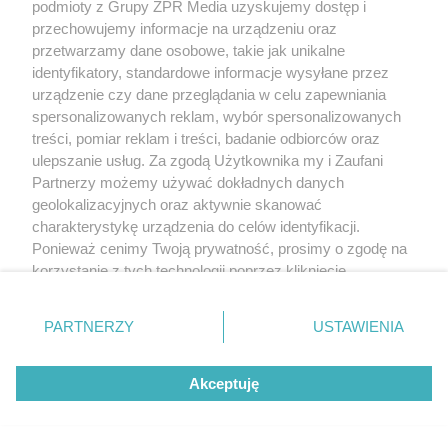
podmioty z Grupy ZPR Media uzyskujemy dostęp i
przechowujemy informacje na urządzeniu oraz
przetwarzamy dane osobowe, takie jak unikalne
identyfikatory, standardowe informacje wysyłane przez
urządzenie czy dane przeglądania w celu zapewniania
spersonalizowanych reklam, wybór spersonalizowanych
treści, pomiar reklam i treści, badanie odbiorców oraz
ulepszanie usług. Za zgodą Użytkownika my i Zaufani
To nie zawsze
Długo czekali na tę
niestrawność. Te
decyzję. Ministerstwo
Partnerzy możemy używać dokładnych danych
objawy mogą
rozszerza refundację
Ile maksymalnie
geolokalizacyjnych oraz aktywnie skanować
wskazywać na raka
pomp insulinowych
może żyć człowiek?
trzustki
Naukowcy podali
charakterystykę urządzenia do celów identyfikacji.
zaskakującą liczbę
Ponieważ cenimy Twoją prywatność, prosimy o zgodę na
korzystanie z tych technologii poprzez kliknięcie
„Akceptuję”. Zgoda jest dobrowolna i zawsze możesz ją
REDAKTOR NACZELNA
zmienić/wycofać klikając przycisk ustawień prywatności
PARTNERZY
USTAWIENIA
znajdujący się w lewym dolnym rogu strony
. Niektóre
POLECA
rodzaje przetwarzania danych nie wymagają zgody
Akceptuję
użytkownika, ale masz prawo sprzeciwić się takiemu
przetwarzaniu. Preferencje będą miały zastosowanie tylko
na tej witrynie.