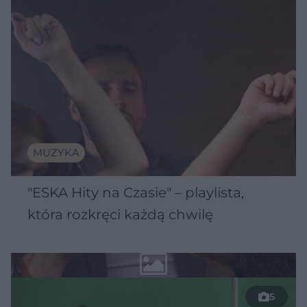
MUZYKA
"ESKA Hity na Czasie" – playlista,
która rozkręci każdą chwilę
5