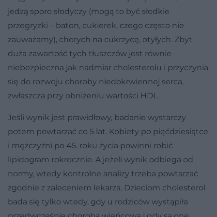
jedzą sporo słodyczy (mogą to być słodkie
przegryzki – baton, cukierek, czego często nie
zauważamy), chorych na cukrzycę, otyłych. Zbyt
duża zawartość tych tłuszczów jest równie
niebezpieczna jak nadmiar cholesterolu i przyczynia
się do rozwoju choroby niedokrwiennej serca,
zwłaszcza przy obniżeniu wartości HDL.
Jeśli wynik jest prawidłowy, badanie wystarczy
potem powtarzać co 5 lat. Kobiety po pięćdziesiątce
i mężczyźni po 45. roku życia powinni robić
lipidogram rokrocznie. A jeżeli wynik odbiega od
normy, wtedy kontrolne analizy trzeba powtarzać
zgodnie z zaleceniem lekarza. Dzieciom cholesterol
bada się tylko wtedy, gdy u rodziców wystąpiła
przedwcześnie choroba wieńcowa i gdy są one