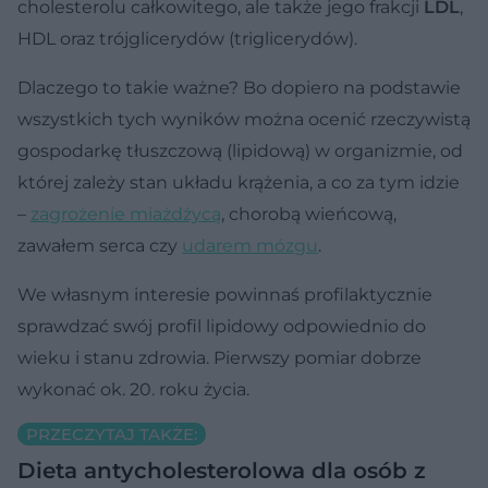
cholesterolu całkowitego, ale także jego frakcji
LDL
,
HDL oraz trójglicerydów (triglicerydów).
Dlaczego to takie ważne? Bo dopiero na podstawie
wszystkich tych wyników można ocenić rzeczywistą
gospodarkę tłuszczową (lipidową) w organizmie, od
której zależy stan układu krążenia, a co za tym idzie
–
zagrożenie miażdżycą
, chorobą wieńcową,
zawałem serca czy
udarem mózgu
.
We własnym interesie powinnaś profilaktycznie
sprawdzać swój profil lipidowy odpowiednio do
wieku i stanu zdrowia. Pierwszy pomiar dobrze
wykonać ok. 20. roku życia.
PRZECZYTAJ TAKŻE:
Dieta antycholesterolowa dla osób z