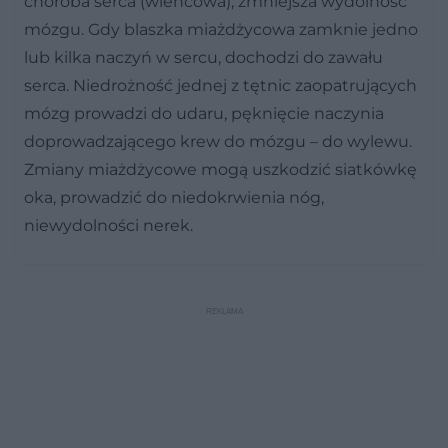
choroba serca (wieńcowa), zmniejsza wydolność
mózgu. Gdy blaszka miażdżycowa zamknie jedno
lub kilka naczyń w sercu, dochodzi do zawału
serca. Niedrożność jednej z tętnic zaopatrujących
mózg prowadzi do udaru, pęknięcie naczynia
doprowadzającego krew do mózgu – do wylewu.
Zmiany miażdżycowe mogą uszkodzić siatkówkę
oka, prowadzić do niedokrwienia nóg,
niewydolności nerek.