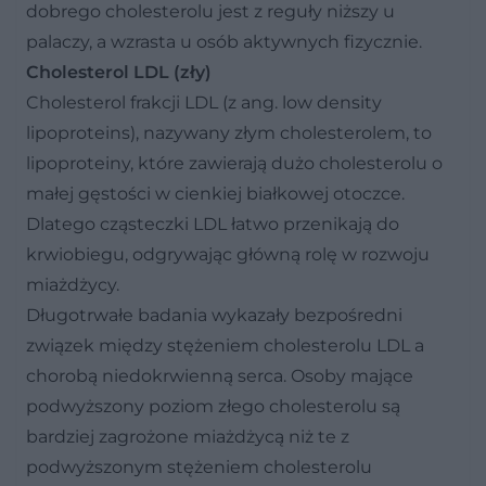
dobrego cholesterolu jest z reguły niższy u
palaczy, a wzrasta u osób aktywnych fizycznie.
Cholesterol LDL (zły)
Cholesterol frakcji LDL (z ang. low density
lipoproteins), nazywany złym cholesterolem, to
lipoproteiny, które zawierają dużo cholesterolu o
małej gęstości w cienkiej białkowej otoczce.
Dlatego cząsteczki LDL łatwo przenikają do
krwiobiegu, odgrywając główną rolę w rozwoju
miażdżycy.
Długotrwałe badania wykazały bezpośredni
związek między stężeniem cholesterolu LDL a
chorobą niedokrwienną serca. Osoby mające
podwyższony poziom złego cholesterolu są
bardziej zagrożone miażdżycą niż te z
podwyższonym stężeniem cholesterolu