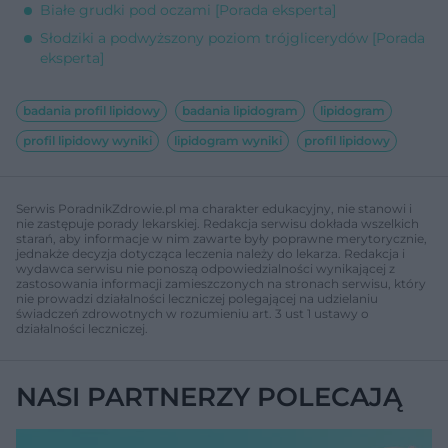
Białe grudki pod oczami [Porada eksperta]
Słodziki a podwyższony poziom trójglicerydów [Porada
eksperta]
badania profil lipidowy
badania lipidogram
lipidogram
profil lipidowy wyniki
lipidogram wyniki
profil lipidowy
Serwis PoradnikZdrowie.pl ma charakter edukacyjny, nie stanowi i
nie zastępuje porady lekarskiej. Redakcja serwisu dokłada wszelkich
starań, aby informacje w nim zawarte były poprawne merytorycznie,
jednakże decyzja dotycząca leczenia należy do lekarza. Redakcja i
wydawca serwisu nie ponoszą odpowiedzialności wynikającej z
zastosowania informacji zamieszczonych na stronach serwisu, który
nie prowadzi działalności leczniczej polegającej na udzielaniu
świadczeń zdrowotnych w rozumieniu art. 3 ust 1 ustawy o
działalności leczniczej.
NASI PARTNERZY POLECAJĄ