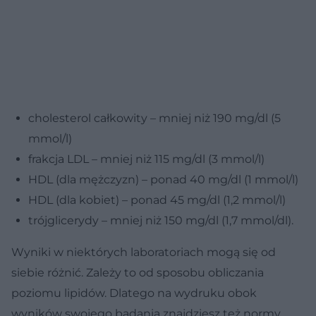
cholesterol całkowity – mniej niż 190 mg/dl (5
mmol/l)
frakcja LDL – mniej niż 115 mg/dl (3 mmol/l)
HDL (dla mężczyzn) – ponad 40 mg/dl (1 mmol/l)
HDL (dla kobiet) – ponad 45 mg/dl (1,2 mmol/l)
trójglicerydy – mniej niż 150 mg/dl (1,7 mmol/dl).
Wyniki w niektórych laboratoriach mogą się od
siebie różnić. Zależy to od sposobu obliczania
poziomu lipidów. Dlatego na wydruku obok
wyników swojego badania znajdziesz też normy