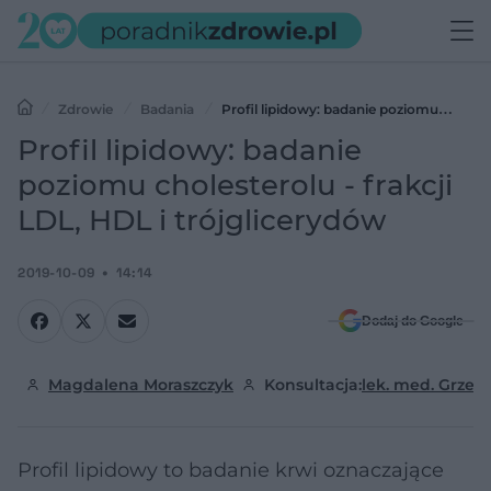
Zdrowie
Badania
Profil lipidowy: badanie poziomu
cholesterolu - frakcji LDL, HDL i trójglicerydów
Profil lipidowy: badanie
poziomu cholesterolu - frakcji
LDL, HDL i trójglicerydów
2019-10-09
14:14
Dodaj do Google
Magdalena Moraszczyk
Konsultacja:
lek. med. Grzeg
Profil lipidowy to badanie krwi oznaczające