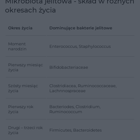
Mikrobiota jelitowa - skład w różnych
okresach życia
Okres życia
Dominujące bakterie jelitowe
Moment
Enterococcus, Staphylococcus
narodzin
Pierwszy miesiąc
Bifidobacteriaceae
życia
Szósty miesiąc
Clostridiacea, Ruminococcaceae,
życia
Lachnnospraceae
Pierwszy rok
Bacteriodes, Clostridium,
życia
Ruminococcum
Drugi – trzeci rok
Firmicutes, Bacteroidetes
życia