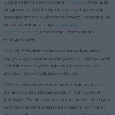
Liczne badania kontrolowane
placebo
wykazują, że
przyjmowanie bakterii probiotycznych powoduje
znaczące zmiany w aktywności mózgu ocenianej za
pomocą funkcjonalnego
rezonansu
magnetycznego
, koncentracji, przetwarzaniu
emocji i wrażeń.
W wielu doświadczeniach wykazano korzystny
wpływ przyjmowania probiotyków na nastrój u osób
z problemami psychologicznymi, tendencją do
smutku i złych myśli, lęków i depresji.
Wiele osób uzależnionych od alkoholu wykazuje
zmiany w przepuszczalności jelit i mikrobiomie
jelitowym. Zwiększona przepuszczalność jelit u tych
osób była istotnie związana z wyższymi wynikami
depresji, lęku i
głodu alkoholowego
po 3 tygodniach