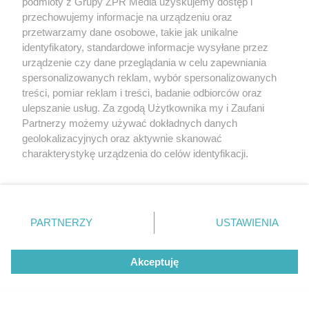
podmioty z Grupy ZPR Media uzyskujemy dostęp i
przechowujemy informacje na urządzeniu oraz
Z kolei mikrobiota jest integralną częścią edukacji
przetwarzamy dane osobowe, takie jak unikalne
układu odpornościowego do prawidłowego
identyfikatory, standardowe informacje wysyłane przez
funkcjonowania.
urządzenie czy dane przeglądania w celu zapewniania
spersonalizowanych reklam, wybór spersonalizowanych
Mikrobiota wpływa na homeostazę
treści, pomiar reklam i treści, badanie odbiorców oraz
ulepszanie usług. Za zgodą Użytkownika my i Zaufani
immunologiczną wewnątrz i na zewnątrz jelita.
Partnerzy możemy używać dokładnych danych
Uczestniczy m.in. w różnicowaniu komórek T
geolokalizacyjnych oraz aktywnie skanować
regulatorowych układu immunologicznego.
charakterystykę urządzenia do celów identyfikacji.
Ponieważ cenimy Twoją prywatność, prosimy o zgodę na
Mechanizmy te mają duże znaczenie dla
korzystanie z tych technologii poprzez kliknięcie
patogenezy i leczenia chorób o podłożu zapalnym.
„Akceptuję”. Zgoda jest dobrowolna i zawsze możesz ją
zmienić/wycofać klikając przycisk ustawień prywatności
Rola bakterii komensalnych
PARTNERZY
USTAWIENIA
znajdujący się w lewym dolnym rogu strony
. Niektóre
rodzaje przetwarzania danych nie wymagają zgody
Komensalne bakterie i probiotyki mogą promować
Akceptuję
użytkownika, ale masz prawo sprzeciwić się takiemu
integralność barier jelitowych. Dzięki temu bakterie
przetwarzaniu. Preferencje będą miały zastosowanie tylko
na tej witrynie.
chorobotwórcze i ich metabolity mają dużo