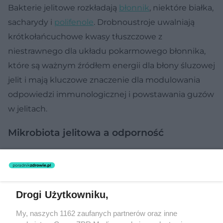
Bakterie jelitowe rozkładają
błonnik
, niektóre białka,
sacharydy i
polifenole
. Drobnoustroje uwalniają
krótkołańcuchowe kwasy tłuszczowe z
niestrawnego dla układu pokarmowego błonnika,
które są ważnym źródłem energii dla błony śluzowej
jelit i mają kluczowe znaczenie dla modulowania
odpowiedzi immunologicznej i powstawania guzów
w jelitach.
Mikrobiota jelitowa a odporność
Interakcje między mikrobiotą a układem
odpornościowym gospodarza są liczne i złożone.
Rolą układu immunologicznego jest nauka
Drogi Użytkowniku,
rozpoznawania bakterii komensalnych („dobrych”) i
My, naszych 1162 zaufanych partnerów oraz inne
patogennych (chorobotwórczych).