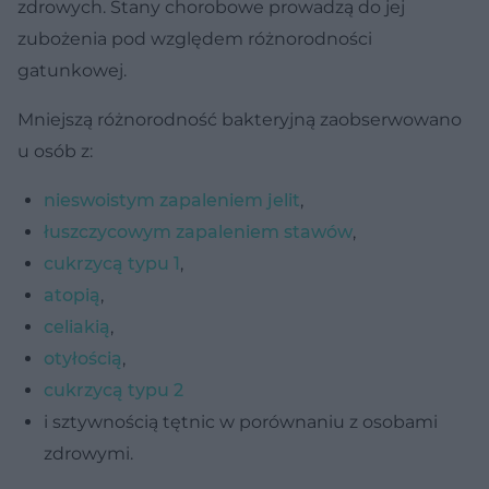
zdrowych. Stany chorobowe prowadzą do jej
zubożenia pod względem różnorodności
gatunkowej.
Mniejszą różnorodność bakteryjną zaobserwowano
u osób z:
nieswoistym zapaleniem jelit
,
łuszczycowym zapaleniem stawów
,
cukrzycą typu 1
,
atopią
,
celiakią
,
otyłością
,
cukrzycą typu 2
i sztywnością tętnic w porównaniu z osobami
zdrowymi.