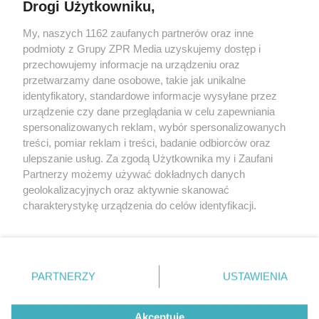
Drogi Użytkowniku,
Żaden utwór zamieszczony w serwisie nie może być powielany i
My, naszych 1162 zaufanych partnerów oraz inne
rozpowszechniany lub dalej rozpowszechniany w jakikolwiek sposób
podmioty z Grupy ZPR Media uzyskujemy dostęp i
(w tym także elektroniczny lub mechaniczny) na jakimkolwiek polu
eksploatacji w jakiejkolwiek formie, włącznie z umieszczaniem w
przechowujemy informacje na urządzeniu oraz
Internecie bez pisemnej zgody właściciela praw. Jakiekolwiek użycie
przetwarzamy dane osobowe, takie jak unikalne
lub wykorzystanie utworów w całości lub w części z naruszeniem
identyfikatory, standardowe informacje wysyłane przez
prawa, tzn. bez właściwej zgody, jest zabronione pod groźbą kary i
może być ścigane prawnie.
urządzenie czy dane przeglądania w celu zapewniania
spersonalizowanych reklam, wybór spersonalizowanych
treści, pomiar reklam i treści, badanie odbiorców oraz
ulepszanie usług. Za zgodą Użytkownika my i Zaufani
Partnerzy możemy używać dokładnych danych
geolokalizacyjnych oraz aktywnie skanować
charakterystykę urządzenia do celów identyfikacji.
O nas
Ponieważ cenimy Twoją prywatność, prosimy o zgodę na
korzystanie z tych technologii poprzez kliknięcie
Informacje prawne
„Akceptuję”. Zgoda jest dobrowolna i zawsze możesz ją
zmienić/wycofać klikając przycisk ustawień prywatności
Nasze serwisy
PARTNERZY
USTAWIENIA
znajdujący się w lewym dolnym rogu strony
. Niektóre
© 2026 Grupa ZPR Media
rodzaje przetwarzania danych nie wymagają zgody
Akceptuję
użytkownika, ale masz prawo sprzeciwić się takiemu