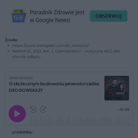
Post udostępniony przez Lekarz Marta Osiewicz-
Sienkiewicz•IBS•SIBO•celiakia•endoskopia (@dr_osiewicz)
Źródła:
https://www.instagram.com/dr_osiewicz/
Wald et al., 2021, Am. J. Gastroenterol. – wytyczne ACG dot.
chorób odbytu
DROGOWSKAZY
O skutecznym budowaniu pewności siebie.
DROGOWSKAZY
G
P
P
P
-
41:49
r
r
r
o
a
z
z
j
z
e
e
w
w
o
i
i
s
ń
ń
t
1
1