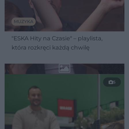
MUZYKA
"ESKA Hity na Czasie" – playlista,
która rozkręci każdą chwilę
5