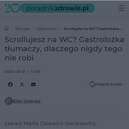
Zdrowie
Gastrologia
Scrollujesz na WC? Gastrolożka
tłumaczy, dlaczego nigdy tego nie robi
Scrollujesz na WC? Gastrolożka
tłumaczy, dlaczego nigdy tego
nie robi
2025-08-12
17:56
Dodaj do Google
Eliza Dolecka
Lekarz Marta Osiewicz-Sienkiewicz,