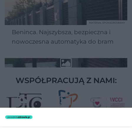
MATERIAŁ SPONSOROWANY
Beninca. Najszybsza, bezpieczna i
nowoczesna automatyka do bram
WSPÓŁPRACUJĄ Z NAMI: