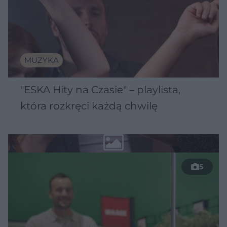
MUZYKA
"ESKA Hity na Czasie" – playlista,
która rozkręci każdą chwilę
5