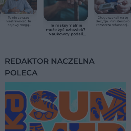
To nie zawsze
Długo czekali na tę
niestrawność. Te
decyzję. Ministerstwo
objawy mogą
rozszerza refundację
Ile maksymalnie
wskazywać na raka
pomp insulinowych
może żyć człowiek?
trzustki
Naukowcy podali
zaskakującą liczbę
REDAKTOR NACZELNA
POLECA