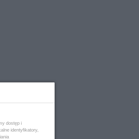
y dostęp i
lne identyfikatory,
iania