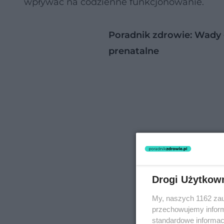
wpływać na codzienne funkcjonowanie.
Poradnik zdrowie: Wady 
prenatalne
Drogi Użytkow
My, naszych 1162 zau
przechowujemy informa
standardowe informac