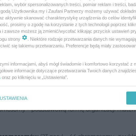
klam, wybór spersonalizowanych treści, pomiar reklam i treści, bad
 zgodą Użytkownika my i Zaufani Partnerzy możemy używać dokład
az aktywnie skanować charakterystykę urządzenia do celów identyfi
ść, prosimy o zgodę na korzystanie z tych technologii poprzez klikn
tkich cech dotyczących danego człowieka. Inform
a i zawsze możesz ją zmienić/wycofać klikając przycisk ustawień pr
ją nasz wygląd, cechy osobowości, a w dużej mi
ogu strony
. Niektóre rodzaje przetwarzania danych nie wymagaj
iwić się takiemu przetwarzaniu. Preferencje będą miały zastosowanie
 w każdej komórce jego organizmu, a dokładniej 
szymi informacjami, abyś mógł świadomie i komfortowo korzystać z
gółowe informacje dotyczące przetwarzania Twoich danych znajdzi
any w postaci nici DNA, które osiągają długość 
s
oraz po kliknięciu w „Ustawienia”.
USTAWIENIA
a komórkowego, musi zostać ciasno upakowane.
omosomy – podstawową formę organizacji materi