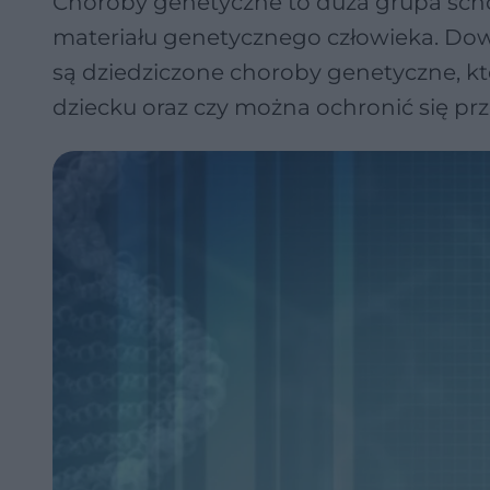
Choroby genetyczne to duża grupa sch
materiału genetycznego człowieka. Dowie
są dziedziczone choroby genetyczne, 
dziecku oraz czy można ochronić się p