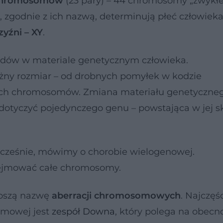
6 chromosomów
(23 pary) – 44 chromosomy „zwykłe”
godnie z ich nazwą, determinują płeć człowiek
yźni – XY
.
ędów w materiale genetycznym człowieka.
ny rozmiar – od drobnych pomyłek w kodzie
łych chromosomów. Zmiana materiału genetyczne
dotyczyć pojedynczego genu – powstająca w jej s
nocześnie, mówimy o chorobie wielogenowej.
ejmować całe chromosomy.
oszą nazwę
aberracji chromosomowych
. Najczęśc
omowej jest
zespół Downa
, który polega na obecn