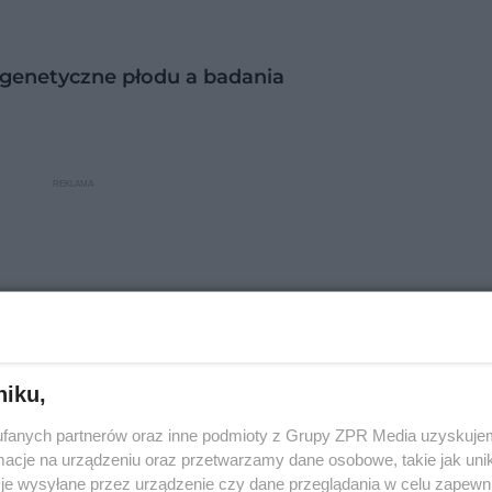
genetyczne płodu a badania
niku,
fanych partnerów oraz inne podmioty z Grupy ZPR Media uzyskujem
cje na urządzeniu oraz przetwarzamy dane osobowe, takie jak unika
je wysyłane przez urządzenie czy dane przeglądania w celu zapewn