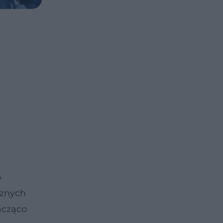
o
cznych
acząco