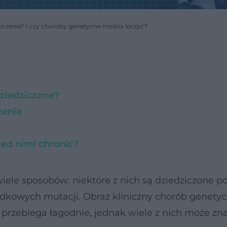
ziczenie? I czy choroby genetycne można leczyć?
ziedziczone?
zenia
ed nimi chronić?
le sposobów: niektóre z nich są dziedziczone p
adkowych mutacji. Obraz kliniczny chorób genety
 przebiega łagodnie, jednak wiele z nich może zn