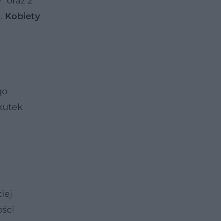
 oraz 2
a.
Kobiety
go
kutek
iej
ości