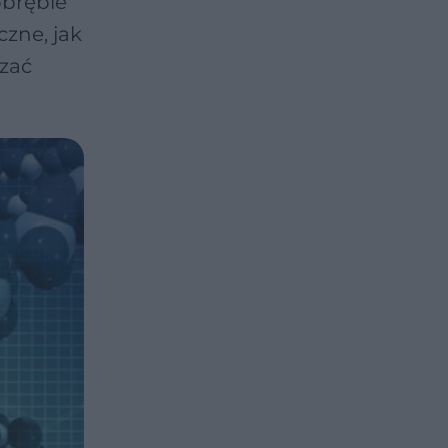
obrębie
czne, jak
zać