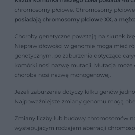
Każda komórka naszego ciała posiada 4
chromosomy płciowe. Chromosomy płciowe, z
posiadają chromosomy płciowe XX, a mężcz
Choroby genetyczne powstają na skutek bł
Nieprawidłowości w genomie mogą mieć róż
genetycznym, po zaburzenia dotyczące ca
komórki nosi nazwę mutacji. Mutacja może 
choroba nosi nazwę monogenowej.
Jeżeli zaburzenie dotyczy kilku genów jed
Najpoważniejsze zmiany genomu mogą ob
Zmiany liczby lub budowy chromosomów n
występującym rodzajem aberracji chromos