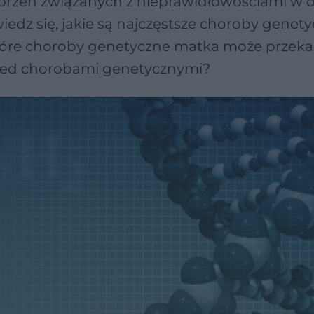
orzeń związanych z nieprawidłowościami w 
dz się, jakie są najczęstsze choroby genety
które choroby genetyczne matka może przeka
rzed chorobami genetycznymi?