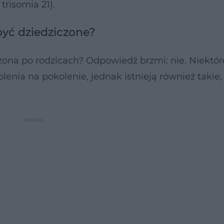
risomia 21).
yć dziedziczone?
zona po rodzicach? Odpowiedź brzmi: nie. Niektór
nia na pokolenie, jednak istnieją również takie,