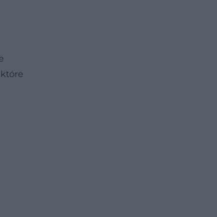
e
 które