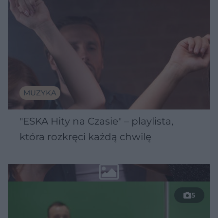
MUZYKA
"ESKA Hity na Czasie" – playlista,
która rozkręci każdą chwilę
5