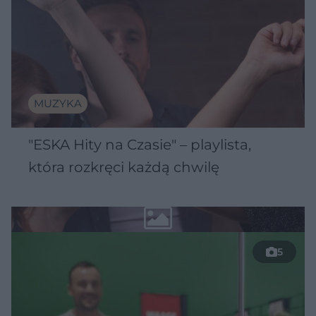
MUZYKA
"ESKA Hity na Czasie" – playlista,
która rozkręci każdą chwilę
5