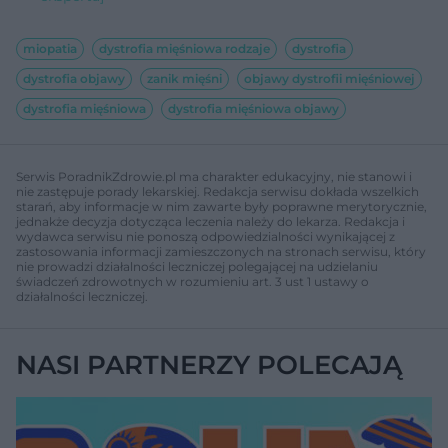
miopatia
dystrofia mięśniowa rodzaje
dystrofia
dystrofia objawy
zanik mięśni
objawy dystrofii mięśniowej
dystrofia mięśniowa
dystrofia mięśniowa objawy
Serwis PoradnikZdrowie.pl ma charakter edukacyjny, nie stanowi i
nie zastępuje porady lekarskiej. Redakcja serwisu dokłada wszelkich
starań, aby informacje w nim zawarte były poprawne merytorycznie,
jednakże decyzja dotycząca leczenia należy do lekarza. Redakcja i
wydawca serwisu nie ponoszą odpowiedzialności wynikającej z
zastosowania informacji zamieszczonych na stronach serwisu, który
nie prowadzi działalności leczniczej polegającej na udzielaniu
świadczeń zdrowotnych w rozumieniu art. 3 ust 1 ustawy o
działalności leczniczej.
NASI PARTNERZY POLECAJĄ