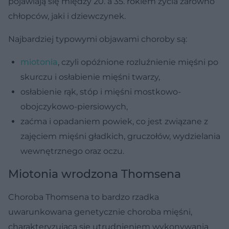
pojawiają się między 20. a 35. rokiem życia zarówno
chłopców, jaki i dziewczynek.
Najbardziej typowymi objawami choroby są:
miotonia
, czyli opóźnione rozluźnienie mięśni po
skurczu i osłabienie mięśni twarzy,
osłabienie rąk, stóp i mięśni mostkowo-
obojczykowo-piersiowych,
zaćma i opadaniem powiek, co jest związane z
zajęciem mięśni gładkich, gruczołów, wydzielania
wewnętrznego oraz oczu.
Miotonia wrodzona Thomsena
Choroba Thomsena to bardzo rzadka
uwarunkowana genetycznie choroba mięśni,
charakteryzująca się utrudnieniem wykonywania