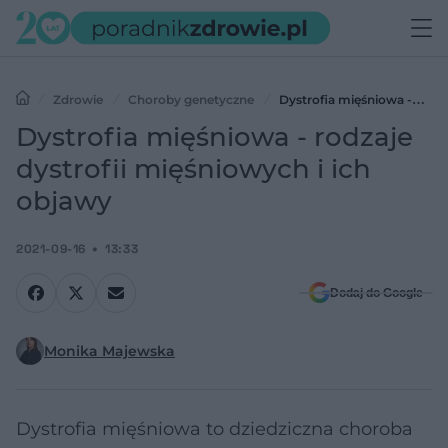
Zdrowie
Choroby genetyczne
Dystrofia mięśniowa -
rodzaje dystrofii mięśniowych i ich objawy
Dystrofia mięśniowa - rodzaje
dystrofii mięśniowych i ich
objawy
2021-09-16
13:33
Dodaj do Google
Monika Majewska
Dystrofia mięśniowa to dziedziczna choroba