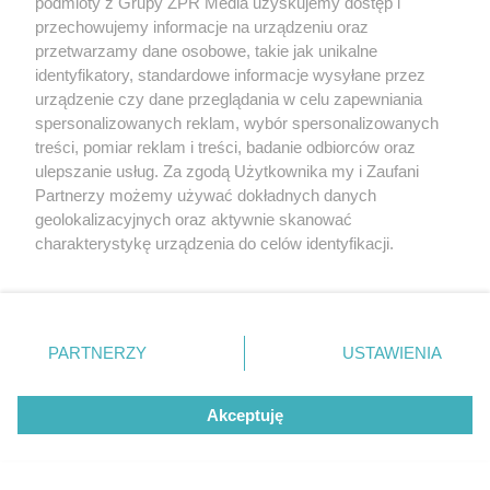
podmioty z Grupy ZPR Media uzyskujemy dostęp i
przechowujemy informacje na urządzeniu oraz
przetwarzamy dane osobowe, takie jak unikalne
identyfikatory, standardowe informacje wysyłane przez
urządzenie czy dane przeglądania w celu zapewniania
spersonalizowanych reklam, wybór spersonalizowanych
treści, pomiar reklam i treści, badanie odbiorców oraz
MATERIAŁ SPONSOROWANY
ulepszanie usług. Za zgodą Użytkownika my i Zaufani
Beninca. Najszybsza, bezpieczna i
Partnerzy możemy używać dokładnych danych
geolokalizacyjnych oraz aktywnie skanować
nowoczesna automatyka do bram
charakterystykę urządzenia do celów identyfikacji.
Ponieważ cenimy Twoją prywatność, prosimy o zgodę na
korzystanie z tych technologii poprzez kliknięcie
„Akceptuję”. Zgoda jest dobrowolna i zawsze możesz ją
zmienić/wycofać klikając przycisk ustawień prywatności
PARTNERZY
USTAWIENIA
znajdujący się w lewym dolnym rogu strony
. Niektóre
WSPÓŁPRACUJĄ Z NAMI:
rodzaje przetwarzania danych nie wymagają zgody
Akceptuję
użytkownika, ale masz prawo sprzeciwić się takiemu
przetwarzaniu. Preferencje będą miały zastosowanie tylko
na tej witrynie.