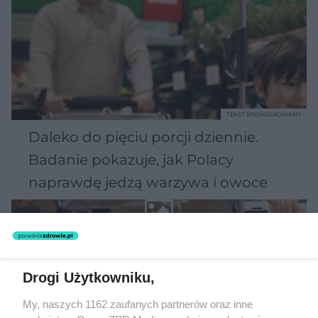
TEKST SPONSOROWANY
Daleko do pięciu porcji dziennie.
Badanie pokazuje, jak Polacy
naprawdę jedzą warzywa i owoce
Drogi Użytkowniku,
My, naszych 1162 zaufanych partnerów oraz inne