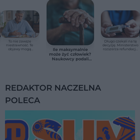
To nie zawsze
Długo czekali na tę
niestrawność. Te
decyzję. Ministerstwo
objawy mogą
rozszerza refundację
Ile maksymalnie
wskazywać na raka
pomp insulinowych
może żyć człowiek?
trzustki
Naukowcy podali
zaskakującą liczbę
REDAKTOR NACZELNA
POLECA