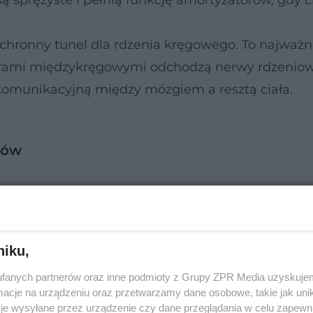
ą sprężyste i pełnią funkcję amortyzatorów, gdy 
chronny tunel dla rdzenia kręgowego. To najważn
worami międzykręgowymi odchodzą nerwy rdzeniow
eć komunikacyjną między mózgiem a resztą ciała.
ców
niku,
fanych partnerów oraz inne podmioty z Grupy ZPR Media uzyskujem
cje na urządzeniu oraz przetwarzamy dane osobowe, takie jak unika
je wysyłane przez urządzenie czy dane przeglądania w celu zapewn