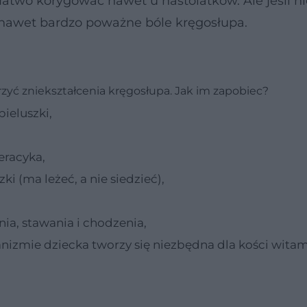
atwo korygować nawet u nastolatków. Ale jeśli ni
 nawet bardzo poważne bóle kręgosłupa.
zyć zniekształcenia kręgosłupa. Jak im zapobiec?
pieluszki,
eracyka,
 (ma leżeć, a nie siedzieć),
ia, stawania i chodzenia,
ganizmie dziecka tworzy się niezbędna dla kości witam