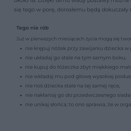
około 18. Dzięki temu wady postawy można ł
się tego w porę, dorosłemu będą dokuczały
Tego nie rób
Już w pierwszych miesiącach życia mogą się twor
nie krępuj nóżek przy zawijaniu dziecka w 
nie układaj go stale na tym samym boku,
nie kupuj do łóżeczka zbyt miękkiego mat
nie wkładaj mu pod głowę wysokiej poduszki
nie noś dziecka stale na tej samej ręce,
nie nakłaniaj go do przedwczesnego siadan
nie unikaj słońca; to ono sprawia, że w or