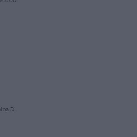
e zrobi
ina D.