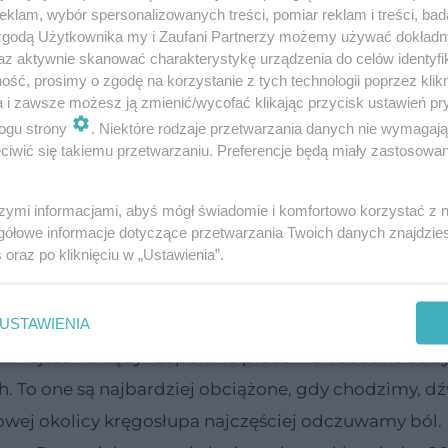
klam, wybór spersonalizowanych treści, pomiar reklam i treści, bad
 zgodą Użytkownika my i Zaufani Partnerzy możemy używać dokład
az aktywnie skanować charakterystykę urządzenia do celów identyfi
ść, prosimy o zgodę na korzystanie z tych technologii poprzez klikn
a i zawsze możesz ją zmienić/wycofać klikając przycisk ustawień pr
ogu strony
. Niektóre rodzaje przetwarzania danych nie wymagaj
iwić się takiemu przetwarzaniu. Preferencje będą miały zastosowanie
ręgi szyjne. Są najmniejsze i najbardziej ruchome 
szymi informacjami, abyś mógł świadomie i komfortowo korzystać z
gółowe informacje dotyczące przetwarzania Twoich danych znajdzi
na boki, w górę i w dół, a nawet zataczać nią mni
s
oraz po kliknięciu w „Ustawienia”.
USTAWIENIA
odzi 12 par żeber. 10 par łączy się z przodu z mostk
ważniejsze narządy i zapewnia płucom swobodne odd
h. To one są najbardziej obciążone, gdy chodzimy, 
iowej okolicy kręgosłupa najczęściej odczuwamy ból.