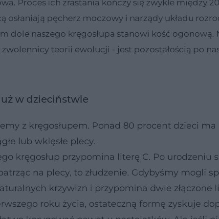
wa. Proces ich zrastania kończy się zwykle między 20
cą osłaniają pęcherz moczowy i narządy układu rozr
ym dole naszego kręgosłupa stanowi kość ogonową. N
ą zwolennicy teorii ewolucji - jest pozostałością po n
już w dzieciństwie
blemy z kręgosłupem. Ponad 80 procent dzieci ma
głe lub wklęsłe plecy.
go kręgosłup przypomina literę C. Po urodzeniu s
 patrząc na plecy, to złudzenie. Gdybyśmy mogli sp
turalnych krzywizn i przypomina dwie złączone li
ierwszego roku życia, ostateczną formę zyskuje do