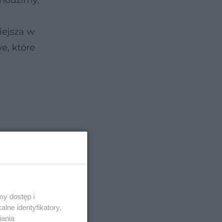
chodzimy,
iejsza w
e, które
y dostęp i
lne identyfikatory,
iania