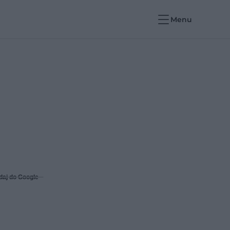
Menu
daj do Google