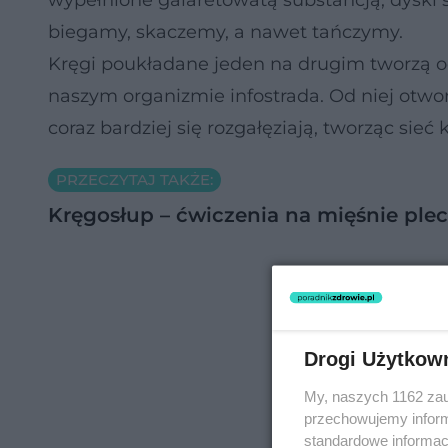
wypełnione galaretowatą substancją, dyski s
biegamy, skaczemy, a nawet tańczymy.
Kręgi poukładane jeden na drugim tworzą o
naszym organizmie infostrada. Od niej ot
coraz bardziej się rozgałęziają, tworząc si
PRZECZYTAJ TAKŻE:
Kręgosłup – ćwiczenia na mięśnie ple
Drogi Użytkow
My, naszych 1162 zau
przechowujemy informa
standardowe informac