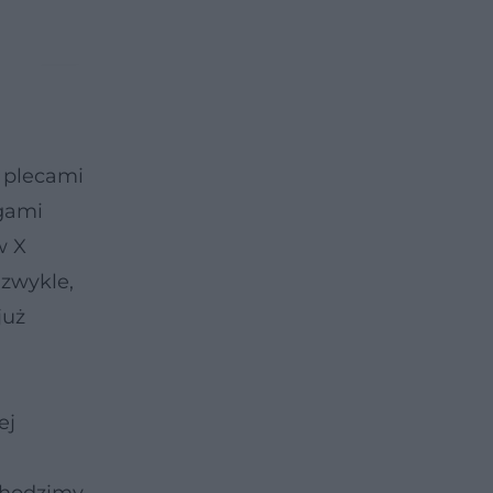
ć plecami
ogami
w X
 zwykle,
już
ej