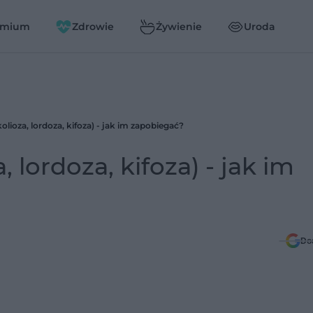
emium
Zdrowie
Żywienie
Uroda
lioza, lordoza, kifoza) - jak im zapobiegać?
 lordoza, kifoza) - jak im
Do