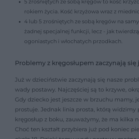
5 zrośniętych ze sobą kręgów to kość krzyżo
rokiem życia. Kość krzyżowa wraz z miedni
4 lub 5 zrośniętych ze sobą kręgów na sam
żadnej specjalnej funkcji, lecz - jak twierdz
ogoniastych i włochatych przodkach.
Problemy z kręgosłupem zaczynają się 
Już w dzieciństwie zaczynają się nasze pro
wady postawy. Najczęściej są to krzywe, okrą
Gdy dziecko jest jeszcze w brzuchu mamy, je
prostuje. Jednak linia prosta, którą widzimy
kręgosłup z boku, zauważymy, że ma kilka na
Choć ten kształt przybiera już pod koniec p