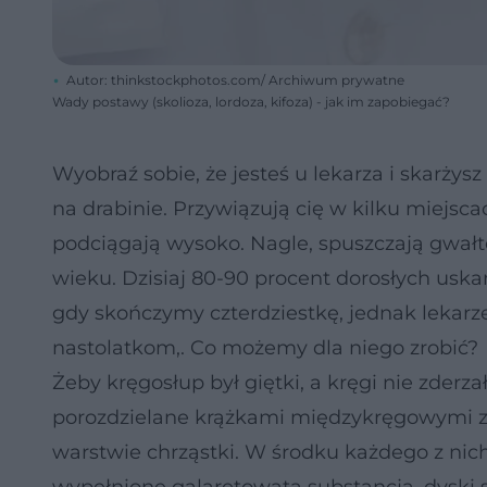
Autor: thinkstockphotos.com/ Archiwum prywatne
Wady postawy (skolioza, lordoza, kifoza) - jak im zapobiegać?
Wyobraź sobie, że jesteś u lekarza i skarżysz
na drabinie. Przywiązują cię w kilku miejsc
podciągają wysoko. Nagle, spuszczają gwałt
wieku. Dzisiaj 80-90 procent dorosłych uska
gdy skończymy czterdziestkę, jednak lekarz
nastolatkom,. Co możemy dla niego zrobić?
Żeby kręgosłup był giętki, a kręgi nie zderza
porozdzielane krążkami międzykręgowymi z
warstwie chrząstki. W środku każdego z nich