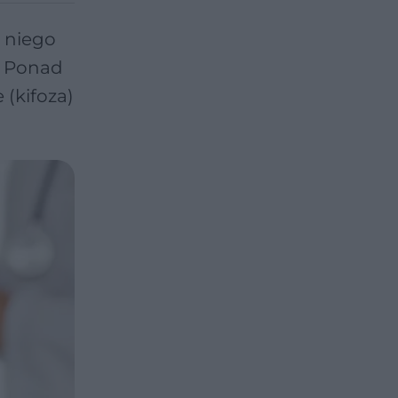
o niego
. Ponad
 (kifoza)