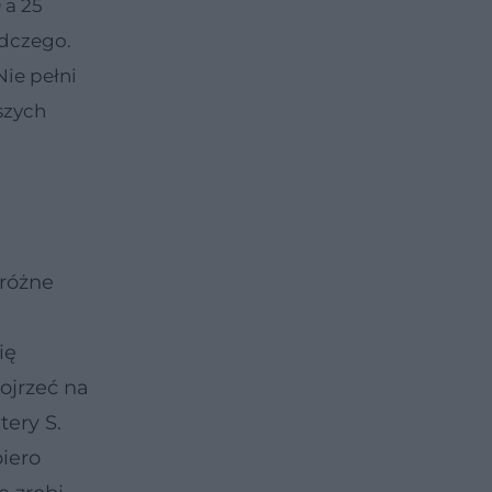
 a 25
odczego.
ie pełni
aszych
 różne
ię
ojrzeć na
tery S.
piero