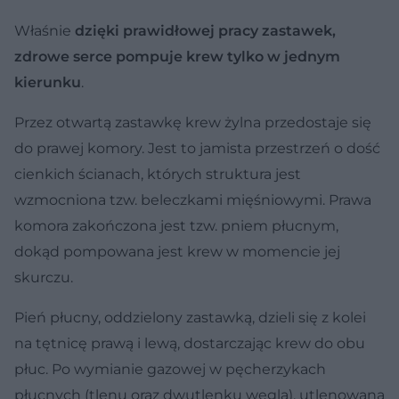
Właśnie
dzięki prawidłowej pracy zastawek,
zdrowe serce pompuje krew tylko w jednym
kierunku
.
Przez otwartą zastawkę krew żylna przedostaje się
do prawej komory. Jest to jamista przestrzeń o dość
cienkich ścianach, których struktura jest
wzmocniona tzw. beleczkami mięśniowymi. Prawa
komora zakończona jest tzw. pniem płucnym,
dokąd pompowana jest krew w momencie jej
skurczu.
Pień płucny, oddzielony zastawką, dzieli się z kolei
na tętnicę prawą i lewą, dostarczając krew do obu
płuc. Po wymianie gazowej w pęcherzykach
płucnych (tlenu oraz dwutlenku węgla), utlenowana