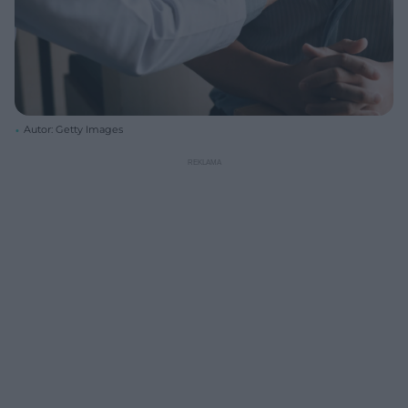
Autor: Getty Images