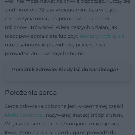
woli, nie może nawet na chwilę odpocząć. Kurczy się
średnio około 72 razy w ciągu minuty, a w ciągu
całego życia musi przepompować około 173
milionów litrów krwi. Wiele naszych działań, jak
nieodpowiednia dieta lub zbyt
siedzący tryb życia
może sabotować prawidłową pracę serca i
prowadzić do poważnych chorób.
Poradnik zdrowie: Kiedy iść do kardiologa?
Położenie serca
Serce człowieka położone jest w centralnej części
klatki piersiowej
, nazywanej inaczej śródpiersiem.
Większość serca, około 2/3 organu, znajduje się po
lewej stronie ciała, a jego długa oś prowadzi do