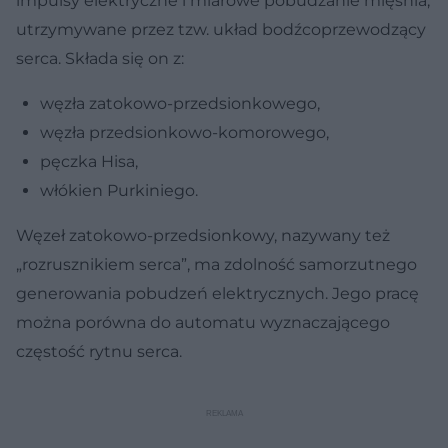
impulsy elektryczne i miarowe pobudzanie mięśnia,
utrzymywane przez tzw. układ bodźcoprzewodzący
serca. Składa się on z:
węzła zatokowo-przedsionkowego,
węzła przedsionkowo-komorowego,
pęczka Hisa,
włókien Purkiniego.
Węzeł zatokowo-przedsionkowy, nazywany też
„rozrusznikiem serca”, ma zdolność samorzutnego
generowania pobudzeń elektrycznych. Jego pracę
można porówna do automatu wyznaczającego
częstość rytnu serca.