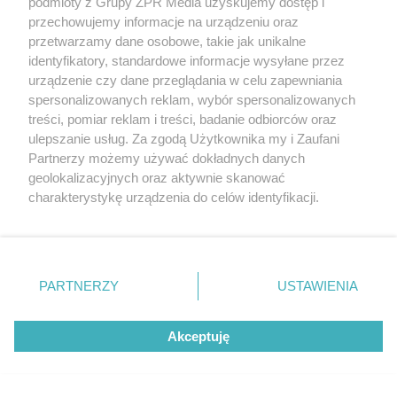
podmioty z Grupy ZPR Media uzyskujemy dostęp i
niektóre urazy
przechowujemy informacje na urządzeniu oraz
lub po
zatruciu tlenkiem węgla
.
przetwarzamy dane osobowe, takie jak unikalne
identyfikatory, standardowe informacje wysyłane przez
Choroba wieńcowa nazywana jest też dusznicą
urządzenie czy dane przeglądania w celu zapewniania
spersonalizowanych reklam, wybór spersonalizowanych
bolesną
, ponieważ jej objawem są silne bóle i
treści, pomiar reklam i treści, badanie odbiorców oraz
duszności
w okolicach klatki piersiowej,
ulepszanie usług. Za zgodą Użytkownika my i Zaufani
występujące w czasie wysiłku. Ból może
Partnerzy możemy używać dokładnych danych
geolokalizacyjnych oraz aktywnie skanować
promieniować (najczęściej lewostronnie) do ramion,
charakterystykę urządzenia do celów identyfikacji.
rąk, a nawet szczęki.
Ponieważ cenimy Twoją prywatność, prosimy o zgodę na
korzystanie z tych technologii poprzez kliknięcie
„Akceptuję”. Zgoda jest dobrowolna i zawsze możesz ją
zmienić/wycofać klikając przycisk ustawień prywatności
PARTNERZY
USTAWIENIA
znajdujący się w lewym dolnym rogu strony
. Niektóre
rodzaje przetwarzania danych nie wymagają zgody
Akceptuję
użytkownika, ale masz prawo sprzeciwić się takiemu
przetwarzaniu. Preferencje będą miały zastosowanie tylko
na tej witrynie.