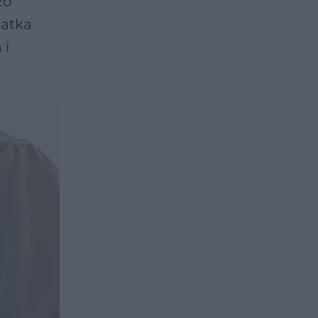
zo
latka
 i