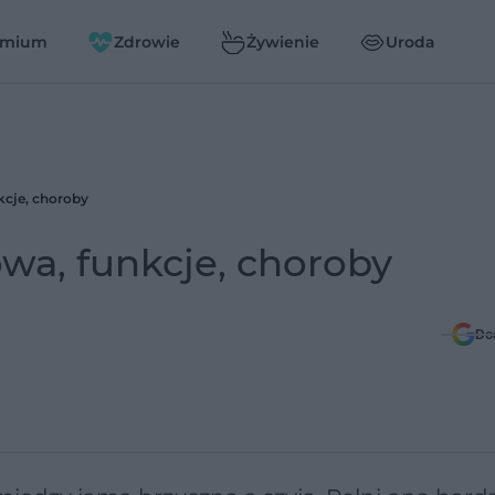
emium
Zdrowie
Żywienie
Uroda
kcje, choroby
owa, funkcje, choroby
Do