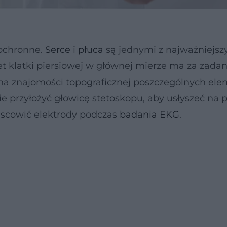
 ochronne.
Serce
i
płuca
są jednymi z najważniejsz
t klatki piersiowej w głównej mierze ma za zadan
ę na znajomości topograficznej poszczególnych e
ie przyłożyć głowicę stetoskopu, aby usłyszeć na 
ejscowić elektrody podczas
badania EKG
.