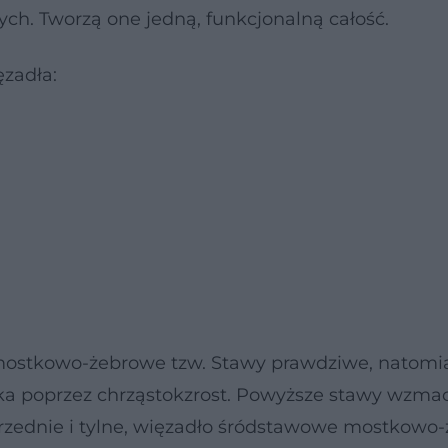
h. Tworzą one jedną, funkcjonalną całość.
zadła:
y mostkowo-żebrowe tzw. Stawy prawdziwe, natomi
tka poprzez chrząstokzrost. Powyższe stawy wzma
zednie i tylne, więzadło śródstawowe mostkowo-