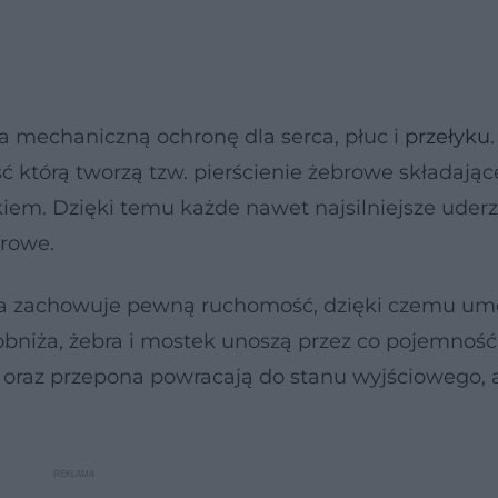
a mechaniczną ochronę dla serca, płuc i
przełyku
.
 którą tworzą tzw. pierścienie żebrowe składające
iem. Dzięki temu każde nawet najsilniejsze uder
browe.
wa zachowuje pewną ruchomość, dzięki czemu um
niża, żebra i mostek unoszą przez co pojemność 
a oraz przepona powracają do stanu wyjściowego, 