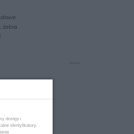
ładowe
. żebra
z
y dostęp i
lne identyfikatory,
iania