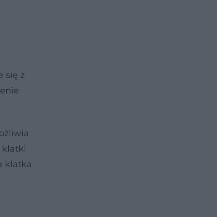
 się z
zenie
ożliwia
klatki
a klatka