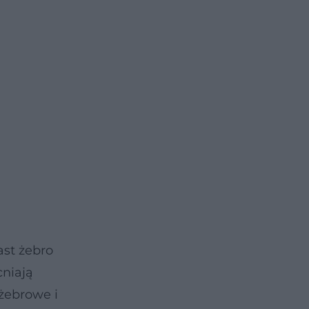
ast żebro
cniają
żebrowe i