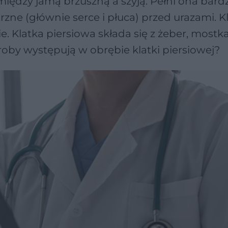
omiędzy jamą brzuszną a szyją. Pełni ona bard
zne (głównie serce i płuca) przed urazami. K
 Klatka piersiowa składa się z żeber, mostka
oby występują w obrębie klatki piersiowej?