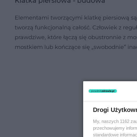
Klatka piersiowa - budowa
Elementami tworzącymi klatkę piersiową są
tworzą funkcjonalną całość. Człowiek z regu
prawdziwe, które łączą się obustronnie z mo
mostkiem lub kończące się „swobodnie” in
Drogi Użytkow
My, naszych 1162 zau
przechowujemy informa
standardowe informac