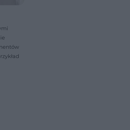
ymi
ie
lementów
przykład