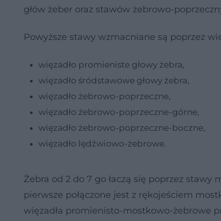
głów żeber oraz stawów żebrowo-poprzecznyc
Powyższe stawy wzmacniane są poprzez wię
więzadło promieniste głowy żebra,
więzadło śródstawowe głowy żebra,
więzadło żebrowo-poprzeczne,
więzadło żebrowo-poprzeczne-górne,
więzadło żebrowo-poprzeczne-boczne,
więzadło lędźwiowo-żebrowe.
Żebra od 2 do 7 go łaczą się poprzez staw
pierwsze połączone jest z rękojeściem mos
więzadła promienisto-mostkowo-żebrowe pr