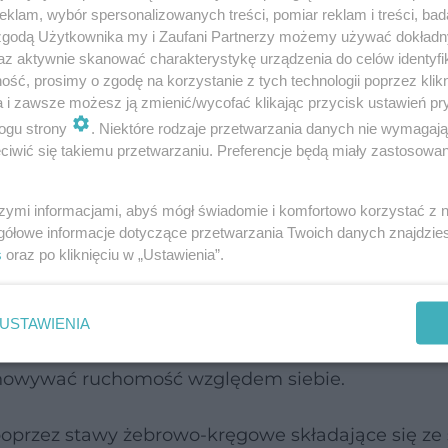
klam, wybór spersonalizowanych treści, pomiar reklam i treści, bad
 zgodą Użytkownika my i Zaufani Partnerzy możemy używać dokład
az aktywnie skanować charakterystykę urządzenia do celów identyfi
ar żeber rzekomych. Ósme, dziewiąte i dziesiąte 
ść, prosimy o zgodę na korzystanie z tych technologii poprzez klikn
a i zawsze możesz ją zmienić/wycofać klikając przycisk ustawień pr
awy i lewy łuk żebrowy.
ogu strony
. Niektóre rodzaje przetwarzania danych nie wymagaj
iwić się takiemu przetwarzaniu. Preferencje będą miały zastosowanie
oniec mostkowy i znajdujący się pomiędzy nimi t
ast najwęższa jest dwunasta para żeber czyli tak 
szymi informacjami, abyś mógł świadomie i komfortowo korzystać z
y mięśniami brzucha.
gółowe informacje dotyczące przetwarzania Twoich danych znajdzi
s
oraz po kliknięciu w „Ustawienia”.
siową jest mostek, który zlokalizowany jest w 
dający się z trzech elementów tj. rękojeść, trzon o
USTAWIENIA
ści mostka są ze sobą połączone poprzez warstwy 
howywać ruchomość względem siebie.
poprzez stawy żebrowo-kręgowe składające się z