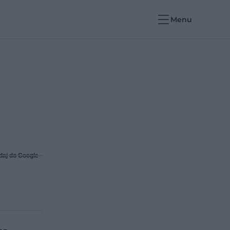
Menu
daj do Google