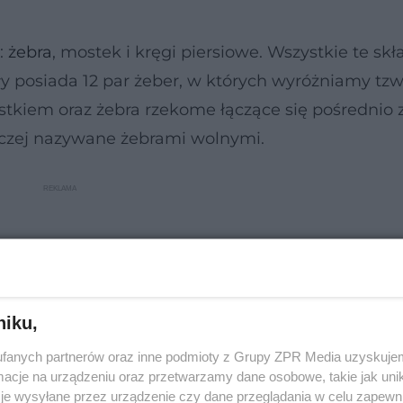
:
żebra
, mostek i kręgi piersiowe. Wszystkie te sk
ły posiada 12 par żeber, w których wyróżniamy tzw
stkiem oraz żebra rzekome łączące się pośrednio 
aczej nazywane żebrami wolnymi.
niku,
fanych partnerów oraz inne podmioty z Grupy ZPR Media uzyskujem
cje na urządzeniu oraz przetwarzamy dane osobowe, takie jak unika
je wysyłane przez urządzenie czy dane przeglądania w celu zapewn