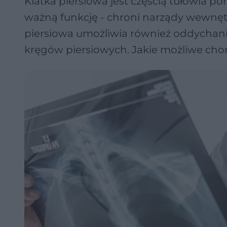
Klatka piersiowa jest częścią tułowia p
ważną funkcję - chroni narządy wewnętr
piersiowa umożliwia również oddychanie.
kręgów piersiowych. Jakie możliwe chor