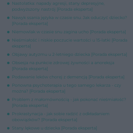
Nastolatka: napady agresji, stany depresyjne,
podwyższony nastrój [Porada eksperta]
Nawyk ssania języka w czasie snu. Jak oduczyć dziecko?
[Porada eksperta]
Niemowlak w czasie snu zagina ucho [Porada eksperta]
Nieśmiałość i niskie poczucie wartości u 15-latki [Porada
eksperta]
Objawy autyzmu u 2-letniego dziecka [Porada eksperta]
Obsesja na punkcie zdrowej żywności a anoreksja
[Porada eksperta]
Podawanie leków chorej z demencją [Porada eksperta]
Ponowna psychoterapia u tego samego lekarza - czy
można? [Porada eksperta]
Problem z małomównością - jak pokonać nieśmiałość?
[Porada eksperta]
Prokrastynacja - jak sobie radzić z odkładaniem
obowiązków? [Porada eksperta]
Stany lękowe u dziecka [Porada eksperta]