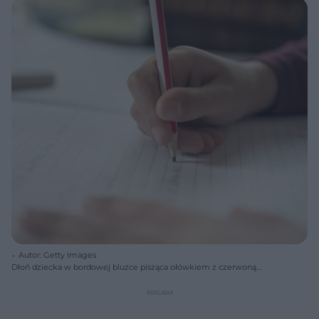
Autor: Getty Images
Dłoń dziecka w bordowej bluzce pisząca ołówkiem z czerwoną
opaską na tle zeszytu w niebieskie linie. Obok dłoni leży gumka do
mazania. Zdjęcie symbolizuje naukę pisania i adaptację w przedszkolu,
a o trudnościach związanych z tym okresem przeczytasz na Poradnik
Zdrowie.