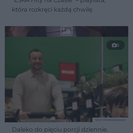
która rozkręci każdą chwilę
5
TEKST SPONSOROWANY
Daleko do pięciu porcji dziennie.