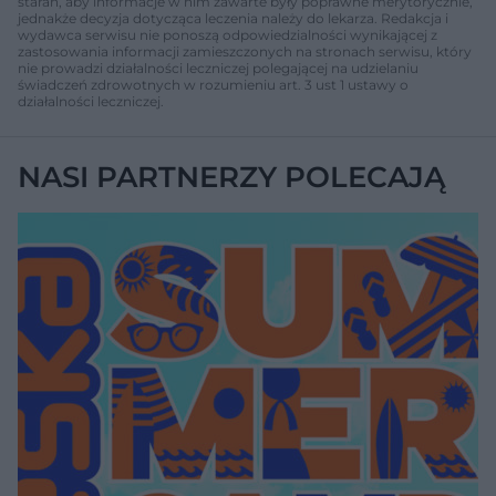
starań, aby informacje w nim zawarte były poprawne merytorycznie,
jednakże decyzja dotycząca leczenia należy do lekarza. Redakcja i
wydawca serwisu nie ponoszą odpowiedzialności wynikającej z
zastosowania informacji zamieszczonych na stronach serwisu, który
nie prowadzi działalności leczniczej polegającej na udzielaniu
świadczeń zdrowotnych w rozumieniu art. 3 ust 1 ustawy o
działalności leczniczej.
NASI PARTNERZY POLECAJĄ