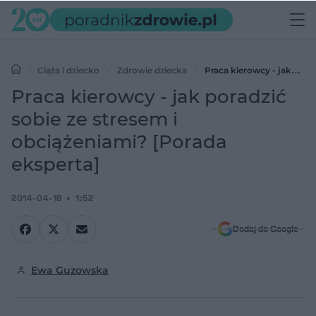
Ciąża i dziecko
Zdrowie dziecka
Praca kierowcy - jak
poradzić sobie ze stresem i obciążeniami? [Porada eksperta]
Praca kierowcy - jak poradzić
sobie ze stresem i
obciążeniami? [Porada
eksperta]
2014-04-18
1:52
Dodaj do Google
Ewa Guzowska