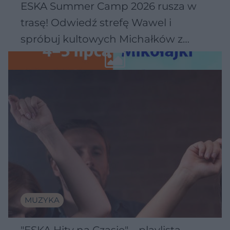
ESKA Summer Camp 2026 rusza w
trasę! Odwiedź strefę Wawel i
spróbuj kultowych Michałków z
Wawelu
MUZYKA
"ESKA Hity na Czasie" – playlista,