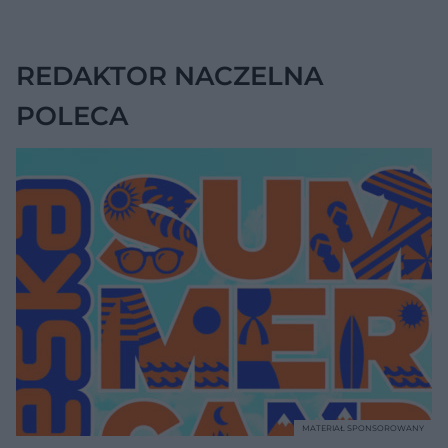
wskazywać na
chorobę, która długo
nie daje objawów
REDAKTOR NACZELNA
POLECA
MATERIAŁ SPONSOROWANY