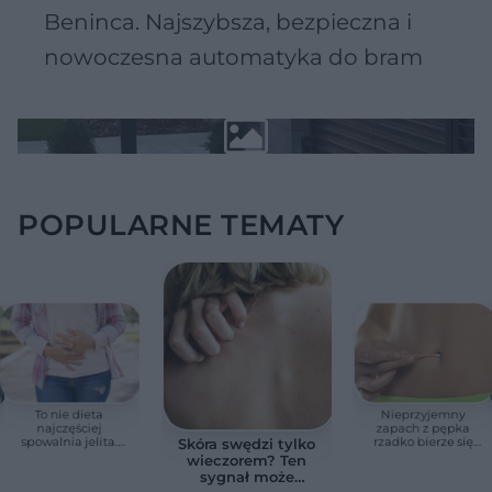
Beninca. Najszybsza, bezpieczna i
nowoczesna automatyka do bram
POPULARNE TEMATY
To nie dieta
Nieprzyjemny
najczęściej
zapach z pępka
spowalnia jelita.
rzadko bierze się
Skóra swędzi tylko
Lekarze wskazują
znikąd. Jeden objaw
wieczorem? Ten
prosty sposób na
zmienia wszystko
sygnał może
zaparcia