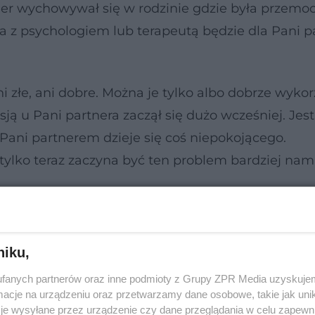
tner wychowywał się w rodzinie gdzie była przemo
ja z psychologiem lub terapeutą będzie dla Pani pa
ni złe, ani dobre. Można je tylko albo dobrze wykor
sją u Pani partnera zaczął się dużo wcześniej. Jest
Pani partnerem dzieje się coś niepokojącego.
 tylko teraz zaczyna być ten problem bardziej nam
niku,
fanych partnerów oraz inne podmioty z Grupy ZPR Media uzyskujem
cje na urządzeniu oraz przetwarzamy dane osobowe, takie jak unika
je wysyłane przez urządzenie czy dane przeglądania w celu zapewn