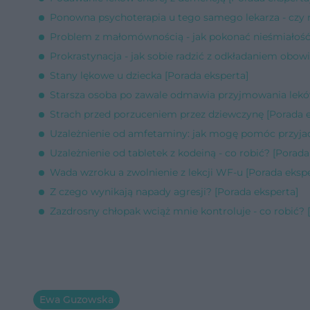
Ponowna psychoterapia u tego samego lekarza - czy 
Problem z małomównością - jak pokonać nieśmiałość?
Prokrastynacja - jak sobie radzić z odkładaniem obow
Stany lękowe u dziecka [Porada eksperta]
Starsza osoba po zawale odmawia przyjmowania leków
Strach przed porzuceniem przez dziewczynę [Porada e
Uzależnienie od amfetaminy: jak mogę pomóc przyjaci
Uzależnienie od tabletek z kodeiną - co robić? [Porada
Wada wzroku a zwolnienie z lekcji WF-u [Porada ekspe
Z czego wynikają napady agresji? [Porada eksperta]
Zazdrosny chłopak wciąż mnie kontroluje - co robić? 
Ewa Guzowska