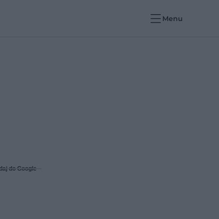
Menu
daj do Google