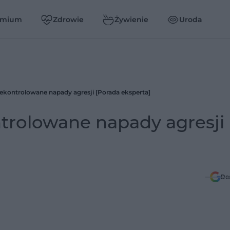
emium
Zdrowie
Żywienie
Uroda
ekontrolowane napady agresji [Porada eksperta]
trolowane napady agresji
Do