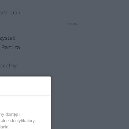
c
rtnera i
zystać,
 Pani za
acalny.
y dostęp i
lne identyfikatory,
iania