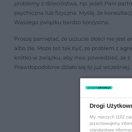
problemy z dzieciństwa, np. jeżeli Pani par
psychiczna lub fizyczna. Myślę, że konsultac
Waszego związku bardzo korzystna.
Proszę pamiętać, że uczucie złości nie jest a
albo źle. Może też tak być, ze problem z agre
krótko w związku, aby moc powiedzieć, że z 
Prawdopodobnie działo się to już wcześniej,
Drogi Użytkow
My, naszych 1162 zau
przechowujemy informa
standardowe informac