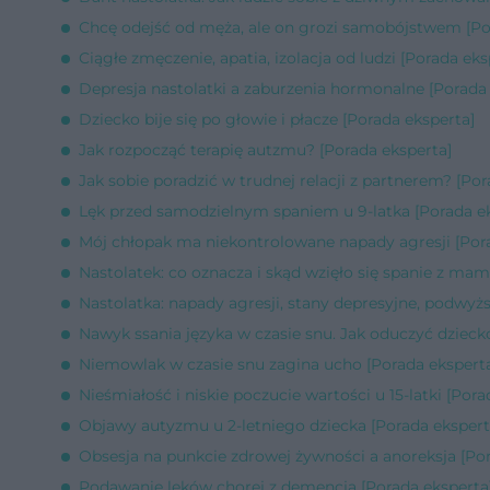
Chcę odejść od męża, ale on grozi samobójstwem [Po
Ciągłe zmęczenie, apatia, izolacja od ludzi [Porada eks
Depresja nastolatki a zaburzenia hormonalne [Porada 
Dziecko bije się po głowie i płacze [Porada eksperta]
Jak rozpocząć terapię autzmu? [Porada eksperta]
Jak sobie poradzić w trudnej relacji z partnerem? [Por
Lęk przed samodzielnym spaniem u 9-latka [Porada e
Mój chłopak ma niekontrolowane napady agresji [Por
Nastolatek: co oznacza i skąd wzięło się spanie z mam
Nastolatka: napady agresji, stany depresyjne, podwyżs
Nawyk ssania języka w czasie snu. Jak oduczyć dzieck
Niemowlak w czasie snu zagina ucho [Porada ekspert
Nieśmiałość i niskie poczucie wartości u 15-latki [Pora
Objawy autyzmu u 2-letniego dziecka [Porada ekspert
Obsesja na punkcie zdrowej żywności a anoreksja [Por
Podawanie leków chorej z demencją [Porada eksperta