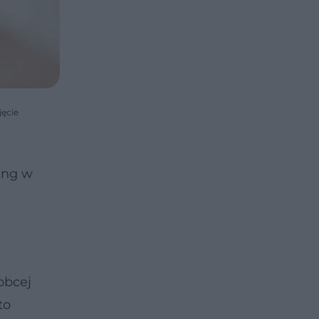
jęcie
ing w
obcej
to