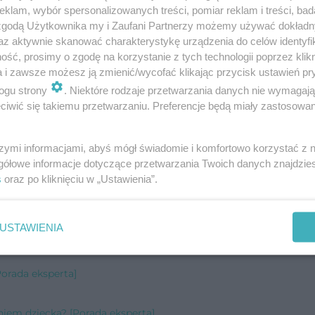
klam, wybór spersonalizowanych treści, pomiar reklam i treści, bad
 zgodą Użytkownika my i Zaufani Partnerzy możemy używać dokład
az aktywnie skanować charakterystykę urządzenia do celów identyfi
ść, prosimy o zgodę na korzystanie z tych technologii poprzez klikn
a i zawsze możesz ją zmienić/wycofać klikając przycisk ustawień pr
ogu strony
. Niektóre rodzaje przetwarzania danych nie wymagaj
wybuchy agresji się zdarzają? I jaką formę agresja
iwić się takiemu przetwarzaniu. Preferencje będą miały zastosowanie
pacjenta kontrolowania złości, nazywania nieprz
szymi informacjami, abyś mógł świadomie i komfortowo korzystać z
 niż dotychczas np. poprzez relaksacje czy sport.
gółowe informacje dotyczące przetwarzania Twoich danych znajdzi
s
oraz po kliknięciu w „Ustawienia”.
ormacyjny i nie zastąpi wizyty u lekarza.
USTAWIENIA
Porada eksperta]
niem dziecka? [Porada eksperta]