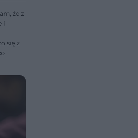
am, że z
 i
o się z
co