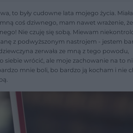
iwa, to były cudowne lata mojego życia. Mia
ię ze mną coś dziwnego, mam nawet wrażenie, ż
innego! Nie czuję się sobą. Miewam niekontro
mianę z podwyższonym nastrojem - jestem ba
a dziewczyna zerwała ze mną z tego powodu,
 siebie wrócić, ale moje zachowanie na to n
 bardzo mnie boli, bo bardzo ją kocham i nie c
bą.