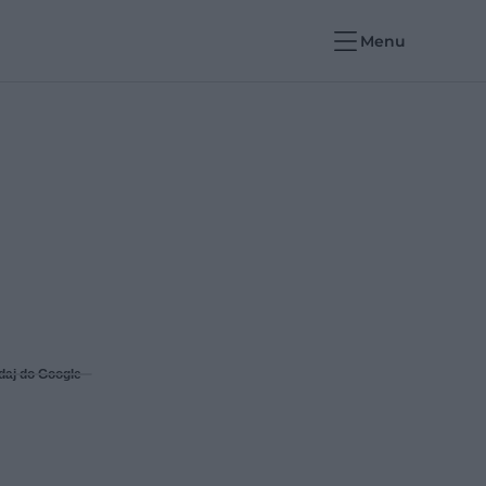
Menu
daj do Google