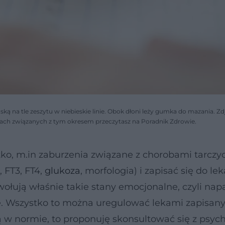
ą na tle zeszytu w niebieskie linie. Obok dłoni leży gumka do mazania. Zd
ciach związanych z tym okresem przeczytasz na Poradnik Zdrowie.
stko, m.in zaburzenia związane z chorobami tarczyc
, FT3, FT4,
glukoza
, morfologia) i zapisać się do le
ołują właśnie takie stany emocjonalne, czyli nap
ne. Wszystko to można uregulować lekami zapisan
ą w normie, to proponuję skonsultować się z psy