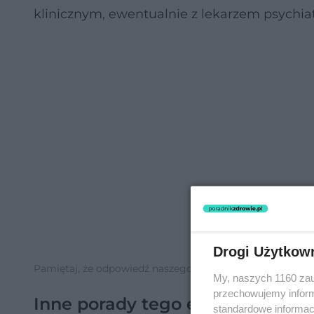
klinicznym, ewentualnie z lekarzem psychi
Drogi Użytkow
Pamiętaj, że odpowiedź naszego eksperta ma charakter inf
My, naszych 1160 zau
przechowujemy informa
Inne porady tego eksperta
standardowe informac