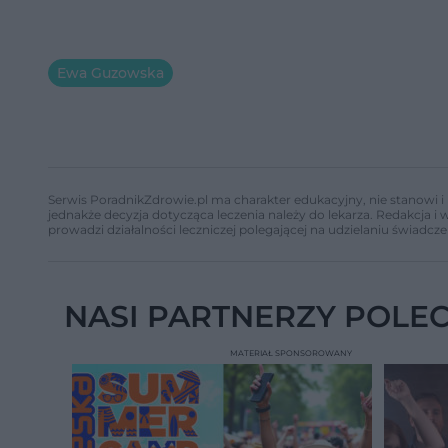
Ewa Guzowska
Serwis PoradnikZdrowie.pl ma charakter edukacyjny, nie stanowi i 
jednakże decyzja dotycząca leczenia należy do lekarza. Redakcja 
prowadzi działalności leczniczej polegającej na udzielaniu świadcze
NASI PARTNERZY POLE
MATERIAŁ SPONSOROWANY