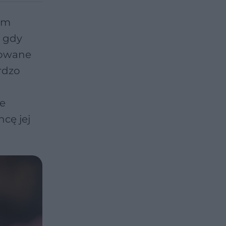
łam
e gdy
lowane
rdzo
ie
hcę jej