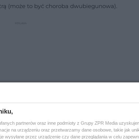
atrą (może to być choroba dwubiegunowa).
niku,
ormacyjny i nie zastąpi wizyty u lekarza.
fanych partnerów oraz inne podmioty z Grupy ZPR Media uzyskujem
cje na urządzeniu oraz przetwarzamy dane osobowe, takie jak unika
je wysyłane przez urządzenie czy dane przeglądania w celu zapewn