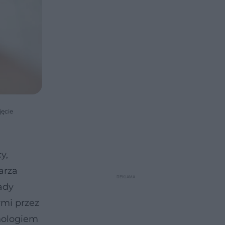
jęcie
y,
karza
ady
ymi przez
chologiem