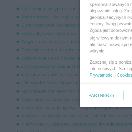
spersonalizowanych re
2-latka nie przesypia żadnej nocy - co mogę zrobić? [
ulepszanie usług. Za
Autoerotyzm - czy to jest groźne? [Porada eksperta]
geolokalizacyjnych or
cenimy Twoją prywatno
Bunt nastolatka. Jak radzić sobie z dziwnym zachowa
Zgoda jest dobrowoln
Chcę odejść od męża, ale on grozi samobójstwem [Po
się w lewym dolnym r
Ciągłe zmęczenie, apatia, izolacja od ludzi [Porada eks
ale masz prawo sprzec
Depresja nastolatki a zaburzenia hormonalne [Porada 
witrynie.
Dziecko bije się po głowie i płacze [Porada eksperta]
Zapoznaj się z poniż
Jak rozpocząć terapię autzmu? [Porada eksperta]
internetowych. Szcze
Jak sobie poradzić w trudnej relacji z partnerem? [Por
Prywatności
i
Cookie
Lęk przed samodzielnym spaniem u 9-latka [Porada e
Mój chłopak ma niekontrolowane napady agresji [Por
PARTNERZY
Nastolatek: co oznacza i skąd wzięło się spanie z mam
Nastolatka: napady agresji, stany depresyjne, podwyżs
Nawyk ssania języka w czasie snu. Jak oduczyć dzieck
Niemowlak w czasie snu zagina ucho [Porada ekspert