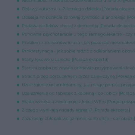
Nieśmiałość i niskie poczucie wartości u 15-latki [Pora
Objawy autyzmu u 2-letniego dziecka [Porada ekspert
Obsesja na punkcie zdrowej żywności a anoreksja [Por
Podawanie leków chorej z demencją [Porada eksperta
Ponowna psychoterapia u tego samego lekarza - czy 
Problem z małomównością - jak pokonać nieśmiałość?
Prokrastynacja - jak sobie radzić z odkładaniem obow
Stany lękowe u dziecka [Porada eksperta]
Starsza osoba po zawale odmawia przyjmowania leków
Strach przed porzuceniem przez dziewczynę [Porada e
Uzależnienie od amfetaminy: jak mogę pomóc przyjaci
Uzależnienie od tabletek z kodeiną - co robić? [Porada
Wada wzroku a zwolnienie z lekcji WF-u [Porada ekspe
Z czego wynikają napady agresji? [Porada eksperta]
Zazdrosny chłopak wciąż mnie kontroluje - co robić? 