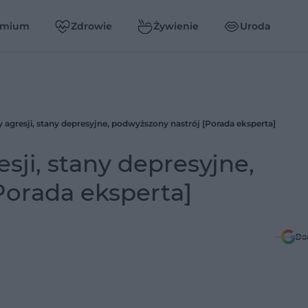
emium
Zdrowie
Żywienie
Uroda
 agresji, stany depresyjne, podwyższony nastrój [Porada eksperta]
sji, stany depresyjne,
Porada eksperta]
Do