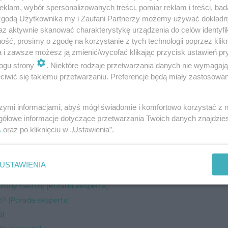
klam, wybór spersonalizowanych treści, pomiar reklam i treści, bad
Porada eksperta]
 zgodą Użytkownika my i Zaufani Partnerzy możemy używać dokład
az aktywnie skanować charakterystykę urządzenia do celów identyfi
ść, prosimy o zgodę na korzystanie z tych technologii poprzez klikn
niem dziecka? [Porada eksperta]
a i zawsze możesz ją zmienić/wycofać klikając przycisk ustawień pr
rada eksperta]
ogu strony
. Niektóre rodzaje przetwarzania danych nie wymagaj
perta]
iwić się takiemu przetwarzaniu. Preferencje będą miały zastosowanie
eksperta]
szymi informacjami, abyś mógł świadomie i komfortowo korzystać z
gółowe informacje dotyczące przetwarzania Twoich danych znajdzi
ada eksperta]
s
oraz po kliknięciu w „Ustawienia”.
ksperta]
ada eksperta]
USTAWIENIA
ą? [Porada eksperta]
zony nastrój [Porada eksperta]
o? [Porada eksperta]
a]