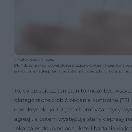
Autor: Getty Images
Dłoń dziecka w bordowej bluzce pisząca ołówkiem z czerwoną opask
symbolizuje naukę pisania i adaptację w przedszkolu, a o trudnoś
To, co opisujesz, ten stan to może być wszy
dlatego radzę zrobić badania kontrolne (
TSH
endokrynologa. Często choroby tarczycy wyw
agresji, a potem występują stany depresyj
lekarza endokrynologa. Jeżeli badania wyjd