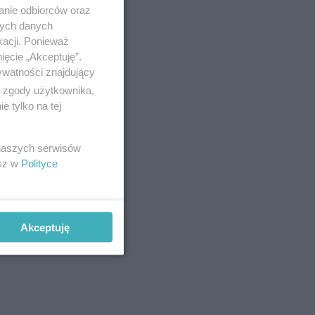
anie odbiorców oraz
nych danych
kacji. Ponieważ
ięcie „Akceptuję”.
ywatności znajdujący
ą zgody użytkownika,
 tylko na tej
 naszych serwisów
esz w
Polityce
Akceptuję