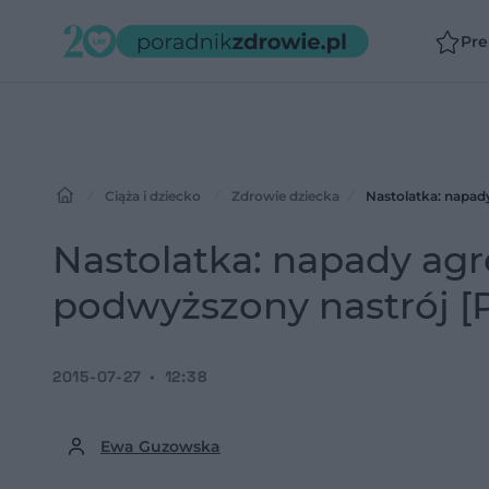
Pr
Ciąża i dziecko
Zdrowie dziecka
Nastolatka: napady
Nastolatka: napady agre
podwyższony nastrój [
2015-07-27
12:38
Ewa Guzowska