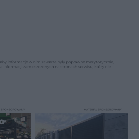
ń, aby informacje w nim zawarte były poprawne merytorycznie,
a informacji zamieszczonych na stronach serwisu, który nie
T SPONSOROWANY
MATERIAŁ SPONSOROWANY
5