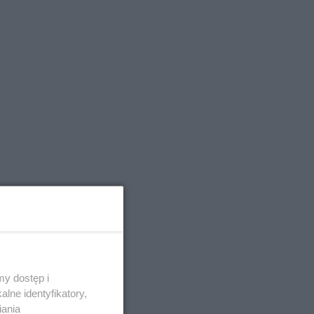
y dostęp i
lne identyfikatory,
iania