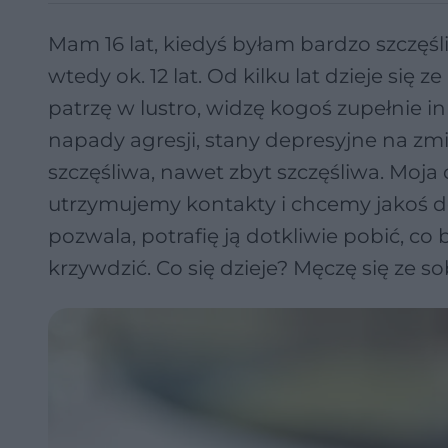
Mam 16 lat, kiedyś byłam bardzo szczęśl
wtedy ok. 12 lat. Od kilku lat dzieje s
patrzę w lustro, widzę kogoś zupełnie 
napady agresji, stany depresyjne na z
szczęśliwa, nawet zbyt szczęśliwa. Moj
utrzymujemy kontakty i chcemy jakoś do
pozwala, potrafię ją dotkliwie pobić, co
krzywdzić. Co się dzieje? Męczę się ze so