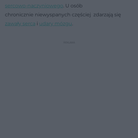
sercowo-naczyniowego
. U osób
chronicznie niewyspanych częściej zdarzają się
zawały serca
i
udary mózgu
.