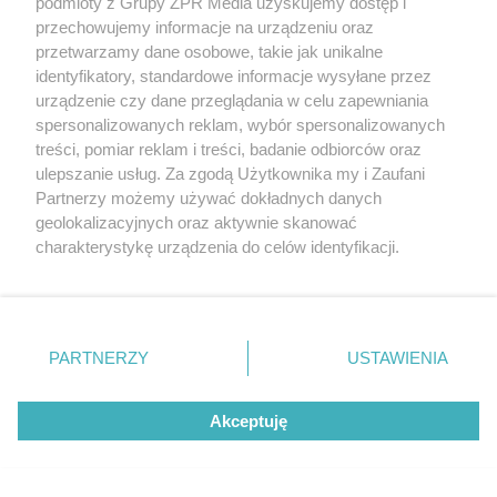
podmioty z Grupy ZPR Media uzyskujemy dostęp i
Bezsenność: laboratorium snu, czyli jak
przechowujemy informacje na urządzeniu oraz
przetwarzamy dane osobowe, takie jak unikalne
diagnozuje się bezsenność?
identyfikatory, standardowe informacje wysyłane przez
Bezsenność - jak sobie z nią poradzić? Sposoby
urządzenie czy dane przeglądania w celu zapewniania
na bezsenność
spersonalizowanych reklam, wybór spersonalizowanych
treści, pomiar reklam i treści, badanie odbiorców oraz
ulepszanie usług. Za zgodą Użytkownika my i Zaufani
Leki a jakość snu
Partnerzy możemy używać dokładnych danych
geolokalizacyjnych oraz aktywnie skanować
Na jakość i długość snu mogą mieć wpływ leki
charakterystykę urządzenia do celów identyfikacji.
zażywane z powodu schorzeń przewlekłych.W tej
Ponieważ cenimy Twoją prywatność, prosimy o zgodę na
grupie są:
korzystanie z tych technologii poprzez kliknięcie
„Akceptuję”. Zgoda jest dobrowolna i zawsze możesz ją
leki obniżające ciśnienie
zmienić/wycofać klikając przycisk ustawień prywatności
przeciwko
astmie
PARTNERZY
USTAWIENIA
znajdujący się w lewym dolnym rogu strony
. Niektóre
stosowane w
chorobie Parkinsona
rodzaje przetwarzania danych nie wymagają zgody
leki przeciwpadaczkowe
Akceptuję
użytkownika, ale masz prawo sprzeciwić się takiemu
przetwarzaniu. Preferencje będą miały zastosowanie tylko
hormonalne
na tej witrynie.
moczopędne