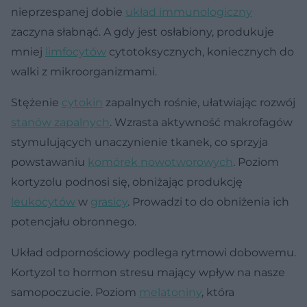
nieprzespanej dobie
układ immunologiczny
zaczyna słabnąć. A gdy jest osłabiony, produkuje
mniej
limfocytów
cytotoksycznych, koniecznych do
walki z mikroorganizmami.
Stężenie
cytokin
zapalnych rośnie, ułatwiając rozwój
stanów zapalnych
. Wzrasta aktywność makrofagów
stymulujących unaczynienie tkanek, co sprzyja
powstawaniu
komórek nowotworowych
. Poziom
kortyzolu podnosi się, obniżając produkcję
leukocytów
w
grasicy
. Prowadzi to do obniżenia ich
potencjału obronnego.
Układ odpornościowy podlega rytmowi dobowemu.
Kortyzol to hormon stresu mający wpływ na nasze
samopoczucie. Poziom
melatoniny
, która