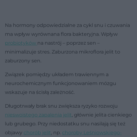
Na hormony odpowiedzialne za cykl snu i czuwania
ma wpływ wyrównana flora bakteryjna. Wpływ
probiotyków
na nastrój – poprzez sen –
minimalizuje stres. Zaburzona mikroflora jelit to
zaburzony sen.
Związek pomiędzy układem trawiennym a
neurochemicznym funkcjonowaniem mózgu
wskazuje na ścisłą zależność.
Długotrwały brak snu zwiększa ryzyko rozwoju
nieswoistego zapalenia jelit
, głównie jelita cienkiego
lub grubego. Przy niedostatku snu nasilają się też
objawy
chorób jelit
, np.
choroby Leśniowskiego-