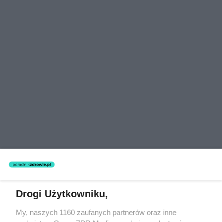
Drogi Użytkowniku,
Czytaj też:
My, naszych 1160 zaufanych partnerów oraz inne
Zaburzenia snu - rodzaje, przyczyny, leczenie