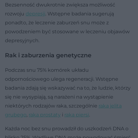
Bezsenność dwukrotnie zwiększa możliwość
rozwoju
depresji
. Wstępne badania sugerują
ponadto, że leczenie zaburzeń snu może z
powodzeniem być stosowane w leczeniu objawów
depresyjnych.
Rak i zaburzenia genetyczne
Podczas snu 75% komórek układu
odpornościowego ulega regeneracji. Wstępne
badania zdają się wskazywać na to, że ludzie, którzy
się nie wysypiają, są narażeni na wystąpienie
niektórych rodzajów raka, szczególnie
raka jelita
grubego
,
raka prostaty
i
raka piersi
.
Każda noc bez snu prowadził do uszkodzeń DNA o
blisko 25%. Wadliwe DNA może powodować śmierć