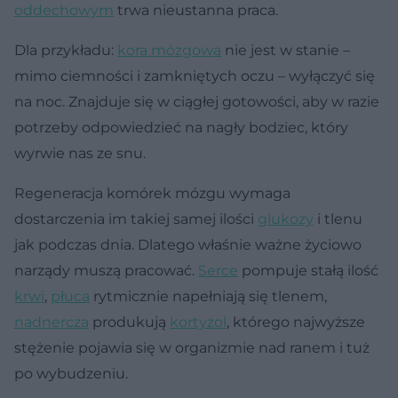
oddechowym
trwa nieustanna praca.
Dla przykładu:
kora mózgowa
nie jest w stanie –
mimo ciemności i zamkniętych oczu – wyłączyć się
na noc. Znajduje się w ciągłej gotowości, aby w razie
potrzeby odpowiedzieć na nagły bodziec, który
wyrwie nas ze snu.
Regeneracja komórek mózgu wymaga
dostarczenia im takiej samej ilości
glukozy
i tlenu
jak podczas dnia. Dlatego właśnie ważne życiowo
narządy muszą pracować.
Serce
pompuje stałą ilość
krwi
,
płuca
rytmicznie napełniają się tlenem,
nadnercza
produkują
kortyzol
, którego najwyższe
stężenie pojawia się w organizmie nad ranem i tuż
po wybudzeniu.