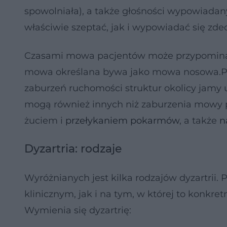
spowolniała), a także głośności wypowiada
właściwie szeptać, jak i wypowiadać się zde
Czasami mowa pacjentów może przypominać
mowa określana bywa jako mowa nosowa.Poja
zaburzeń ruchomości struktur okolicy jamy u
mogą również innych niż zaburzenia mowy 
żuciem i
przełykaniem pokarmów
, a także
n
Dyzartria: rodzaje
Wyróżnianych jest kilka rodzajów dyzartrii.
klinicznym, jak i na tym, w której to konkr
Wymienia się dyzartrię: