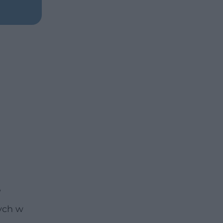
W
ych w