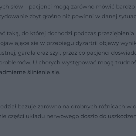
nych słów – pacjenci mogą zarówno mówić bardzo 
cydowanie zbyt głośno niż powinni w danej sytuacj
 taką, do której dochodzi podczas
przeziębienia
wiające się w przebiegu dyzartrii objawy wynik
stnej, gardła oraz szyi, przez co pacjenci doświad
problemów. U chorych występować mogą trudnoś
admierne ślinienie się
.
 Podział bazuje zarówno na drobnych różnicach w o
etnie części układu nerwowego doszło do uszkodzen