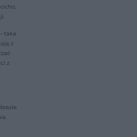
cicho,
i.
– taka
ają z
czać
ci z
brazie
ia.