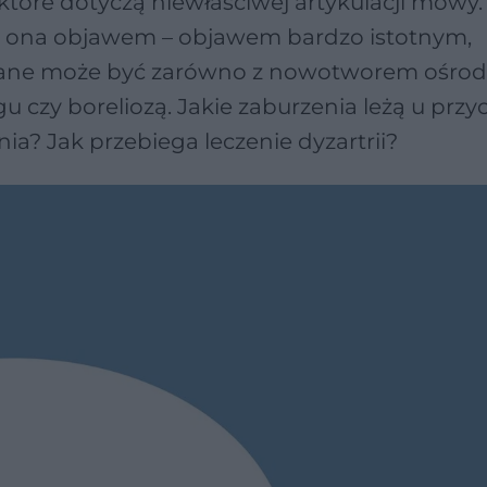
 które dotyczą niewłaściwej artykulacji mowy
est ona objawem – objawem bardzo istotnym,
iązane może być zarówno z nowotworem ośr
 czy boreliozą. Jakie zaburzenia leżą u przy
nia? Jak przebiega leczenie dyzartrii?