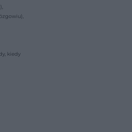
),
ózgowiu),
dy, kiedy