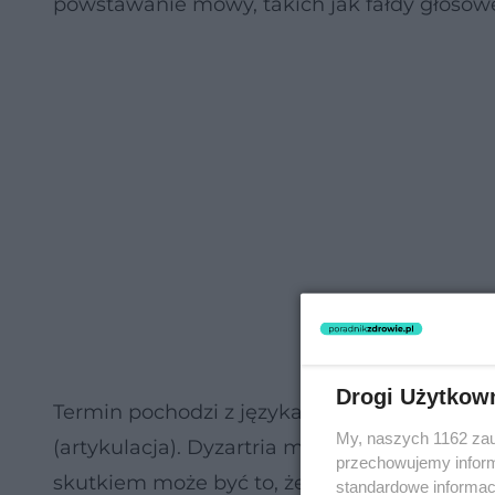
powstawanie mowy, takich jak fałdy głosowe 
Drogi Użytkow
Termin pochodzi z języka greckiego, wywodzi s
My, naszych 1162 zau
(artykulacja). Dyzartria może znacząco komp
przechowujemy informa
skutkiem może być to, że mowa chorego będ
standardowe informac