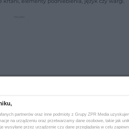
krtani, elementy podniebienia, język czy wargi.
niku,
ię on od słów "dys" (trudny, ciężki) i "arthrosis"
fanych partnerów oraz inne podmioty z Grupy ZPR Media uzyskujem
likować życie doświadczającego jej pacjenta – jej
cje na urządzeniu oraz przetwarzamy dane osobowe, takie jak unika
zie niezrozumiała dla otoczenia. Efektem takieg
je wysyłane przez urządzenie czy dane przeglądania w celu zapewn