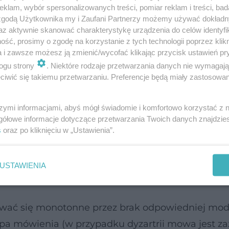
klam, wybór spersonalizowanych treści, pomiar reklam i treści, bad
nta z rodziną i innymi spotykanymi ludźmi.
 zgodą Użytkownika my i Zaufani Partnerzy możemy używać dokład
az aktywnie skanować charakterystykę urządzenia do celów identyfi
acjentów całkowicie sprawnych intelektualnie –
ść, prosimy o zgodę na korzystanie z tych technologii poprzez klikn
a i zawsze możesz ją zmienić/wycofać klikając przycisk ustawień pr
zeniami mowy
, dyskomfort może doprowadzać d
ogu strony
. Niektóre rodzaje przetwarzania danych nie wymagaj
pienia poważnych zaburzeń psychicznych, takich j
iwić się takiemu przetwarzaniu. Preferencje będą miały zastosowanie
szymi informacjami, abyś mógł świadomie i komfortowo korzystać z
gółowe informacje dotyczące przetwarzania Twoich danych znajdzi
s
oraz po kliknięciu w „Ustawienia”.
a określana jest jako dyzartryczna. Pacjenci mog
rozumienie tego, co tak naprawdę mają na myśli, 
USTAWIENIA
wać się monotonne przez brak odpowiedniej modu
pa mówienia (w przypadku dyzartrii mowa jest z