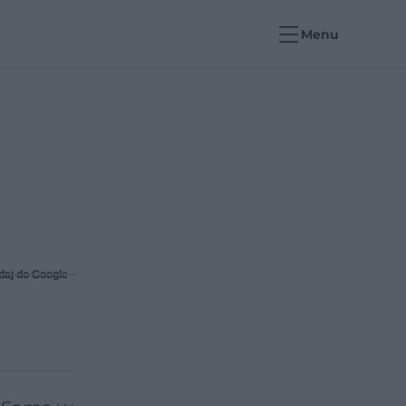
Menu
daj do Google