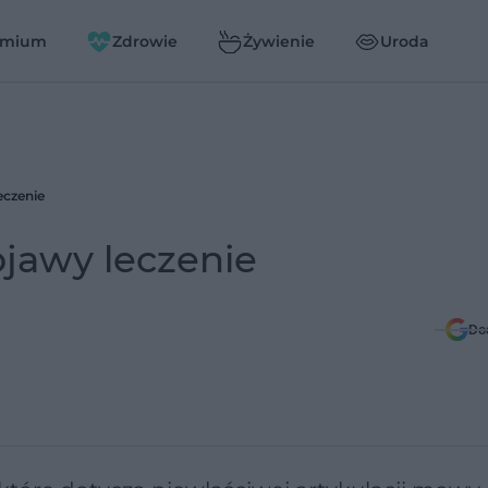
emium
Zdrowie
Żywienie
Uroda
eczenie
bjawy leczenie
Do