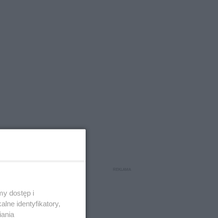
y dostęp i
lne identyfikatory,
o
iania