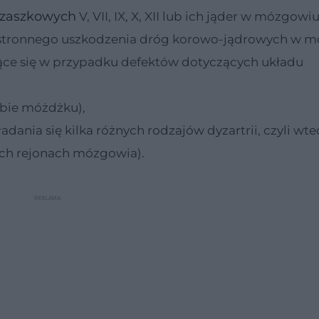
czaszkowych
V, VII, IX, X, XII lub ich jąder w mózgowiu
stronnego uszkodzenia dróg korowo-jądrowych w m
jące się w przypadku defektów dotyczących układu
ębie móżdżku),
nia się kilka różnych rodzajów dyzartrii, czyli wte
ych rejonach mózgowia).