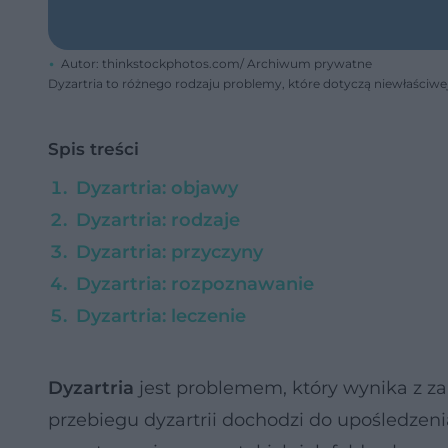
Autor: thinkstockphotos.com/ Archiwum prywatne
Dyzartria to różnego rodzaju problemy, które dotyczą niewłaściwe
Spis treści
Dyzartria: objawy
Dyzartria: rodzaje
Dyzartria: przyczyny
Dyzartria: rozpoznawanie
Dyzartria: leczenie
Dyzartria
jest problemem, który wynika z 
przebiegu dyzartrii dochodzi do upośledze