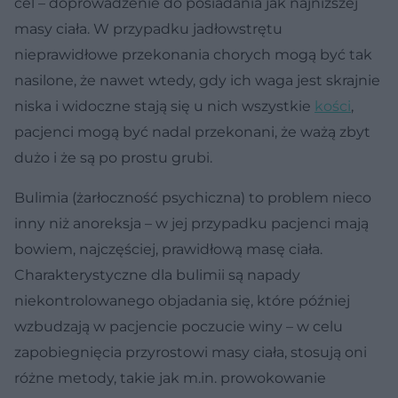
cel – doprowadzenie do posiadania jak najniższej
masy ciała. W przypadku jadłowstrętu
nieprawidłowe przekonania chorych mogą być tak
nasilone, że nawet wtedy, gdy ich waga jest skrajnie
niska i widoczne stają się u nich wszystkie
kości
,
pacjenci mogą być nadal przekonani, że ważą zbyt
dużo i że są po prostu grubi.
Bulimia (żarłoczność psychiczna) to problem nieco
inny niż anoreksja – w jej przypadku pacjenci mają
bowiem, najczęściej, prawidłową masę ciała.
Charakterystyczne dla bulimii są napady
niekontrolowanego objadania się, które później
wzbudzają w pacjencie poczucie winy – w celu
zapobiegnięcia przyrostowi masy ciała, stosują oni
różne metody, takie jak m.in. prowokowanie