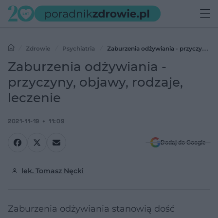
Zdrowie
Psychiatria
Zaburzenia odżywiania - przyczyny,
objawy, rodzaje, leczenie
Zaburzenia odżywiania -
przyczyny, objawy, rodzaje,
leczenie
2021-11-19
11:09
Dodaj do Google
lek. Tomasz Nęcki
Zaburzenia odżywiania stanowią dość