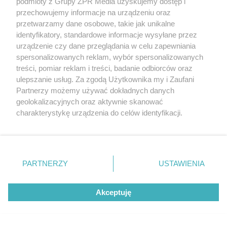
wykorzystywane są kontrakty terapeutyczne.
podmioty z Grupy ZPR Media uzyskujemy dostęp i
przechowujemy informacje na urządzeniu oraz
Czasami w leczeniu zaburzeń odżywiania
przetwarzamy dane osobowe, takie jak unikalne
identyfikatory, standardowe informacje wysyłane przez
wykorzystywane jest również i leczenie
urządzenie czy dane przeglądania w celu zapewniania
farmakologiczne. Jednak nie doprowadzi do
spersonalizowanych reklam, wybór spersonalizowanych
pełnego wyzdrowienia – do tego niezbędne jest
treści, pomiar reklam i treści, badanie odbiorców oraz
ulepszanie usług. Za zgodą Użytkownika my i Zaufani
podjęcie
psychoterapii
.
Partnerzy możemy używać dokładnych danych
geolokalizacyjnych oraz aktywnie skanować
charakterystykę urządzenia do celów identyfikacji.
Ponieważ cenimy Twoją prywatność, prosimy o zgodę na
korzystanie z tych technologii poprzez kliknięcie
„Akceptuję”. Zgoda jest dobrowolna i zawsze możesz ją
zmienić/wycofać klikając przycisk ustawień prywatności
PARTNERZY
USTAWIENIA
znajdujący się w lewym dolnym rogu strony
. Niektóre
rodzaje przetwarzania danych nie wymagają zgody
Akceptuję
użytkownika, ale masz prawo sprzeciwić się takiemu
przetwarzaniu. Preferencje będą miały zastosowanie tylko
na tej witrynie.