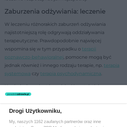
Zaburzenia odżywiania: leczenie
W leczeniu różnorakich zaburzeń odżywiania
najistotniejszą rolę odgrywają oddziaływania
terapeutyczne. Prawdopodobnie najwięcej
wspomina się w tym przypadku o
terapii
poznawczo-behawioralnej
, pomocne mogą być
jednak również i innego rodzaju terapie, np.
terapia
systemowa
czy
terapia psychodynamiczna
.
U młodych pacjentów – dzieci i nastolatków –
bardzo duże znaczenie w leczeniu zaburzeń
odżywiania ma
terapia rodzinna
. Różne techniki
Drogi Użytkowniku,
bywają wykorzystywane w leczeniu omawianych
problemów, przykładowo u chorych na anoreksję
My, naszych 1162 zaufanych partnerów oraz inne