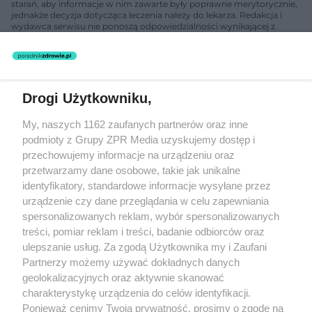
starań, aby informacje w nim zawarte były poprawne merytorycznie,
jednakże decyzja dotycząca leczenia należy do lekarza. Redakcja i
wydawca serwisu nie ponoszą odpowiedzialności wynikającej z
zastosowania informacji zamieszczonych na stronach serwisu, który
nie prowadzi działalności leczniczej polegającej na udzielaniu
świadczeń zdrowotnych w rozumieniu art. 3 ust 1 ustawy o
działalności leczniczej.
Drogi Użytkowniku,
Żaden utwór zamieszczony w serwisie nie może być powielany i
My, naszych 1162 zaufanych partnerów oraz inne
rozpowszechniany lub dalej rozpowszechniany w jakikolwiek sposób
(w tym także elektroniczny lub mechaniczny) na jakimkolwiek polu
podmioty z Grupy ZPR Media uzyskujemy dostęp i
eksploatacji w jakiejkolwiek formie, włącznie z umieszczaniem w
przechowujemy informacje na urządzeniu oraz
Internecie bez pisemnej zgody właściciela praw. Jakiekolwiek użycie
przetwarzamy dane osobowe, takie jak unikalne
lub wykorzystanie utworów w całości lub w części z naruszeniem
prawa, tzn. bez właściwej zgody, jest zabronione pod groźbą kary i
identyfikatory, standardowe informacje wysyłane przez
może być ścigane prawnie.
urządzenie czy dane przeglądania w celu zapewniania
spersonalizowanych reklam, wybór spersonalizowanych
treści, pomiar reklam i treści, badanie odbiorców oraz
ulepszanie usług. Za zgodą Użytkownika my i Zaufani
Partnerzy możemy używać dokładnych danych
geolokalizacyjnych oraz aktywnie skanować
charakterystykę urządzenia do celów identyfikacji.
O nas
Ponieważ cenimy Twoją prywatność, prosimy o zgodę na