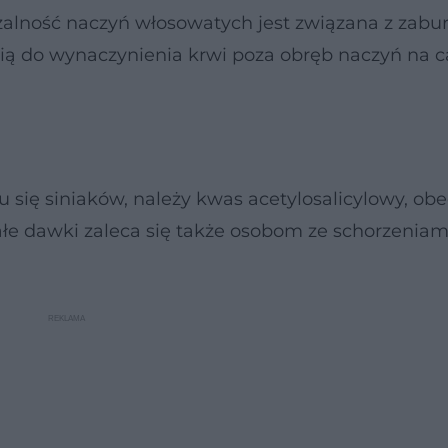
alność naczyń włosowatych jest związana z zabu
cią do wynaczynienia krwi poza obręb naczyń na 
u się siniaków, należy kwas acetylosalicylowy, ob
łe dawki zaleca się także osobom ze schorzeniam