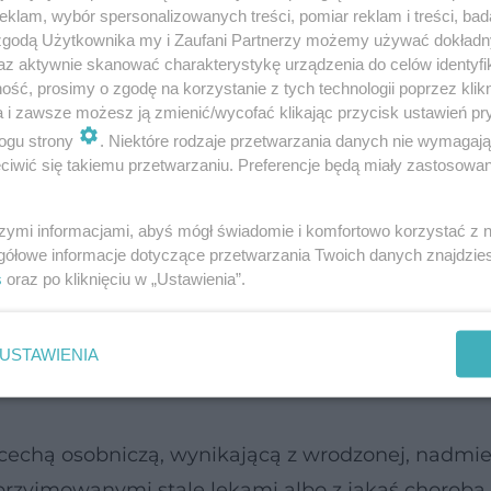
klam, wybór spersonalizowanych treści, pomiar reklam i treści, bad
 krwawienie, i łagodzi ból. Po 1-2 dniach zimne 
 zgodą Użytkownika my i Zaufani Partnerzy możemy używać dokład
yśpieszyć wchłanianie siniaka.
az aktywnie skanować charakterystykę urządzenia do celów identyfi
ść, prosimy o zgodę na korzystanie z tych technologii poprzez klikn
a i zawsze możesz ją zmienić/wycofać klikając przycisk ustawień pr
 z arniki lub
kasztanowca
. Bywają jednak sytuacj
ogu strony
. Niektóre rodzaje przetwarzania danych nie wymagaj
je ślad w postaci podskórnych
wybroczyn
.
iwić się takiemu przetwarzaniu. Preferencje będą miały zastosowanie
szymi informacjami, abyś mógł świadomie i komfortowo korzystać z
gółowe informacje dotyczące przetwarzania Twoich danych znajdzi
s
oraz po kliknięciu w „Ustawienia”.
USTAWIENIA
zas
miesiączki
, ponieważ naczynia krwionośne są 
cechą osobniczą, wynikającą z wrodzonej, nadmie
przyjmowanymi stale lekami albo z jakąś chorobą,