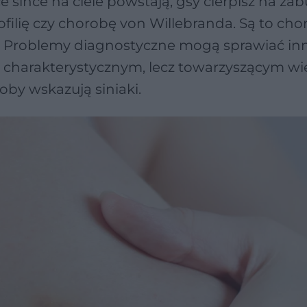
 sińce na ciele powstają, gsy cierpisz na za
ofilię czy chorobę von Willebranda. Są to cho
a. Problemy diagnostyczne mogą sprawiać in
m charakterystycznym, lecz towarzyszącym wi
by wskazują siniaki.