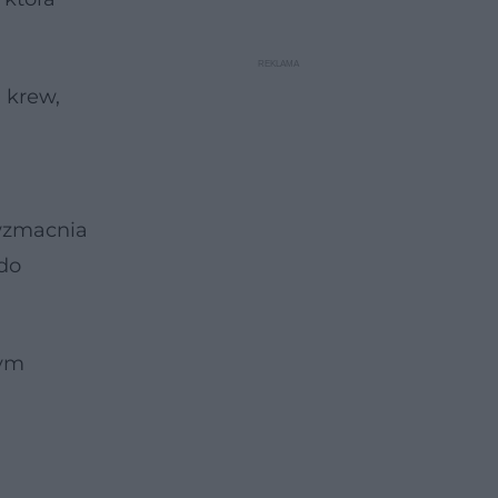
 krew,
 wzmacnia
 do
nym