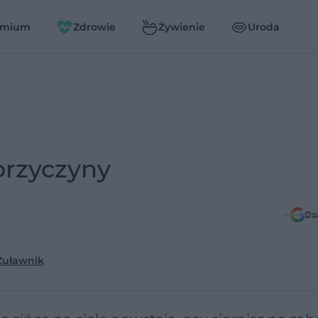
emium
Zdrowie
Żywienie
Uroda
przyczyny
Do
Żuławnik