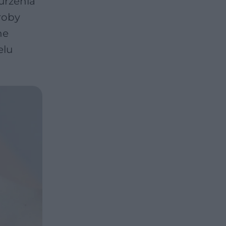
burzenia
roby
ne
elu