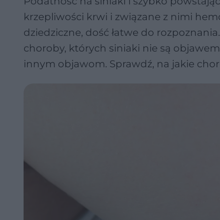
Podatność na siniaki i szybko powstające
krzepliwości krwi i związane z nimi hem
dziedziczne, dość łatwe do rozpoznani
choroby, których siniaki nie są objawe
innym objawom. Sprawdź, na jakie choro