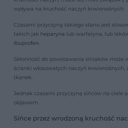
wpływa na kruchość naczyń krwionośnych.
Czasami przyczyną takiego stanu jest stos
takich jak
heparyna
lub warfaryna, lub lekó
ibuprofen
.
Skłonność do powstawania siniaków może w
ścianki włosowatych naczyń krwionośnych, a
tkanek.
Jednak czasami przyczyną sińców na ciele są
objawem.
Sińce przez wrodzoną kruchość na