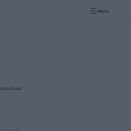
Menu
daj do Google