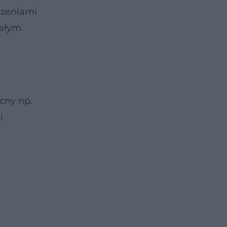
rzeniami
całym
ecny np.
i