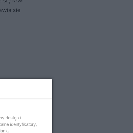
 się krwi
awia się
y dostęp i
lne identyfikatory,
iania