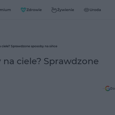
emium
Zdrowie
Żywienie
Uroda
a ciele? Sprawdzone sposoby na sińce
w na ciele? Sprawdzone
Do