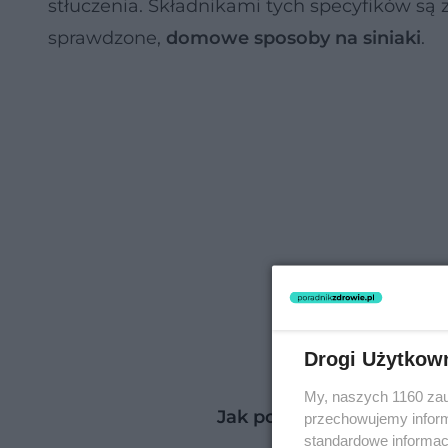
stłuczenia. Składnikami tych specyfików są
sprawdzone,
domowe sposoby na siniaki
.
Drogi Użytkow
My, naszych 1160 zau
Jak pozbyć się siniaków?
przechowujemy informa
standardowe informac