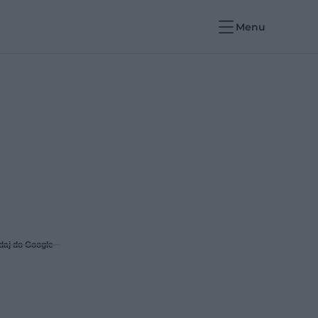
Menu
daj do Google