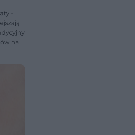
aty -
ejszają
adycyjny
ńców na