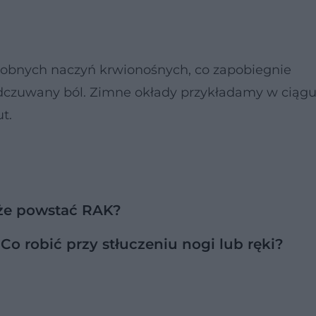
robnych naczyń krwionośnych, co zapobiegnie
 odczuwany ból. Zimne okłady przykładamy w ciąg
t.
oże powstać RAK?
 robić przy stłuczeniu nogi lub ręki?