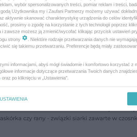
klam, wybór spersonalizowanych treści, pomiar reklam i treści, bad
 zgodą Użytkownika my i Zaufani Partnerzy możemy używać dokład
az aktywnie skanować charakterystykę urządzenia do celów identyfi
ść, prosimy o zgodę na korzystanie z tych technologii poprzez klikn
niaki
a i zawsze możesz ją zmienić/wycofać klikając przycisk ustawień pr
ogu strony
. Niektóre rodzaje przetwarzania danych nie wymagaj
iwić się takiemu przetwarzaniu. Preferencje będą miały zastosowanie
zimnej wody, a następnie nasącz nią gazę i przyłóż
szymi informacjami, abyś mógł świadomie i komfortowo korzystać z
gółowe informacje dotyczące przetwarzania Twoich danych znajdzi
s
oraz po kliknięciu w „Ustawienia”.
łyżkami oliwy z oliwek. Tak przygotowaną maść n
USTAWIENIA
na kilkanaście minut. WAŻNE! nie stosuj okładu, je
askórka czy rany - związki siarki zawarte w czos