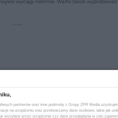
 zwykle wyciągi roślinne. Warto także wypróbować
niku,
fanych partnerów oraz inne podmioty z Grupy ZPR Media uzyskujem
cje na urządzeniu oraz przetwarzamy dane osobowe, takie jak unika
je wysyłane przez urządzenie czy dane przeglądania w celu zapewn