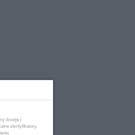
y dostęp i
lne identyfikatory,
iania