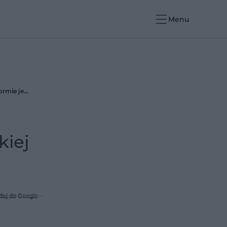
Menu
Ten babciny dodatek działa przeciwzakrzepowo i reguluje poziom cukru. Naukowcy wskazują, w jakiej formie jest najzdrowszy
kiej
daj do Google