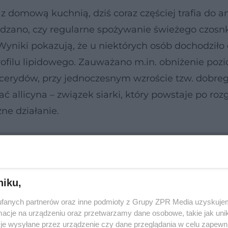
 z domową kuchnią, dziś coraz częściej trafia do an
dzano, czy regularne spożywanie świeżego czos
yniki pokazują, że u niektórych osób dochodziło
rofilu lipidowego. Zauważano m.in. obniżenie poz
glicerydów, przy jednoczesnym wzroście tzw. dobre
ć allicyna – związek siarki, który powstaje po roz
ne działanie.
niku,
fanych partnerów oraz inne podmioty z Grupy ZPR Media uzyskujem
cje na urządzeniu oraz przetwarzamy dane osobowe, takie jak unika
je wysyłane przez urządzenie czy dane przeglądania w celu zapewn