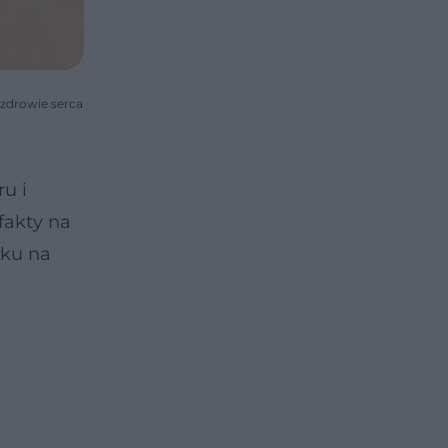
 zdrowie serca
u i
fakty na
nku na