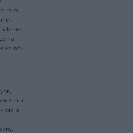
e
na raka
m.in.
 ochronę
zenia,
 kierunek
cyna,
zkodzeniu
roić, a
cyny,