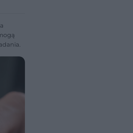
na
 mogą
adania.