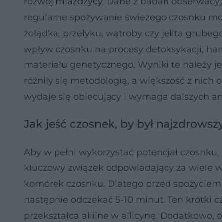
rozwój
miażdżycy
. Dane z badań obserwacyjn
regularne spożywanie świeżego czosnku mog
żołądka, przełyku, wątroby czy jelita grub
wpływ czosnku na procesy detoksykacji, 
materiału genetycznego. Wyniki te należy je
różniły się metodologią, a większość z nich 
wydaje się obiecujący i wymaga dalszych an
Jak jeść czosnek, by był najzdrows
Aby w pełni wykorzystać potencjał czosnku,
kluczowy związek odpowiadający za wiele w
komórek czosnku. Dlatego przed spożyciem z
następnie odczekać 5-10 minut. Ten krótki c
przekształca alliine w allicynę. Dodatkowo,