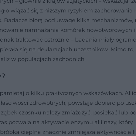
ych – głównie z krajów azjatyckich – wskazują, ż
ło wiązać się z niższym ryzykiem zachorowania 
ego. Badacze biorą pod uwagę kilka mechanizmów, 
hamowanie namnażania komórek nowotworowych i
dnak traktować ostrożnie – badania miały ogranic
opierała się na deklaracjach uczestników. Mimo to,
aliz w populacjach zachodnich.
zy?
 pamiętaj o kilku praktycznych wskazówkach. Alli
łaściwości zdrowotnych, powstaje dopiero po us
ąbek czosnku należy zmiażdżyć, posiekać lub pok
zas pozwala na aktywację enzymu alliinazy, który
 obróbka cieplna znacznie zmniejsza aktywność alli