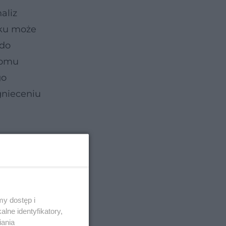
aliz
nku może
 do
iomu
go
gnieceniu
y dostęp i
lne identyfikatory,
iania