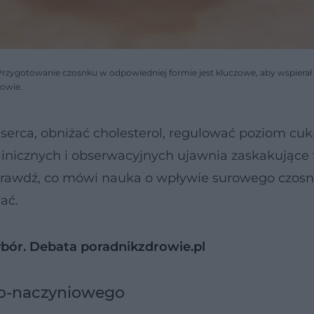
Przygotowanie czosnku w odpowiedniej formie jest kluczowe, aby wspierał
rowie.
erca, obniżać cholesterol, regulować poziom cukr
linicznych i obserwacyjnych ujawnia zaskakujące 
prawdź, co mówi nauka o wpływie surowego czos
ać.
ybór. Debata poradnikzdrowie.pl
wo-naczyniowego