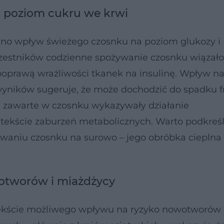
i poziom cukru we krwi
no wpływ świeżego czosnku na poziom glukozy i
czestników codzienne spożywanie czosnku wiązało 
poprawą wrażliwości tkanek na insulinę. Wpływ n
wyników sugeruje, że może dochodzić do spadku fr
i zawarte w czosnku wykazywały działanie
tekście zaburzeń metabolicznych. Warto podkreśli
waniu czosnku na surowo – jego obróbka ciepln
otworów i miażdżycy
ekście możliwego wpływu na ryzyko nowotworów 