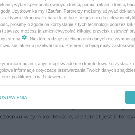
klam, wybór spersonalizowanych treści, pomiar reklam i treści, bad
 zgodą Użytkownika my i Zaufani Partnerzy możemy używać dokład
az aktywnie skanować charakterystykę urządzenia do celów identyfi
ść, prosimy o zgodę na korzystanie z tych technologii poprzez klikn
a i zawsze możesz ją zmienić/wycofać klikając przycisk ustawień pr
ogu strony
. Niektóre rodzaje przetwarzania danych nie wymagaj
akrzepowe?
iwić się takiemu przetwarzaniu. Preferencje będą miały zastosowanie
w literaturze naukowej jest możliwy wpływ świe
szymi informacjami, abyś mógł świadomie i komfortowo korzystać z
 Część danych sugeruje, że czosnek może zwiększ
gółowe informacje dotyczące przetwarzania Twoich danych znajdzi
s
oraz po kliknięciu w „Ustawienia”.
poprawiać zdolność organizmu do rozpuszczania s
ą dawkę świeżego czosnku – bez wpływu na funk
 związki zawarte w czosnku mogą hamować syntez
USTAWIENIA
 potrzebne są dalsze analizy. Obecnie nie ma jesz
 czosnku w tym kontekście, ale temat jest intens