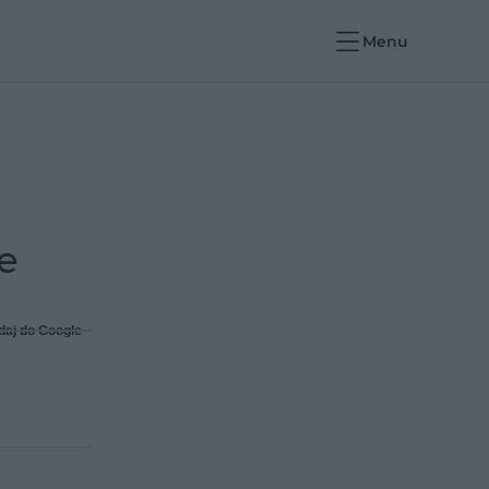
Menu
e
daj do Google