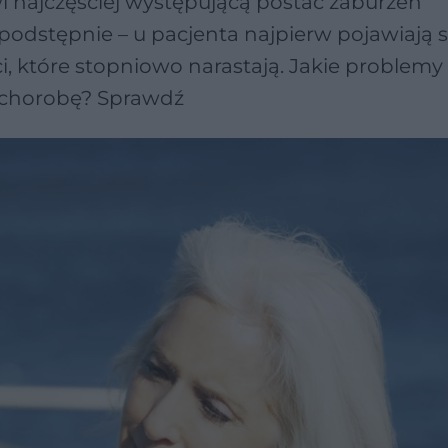
i najczęściej występującą postać zaburzeń
podstępnie – u pacjenta najpierw pojawiają s
i, które stopniowo narastają. Jakie problem
ę chorobę? Sprawdź