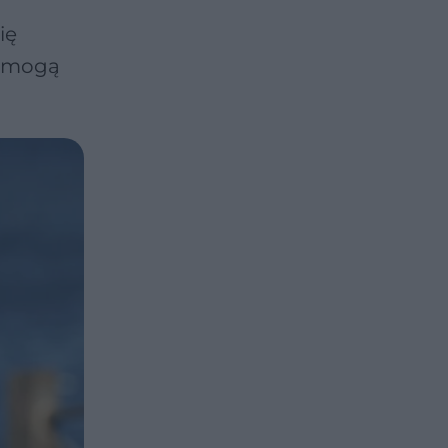
ię
y mogą