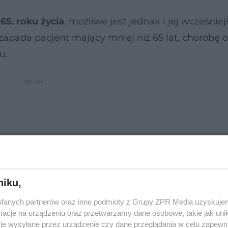
65. roku życia
, możliwe jest jednak i jej wcześniej
zapada pacjent mający mniej niż 65 lat, chorobę o
u.
niku,
fanych partnerów oraz inne podmioty z Grupy ZPR Media uzyskujem
cje na urządzeniu oraz przetwarzamy dane osobowe, takie jak unika
je wysyłane przez urządzenie czy dane przeglądania w celu zapewn