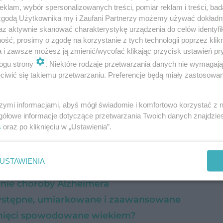
klam, wybór spersonalizowanych treści, pomiar reklam i treści, bad
tarsi, zdarza się jednak i tak, że choroba Alzheim
 zgodą Użytkownika my i Zaufani Partnerzy możemy używać dokład
ającej zaledwie 30 lat. Szczęśliwie ta postać ch
az aktywnie skanować charakterystykę urządzenia do celów identyfi
ść, prosimy o zgodę na korzystanie z tych technologii poprzez klikn
adków.
a i zawsze możesz ją zmienić/wycofać klikając przycisk ustawień pr
ogu strony
. Niektóre rodzaje przetwarzania danych nie wymagaj
ciej u kobiet.
Według statystyk europejskich, z 
iwić się takiemu przetwarzaniu. Preferencje będą miały zastosowanie
j lat. W Polsce według szacunków liczba osób cie
szymi informacjami, abyś mógł świadomie i komfortowo korzystać z
gółowe informacje dotyczące przetwarzania Twoich danych znajdzi
s
oraz po kliknięciu w „Ustawienia”.
USTAWIENIA
enie choroby Alzheimera
 wstępne, umiarkowane i zaawansowane
amięci spowodowane wiekiem?