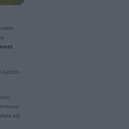
urzeń
te
nawet
 ludzie -
dnak
ajmował
ięła się