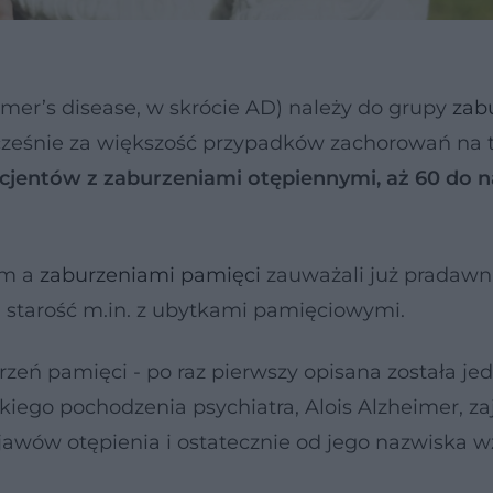
eimer’s disease, w skrócie AD) należy do grupy
zab
cześnie za większość przypadków zachorowań na 
cjentów z zaburzeniami otępiennymi, aż 60 do 
em a
zaburzeniami pamięci
zauważali już pradawni
m starość m.in. z ubytkami pamięciowymi.
zeń pamięci - po raz pierwszy opisana została je
kiego pochodzenia psychiatra, Alois Alzheimer, z
jawów otępienia i ostatecznie od jego nazwiska wz