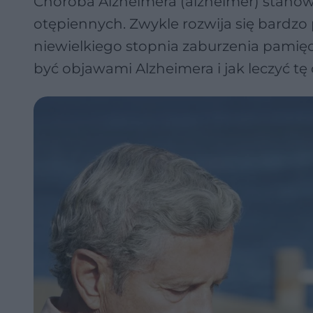
Choroba Alzheimera (alzheimer) stanow
otępiennych. Zwykle rozwija się bardzo 
niewielkiego stopnia zaburzenia pamięc
być objawami Alzheimera i jak leczyć t