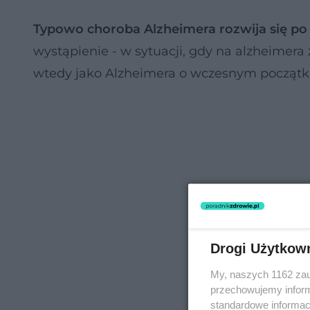
Typowo choroba Alzheimera rozwija się po 
wystąpienie - w sytuacji, gdy na alzheimera 
wtedy jako Alzheimera o wczesnym początk
Drogi Użytkow
My, naszych 1162 zau
przechowujemy informa
standardowe informac