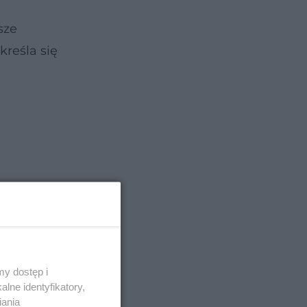
sze
kreśla się
y dostęp i
lne identyfikatory,
iania