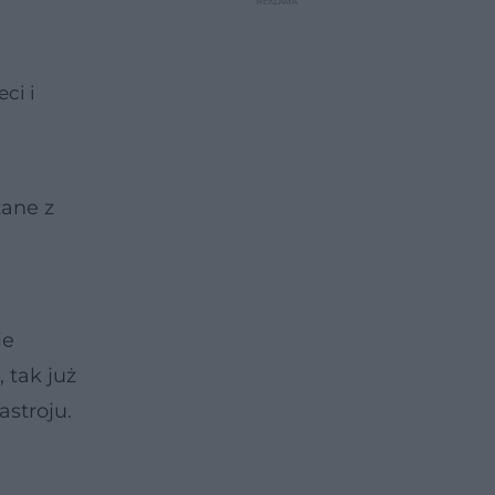
ci i
zane z
ie
 tak już
astroju.