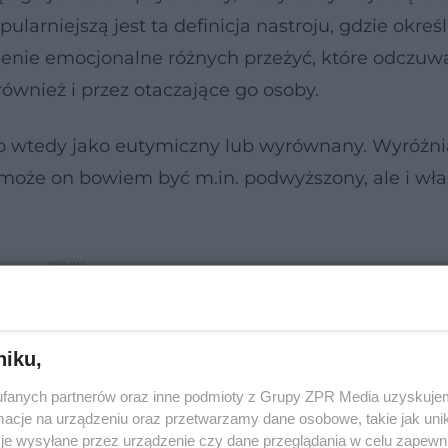
larniejszą jest ta definicja nastroju, gdzie określ
ienie emocjonalne różnych przeżyć, które odczuw
ównież i przez otaczające go osoby.
go wtedy jako eutymiczny lub wyrównany. Wyróżni
- może on bowiem być m.in. podwyższony, ale i wła
niku,
fanych partnerów oraz inne podmioty z Grupy ZPR Media uzyskujem
cje na urządzeniu oraz przetwarzamy dane osobowe, takie jak unika
je wysyłane przez urządzenie czy dane przeglądania w celu zapewn