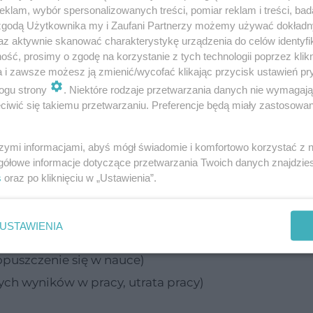
klam, wybór spersonalizowanych treści, pomiar reklam i treści, bad
 zgodą Użytkownika my i Zaufani Partnerzy możemy używać dokład
az aktywnie skanować charakterystykę urządzenia do celów identyfi
ść, prosimy o zgodę na korzystanie z tych technologii poprzez klikn
a i zawsze możesz ją zmienić/wycofać klikając przycisk ustawień pr
ogu strony
. Niektóre rodzaje przetwarzania danych nie wymagaj
iwić się takiemu przetwarzaniu. Preferencje będą miały zastosowanie
ępie, obniżenie nastroju nie jest jakimś rzadkim
szymi informacjami, abyś mógł świadomie i komfortowo korzystać z
dobniej każdy człowiek w swoim życiu doświadcza
gółowe informacje dotyczące przetwarzania Twoich danych znajdzi
k z tego powodu, że przyczyny obniżonego nastroju 
s
oraz po kliknięciu w „Ustawienia”.
 mogą każdego z nas - jako ich przykłady można p
USTAWIENIA
 kłótnie z nim czy przyłapanie go na zdradzie lub roz
puszczenie się w nauce)
ych wyników w pracy, utrata pracy)