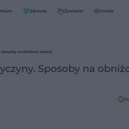
emium
Zdrowie
Żywienie
Uroda
. Sposoby na obniżony nastrój
zyczyny. Sposoby na obniż
Do