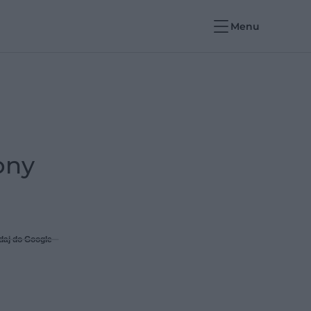
Menu
ony
daj do Google