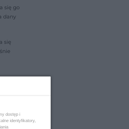
a się go
a dany
a się
śnie
y dostęp i
lne identyfikatory,
iania