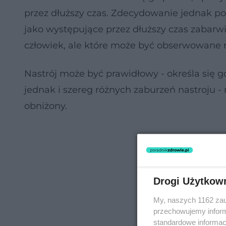
przez dłuższy czas. Zdecydowanie jednak popu
jako występujące przez dłuższy czas zabarw
człowiek, ale które może być obserwowane r
Nastrój może być prawidłowy - określa się 
jednak i szereg różnych zaburzeń nastroju 
obniżony.
Drogi Użytkow
My, naszych 1162 zau
przechowujemy informa
standardowe informac