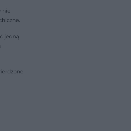
 nie
chiczne.
yć jedną
u
wierdzone