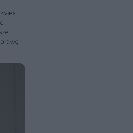
owiek.
je
sze
poprawę