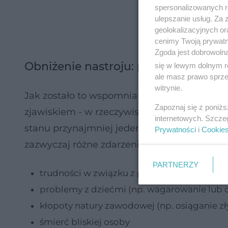
spersonalizowanych re
ulepszanie usług. Za
geolokalizacyjnych or
cenimy Twoją prywatno
Zgoda jest dobrowoln
Obniżenie nastroju: przyczyny
się w lewym dolnym r
ale masz prawo sprzec
witrynie.
Jak zostało to wspomniane już na samym wst
Zapoznaj się z poniż
zjawiskiem - w rzeczywistości najprawdopo
internetowych. Szcze
stanu przynajmniej jeden raz. Dzieje się ta
Prywatności
i
Cookie
zazwyczaj różne zdarzenia, którego spotkać
PARTNERZY
trudności w związku z partnerem (np. częste
problemy z dziećmi (np. wagarowanie lub o
kłopoty natury zawodowej (np. osiąganie zł
śmierć bliskiej osoby