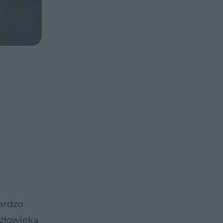
ardzo
człowieka