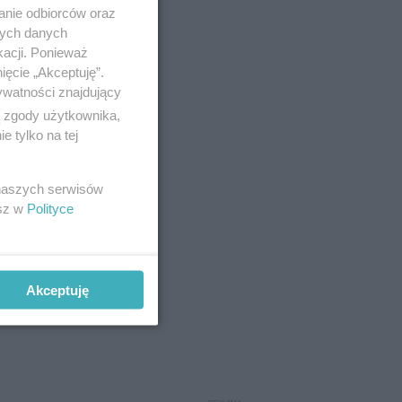
anie odbiorców oraz
nych danych
kacji. Ponieważ
ięcie „Akceptuję”.
ywatności znajdujący
ą zgody użytkownika,
 tylko na tej
 naszych serwisów
 tego
esz w
Polityce
to
odać:
Akceptuję
stanie)