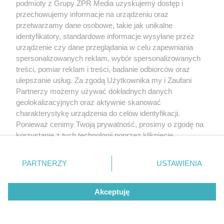
Co sprawia, że niektórzy są
podmioty z Grupy ZPR Media uzyskujemy dostęp i
przechowujemy informacje na urządzeniu oraz
świadomi swej wartości?
przetwarzamy dane osobowe, takie jak unikalne
Na to, jak ukształtowane jest poczucie wartości w
identyfikatory, standardowe informacje wysyłane przez
urządzenie czy dane przeglądania w celu zapewniania
dużej mierze wpływa dzieciństwo i okres
spersonalizowanych reklam, wybór spersonalizowanych
dorastania. Wtedy właśnie buduje się kapitał, z
treści, pomiar reklam i treści, badanie odbiorców oraz
którym jako dorośli ruszamy w świat. Przekonania
ulepszanie usług. Za zgodą Użytkownika my i Zaufani
Partnerzy możemy używać dokładnych danych
na nasz temat, komunikaty, które dostajemy od
geolokalizacyjnych oraz aktywnie skanować
świata zewnętrznego tworzą pewnego rodzaju
charakterystykę urządzenia do celów identyfikacji.
filtr, przez który widzimy siebie i otaczającą nas
Ponieważ cenimy Twoją prywatność, prosimy o zgodę na
rzeczywistość. Nie da się oczywiście
korzystanie z tych technologii poprzez kliknięcie
„Akceptuję”. Zgoda jest dobrowolna i zawsze możesz ją
bagatelizować roli, jaką pełni zbudowana w tym
zmienić/wycofać klikając przycisk ustawień prywatności
okresie samoocena, jednakże należy pamiętać, że
PARTNERZY
USTAWIENIA
znajdujący się w lewym dolnym rogu strony
. Niektóre
zawsze można nad nią popracować. Warto
rodzaje przetwarzania danych nie wymagają zgody
pomyśleć nad tym, czy wybory jakich
Akceptuję
użytkownika, ale masz prawo sprzeciwić się takiemu
przetwarzaniu. Preferencje będą miały zastosowanie tylko
dokonujemy w dorosłym życiu oparte są na
na tej witrynie.
adekwatnej ocenie naszych możliwości i