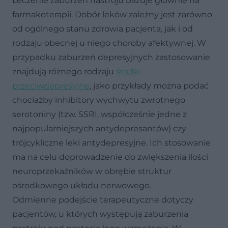
Leczenie zaburzeń nastroju bazuje głównie na
farmakoterapii. Dobór leków zależny jest zarówno
od ogólnego stanu zdrowia pacjenta, jak i od
rodzaju obecnej u niego choroby afektywnej. W
przypadku zaburzeń depresyjnych zastosowanie
znajdują różnego rodzaju
środki
przeciwdepresyjne
, jako przykłady można podać
chociażby inhibitory wychwytu zwrotnego
serotoniny (tzw. SSRI, współcześnie jedne z
najpopularniejszych antydepresantów) czy
trójcykliczne leki antydepresyjne. Ich stosowanie
ma na celu doprowadzenie do zwiększenia ilości
neuroprzekaźników w obrębie struktur
ośrodkowego układu nerwowego.
Odmienne podejście terapeutyczne dotyczy
pacjentów, u których występują zaburzenia