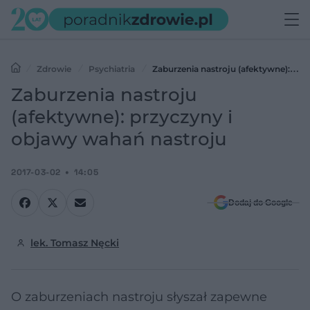
Zdrowie
Psychiatria
Zaburzenia nastroju (afektywne):
przyczyny i objawy wahań nastroju
Zaburzenia nastroju
(afektywne): przyczyny i
objawy wahań nastroju
2017-03-02
14:05
Dodaj do Google
lek. Tomasz Nęcki
O zaburzeniach nastroju słyszał zapewne