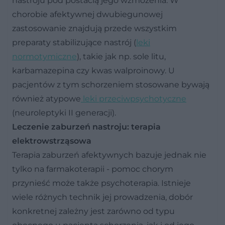
nastroju pod postacią jego wzmożenia. W
chorobie afektywnej dwubiegunowej
zastosowanie znajdują przede wszystkim
preparaty stabilizujące nastrój (
leki
normotymiczne
), takie jak np. sole litu,
karbamazepina czy kwas walproinowy. U
pacjentów z tym schorzeniem stosowane bywają
również atypowe
leki przeciwpsychotyczne
(neuroleptyki II generacji).
Leczenie zaburzeń nastroju: terapia
elektrowstrząsowa
Terapia zaburzeń afektywnych bazuje jednak nie
tylko na farmakoterapii - pomoc chorym
przynieść może także psychoterapia. Istnieje
wiele różnych technik jej prowadzenia, dobór
konkretnej zależny jest zarówno od typu