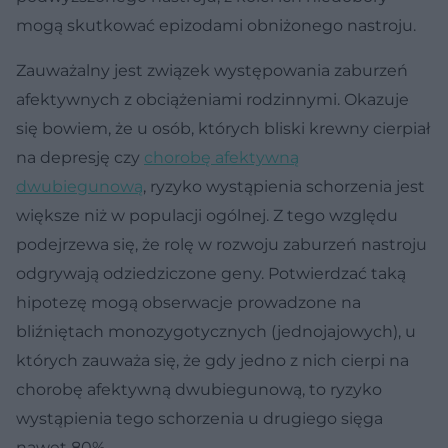
mogą skutkować epizodami obniżonego nastroju.
Zauważalny jest związek występowania zaburzeń
afektywnych z obciążeniami rodzinnymi. Okazuje
się bowiem, że u osób, których bliski krewny cierpiał
na depresję czy
chorobę afektywną
dwubiegunową
, ryzyko wystąpienia schorzenia jest
większe niż w populacji ogólnej. Z tego względu
podejrzewa się, że rolę w rozwoju zaburzeń nastroju
odgrywają odziedziczone geny. Potwierdzać taką
hipotezę mogą obserwacje prowadzone na
bliźniętach monozygotycznych (jednojajowych), u
których zauważa się, że gdy jedno z nich cierpi na
chorobę afektywną dwubiegunową, to ryzyko
wystąpienia tego schorzenia u drugiego sięga
nawet 80%.