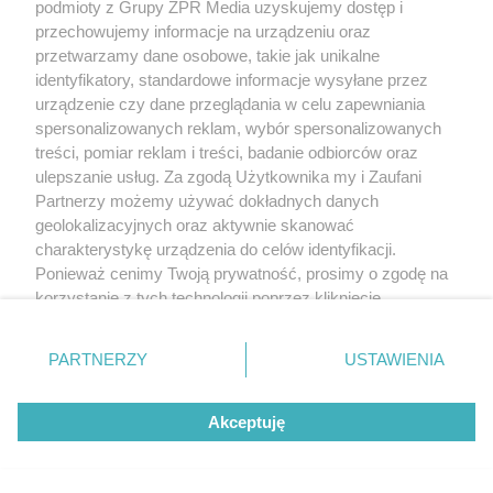
podmioty z Grupy ZPR Media uzyskujemy dostęp i
przechowujemy informacje na urządzeniu oraz
przetwarzamy dane osobowe, takie jak unikalne
identyfikatory, standardowe informacje wysyłane przez
urządzenie czy dane przeglądania w celu zapewniania
O autorze
spersonalizowanych reklam, wybór spersonalizowanych
treści, pomiar reklam i treści, badanie odbiorców oraz
ulepszanie usług. Za zgodą Użytkownika my i Zaufani
Lek. Tomasz Nęcki
Partnerzy możemy używać dokładnych danych
geolokalizacyjnych oraz aktywnie skanować
Absolwent kierunku lekarskiego na Uniwersytecie
charakterystykę urządzenia do celów identyfikacji.
Medycznym w Poznaniu. Wielbiciel polskiego morza
Ponieważ cenimy Twoją prywatność, prosimy o zgodę na
(najchętniej przechadzający się jego brzegiem ze
korzystanie z tych technologii poprzez kliknięcie
słuchawkami w uszach), kotów oraz książek. W pracy z
„Akceptuję”. Zgoda jest dobrowolna i zawsze możesz ją
pacjentami skupiający się na tym, aby przede wszystkim
zmienić/wycofać klikając przycisk ustawień prywatności
zawsze ich wysłuchać i poświęcić im tyle czasu, ile
PARTNERZY
USTAWIENIA
potrzebują.
znajdujący się w lewym dolnym rogu strony
. Niektóre
rodzaje przetwarzania danych nie wymagają zgody
Czytaj więcej artykułów tego autora
Akceptuję
użytkownika, ale masz prawo sprzeciwić się takiemu
przetwarzaniu. Preferencje będą miały zastosowanie tylko
na tej witrynie.