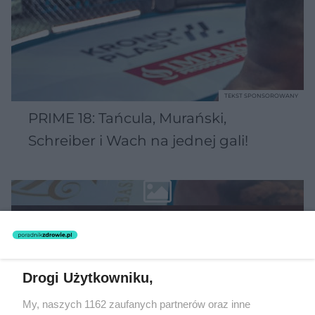
TEKST SPONSOROWANY
PRIME 18: Tańcula, Murański,
Schreiber i Wach na jednej gali!
Drogi Użytkowniku,
My, naszych 1162 zaufanych partnerów oraz inne