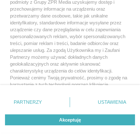
podmioty z Grupy ZPR Media uzyskujemy dostęp i
przechowujemy informacje na urządzeniu oraz
przetwarzamy dane osobowe, takie jak unikalne
identyfikatory, standardowe informacje wysyłane przez
urządzenie czy dane przeglądania w celu zapewniania
MUZYKA
spersonalizowanych reklam, wybór spersonalizowanych
treści, pomiar reklam i treści, badanie odbiorców oraz
"ESKA Hity na Czasie" – playlista,
ulepszanie usług. Za zgodą Użytkownika my i Zaufani
Partnerzy możemy używać dokładnych danych
która rozkręci każdą chwilę
geolokalizacyjnych oraz aktywnie skanować
charakterystykę urządzenia do celów identyfikacji.
Ponieważ cenimy Twoją prywatność, prosimy o zgodę na
korzystanie z tych technologii poprzez kliknięcie
„Akceptuję”. Zgoda jest dobrowolna i zawsze możesz ją
5
zmienić/wycofać klikając przycisk ustawień prywatności
PARTNERZY
USTAWIENIA
znajdujący się w lewym dolnym rogu strony
. Niektóre
rodzaje przetwarzania danych nie wymagają zgody
Akceptuję
użytkownika, ale masz prawo sprzeciwić się takiemu
przetwarzaniu. Preferencje będą miały zastosowanie tylko
na tej witrynie.