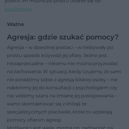
polecić im można po prostu udanie się do
psychologa
.
Ważne
Agresja: gdzie szukać pomocy?
Agresja – w dowolnej postaci – w niebywały po
prostu sposób krzywdzi jej ofiary. Jedno jest
niezaprzeczalne – nikomu nie można przyzwalać
na zachowania. W sytuacji, kiedy czujemy, że sami
nie poradzimy sobie z agresją bliskiej osoby – nie
nakłonimy jej do konsultacji z psychologiem czy
nie widzimy szans na zmianę jej postępowania –
warto skontaktować się z którąś ze
specjalistycznych placówek, które to udzielają
pomocy ofiarom agresji.
Możliwości jest wiele, można np. zadzwonić na