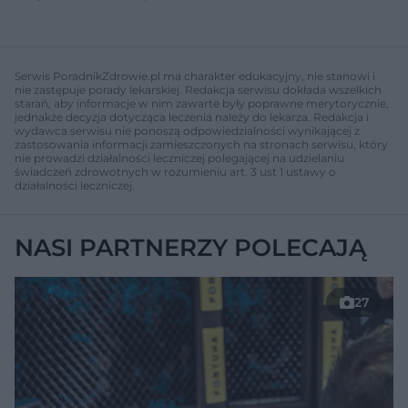
Serwis PoradnikZdrowie.pl ma charakter edukacyjny, nie stanowi i
nie zastępuje porady lekarskiej. Redakcja serwisu dokłada wszelkich
starań, aby informacje w nim zawarte były poprawne merytorycznie,
jednakże decyzja dotycząca leczenia należy do lekarza. Redakcja i
wydawca serwisu nie ponoszą odpowiedzialności wynikającej z
zastosowania informacji zamieszczonych na stronach serwisu, który
nie prowadzi działalności leczniczej polegającej na udzielaniu
świadczeń zdrowotnych w rozumieniu art. 3 ust 1 ustawy o
działalności leczniczej.
NASI PARTNERZY POLECAJĄ
27