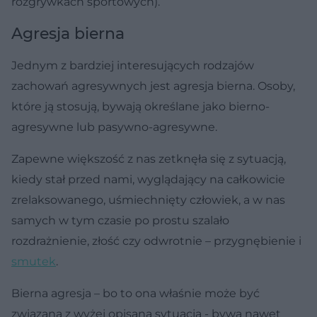
rozgrywkach sportowych).
Agresja bierna
Jednym z bardziej interesujących rodzajów
zachowań agresywnych jest agresja bierna. Osoby,
które ją stosują, bywają określane jako bierno-
agresywne lub pasywno-agresywne.
Zapewne większość z nas zetknęła się z sytuacją,
kiedy stał przed nami, wyglądający na całkowicie
zrelaksowanego, uśmiechnięty człowiek, a w nas
samych w tym czasie po prostu szalało
rozdrażnienie, złość czy odwrotnie – przygnębienie i
smutek
.
Bierna agresja – bo to ona właśnie może być
związana z wyżej opisaną sytuacją - bywa nawet