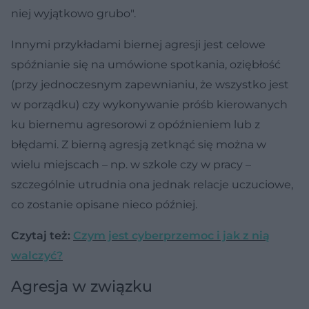
niej wyjątkowo grubo".
Innymi przykładami biernej agresji jest celowe
spóźnianie się na umówione spotkania, oziębłość
(przy jednoczesnym zapewnianiu, że wszystko jest
w porządku) czy wykonywanie próśb kierowanych
ku biernemu agresorowi z opóźnieniem lub z
błędami. Z bierną agresją zetknąć się można w
wielu miejscach – np. w szkole czy w pracy –
szczególnie utrudnia ona jednak relacje uczuciowe,
co zostanie opisane nieco później.
Czytaj też:
Czym jest cyberprzemoc i jak z nią
walczyć?
Agresja w związku