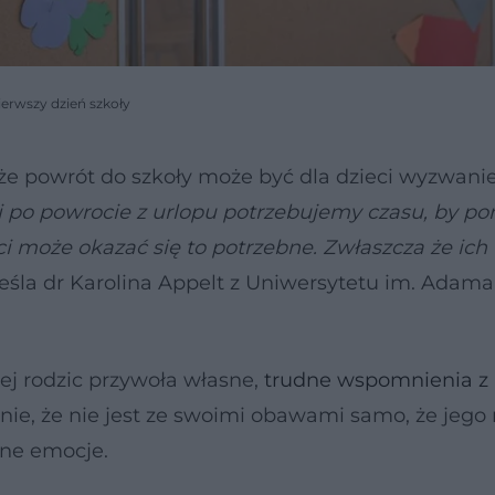
ierwszy dzień szkoły
że powrót do szkoły może być dla dzieci wyzwani
li po powrocie z urlopu potrzebujemy czasu, by p
ci może okazać się to potrzebne. Zwłaszcza że ich
eśla dr Karolina Appelt z Uniwersytetu im. Adama
j rodzic przywoła własne,
trudne wspomnienia z
enie, że nie jest ze swoimi obawami samo, że jeg
wne emocje.