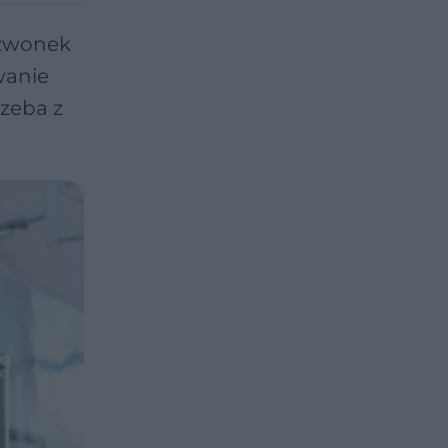
dzwonek
wanie
rzeba z