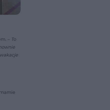
em. –
To
onownie
 wakacje
o mamie