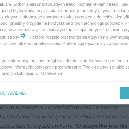
rczyk z Uniwersytetu Jagiellońskiego w Krakowie
klam, wybór spersonalizowanych treści, pomiar reklam i treści, bad
 zgodą Użytkownika my i Zaufani Partnerzy możemy używać dokład
ym, aby
spróbować jak najbardziej oswoić dzieck
az aktywnie skanować charakterystykę urządzenia do celów identyfi
ść, prosimy o zgodę na korzystanie z tych technologii poprzez klikn
a i zawsze możesz ją zmienić/wycofać klikając przycisk ustawień pr
ogu strony
. Niektóre rodzaje przetwarzania danych nie wymagaj
kolu, tak aby dziecko miało możliwość zbudowania
iwić się takiemu przetwarzaniu. Preferencje będą miały zastosowanie
, do której idzie; aby ta przestrzeń, w której dzie
a
– zaznaczyła.
szymi informacjami, abyś mógł świadomie i komfortowo korzystać z
gółowe informacje dotyczące przetwarzania Twoich danych znajdzi
i nie będziemy o pewnych rzeczach mówić, to one 
s
oraz po kliknięciu w „Ustawienia”.
nie rozmawiamy z dziećmi, i tak w nich rośnie
– pow
USTAWIENIA
ole lub przedszkolu opowiadamy jako o krainie
A przedszkole tą krainą nie jest, chociaż czasem n
 trzeba dzielić się zabawkami,
to wszystko jest dla