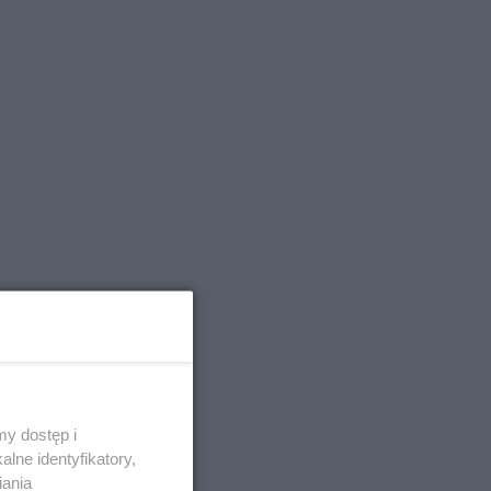
y dostęp i
lne identyfikatory,
iania