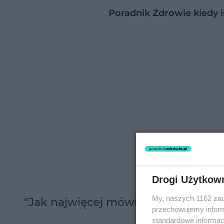
Poradnik Zdrowie kiedy 
Drogi Użytkow
My, naszych 1162 zau
"Jak najwięcej mówić o szkole i prz
przechowujemy informa
standardowe informac