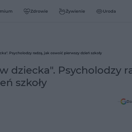
emium
Zdrowie
Żywienie
Uroda
cka". Psycholodzy radzą, jak oswoić pierwszy dzień szkoły
w dziecka". Psycholodzy r
ień szkoły
Do