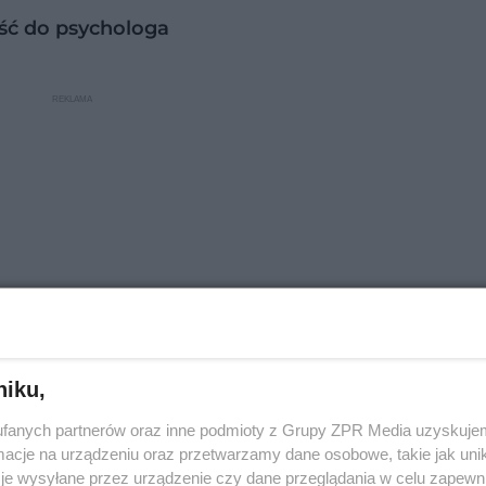
iść do psychologa
niku,
fanych partnerów oraz inne podmioty z Grupy ZPR Media uzyskujem
edszkolu"
cje na urządzeniu oraz przetwarzamy dane osobowe, takie jak unika
je wysyłane przez urządzenie czy dane przeglądania w celu zapewn