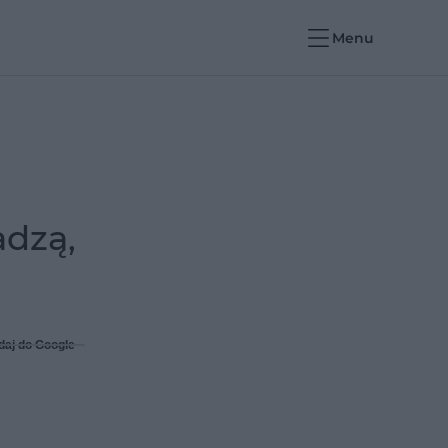
Menu
adzą,
daj do Google