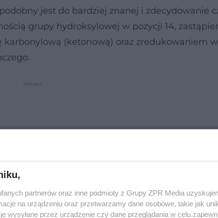
e podobny jest do bardziej znanej i zdecydowanie c
ecnością grupy hydroksylowej w pozycji 14, zastąpi
pę karbonylową (ketonową) oraz zredukowaniem w
nczego.
niku,
fanych partnerów oraz inne podmioty z Grupy ZPR Media uzyskujem
cje na urządzeniu oraz przetwarzamy dane osobowe, takie jak unika
je wysyłane przez urządzenie czy dane przeglądania w celu zapewn