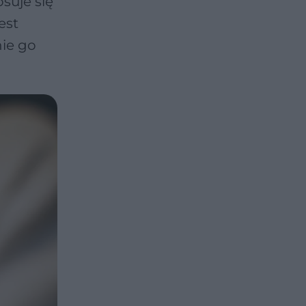
suje się
est
ie go