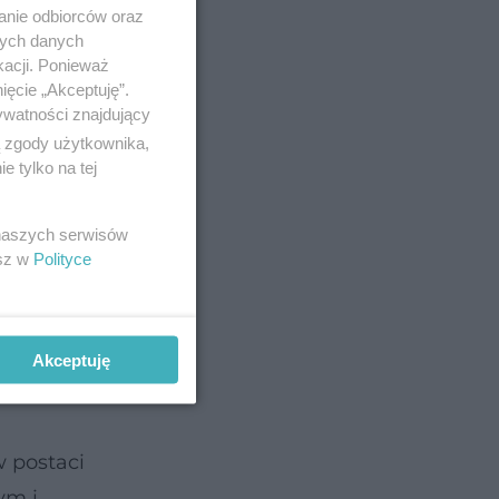
anie odbiorców oraz
nych danych
kacji. Ponieważ
ięcie „Akceptuję”.
ywatności znajdujący
ą zgody użytkownika,
 tylko na tej
niu od
 naszych serwisów
esz w
Polityce
Akceptuję
 postaci
ym i