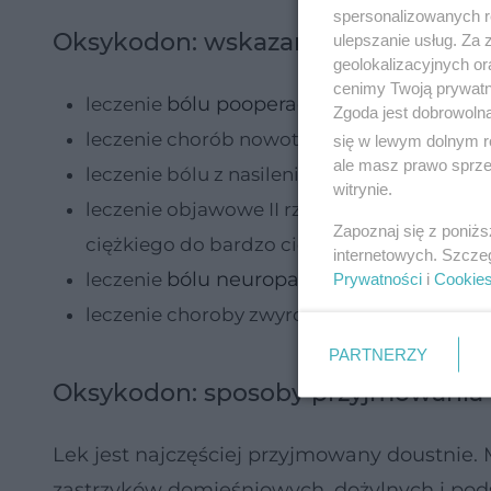
spersonalizowanych re
Oksykodon: wskazania do stosowan
ulepszanie usług. Za
geolokalizacyjnych or
cenimy Twoją prywatno
bólu pooperacyjnego
leczenie
Zgoda jest dobrowoln
leczenie chorób nowotworowych, szczegól
się w lewym dolnym r
ale masz prawo sprzec
leczenie bólu z nasileniem od umiarkowa
witrynie.
leczenie objawowe II rzutu u pacjentów z 
Zapoznaj się z poniż
ciężkiego do bardzo ciężkiego
internetowych. Szcze
bólu neuropatycznego
leczenie
i bólu ni
Prywatności
i
Cookie
leczenie choroby zwyrodnieniowej stawów
PARTNERZY
Oksykodon: sposoby przyjmowania
Lek jest najczęściej przyjmowany doustnie
zastrzyków domięśniowych, dożylnych i pod