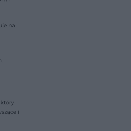
uje na
n.
 który
yszące i