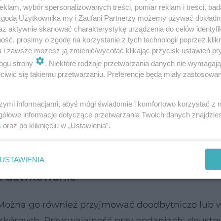
klam, wybór spersonalizowanych treści, pomiar reklam i treści, bad
ia
 zgodą Użytkownika my i Zaufani Partnerzy możemy używać dokład
az aktywnie skanować charakterystykę urządzenia do celów identyfi
ść, prosimy o zgodę na korzystanie z tych technologii poprzez klikn
a i zawsze możesz ją zmienić/wycofać klikając przycisk ustawień pr
leczeniu paliatywnym
nie w
ogu strony
. Niektóre rodzaje przetwarzania danych nie wymagaj
iwić się takiemu przetwarzaniu. Preferencje będą miały zastosowanie
nego do dużego
zespołem niespokojnych nóg
idiopatycznym
o nasile
szymi informacjami, abyś mógł świadomie i komfortowo korzystać z
gółowe informacje dotyczące przetwarzania Twoich danych znajdzi
edokrwiennego
s
oraz po kliknięciu w „Ustawienia”.
 biodrowych
USTAWIENIA
 i dawkowanie
. Można go również przyjmować doodbytniczo lub w
skórnych. Przyswajalność przy podaniach: doustn