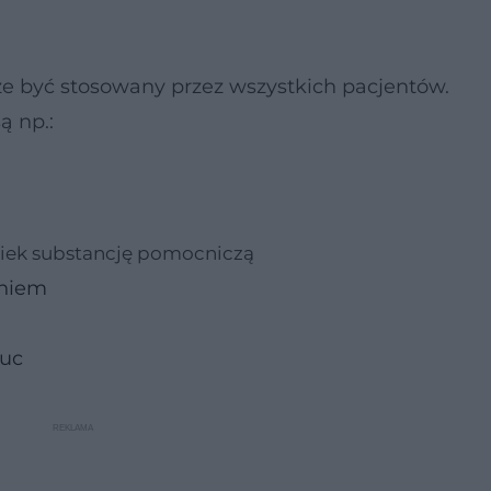
oże być stosowany przez wszystkich pacjentów.
ą np.:
wiek substancję pomocniczą
eniem
łuc