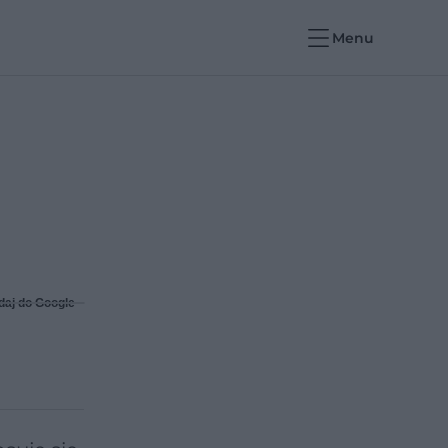
Menu
daj do Google