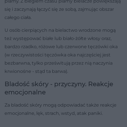
plamy. Z biegiem czasu plamy bielacze powiększają
się i zaczynają łączyć się ze sobą, zajmując obszar
całego ciała.
U osób cierpiących na bielactwo wrodzone mogą
też występować białe lub biało-żółte włosy oraz,
bardzo rzadko, różowe lub czerwone tęczówki oka
(w rzeczywistości tęczówka oka najczęściej jest
bezbarwna, tylko prześwitują przez nią naczynia
krwionośne - stąd ta barwa).
Bladość skóry - przyczyny. Reakcje
emocjonalne
Za bladość skóry mogą odpowiadać także reakcje
emocjonalne, lęk, strach, wstyd, atak paniki.