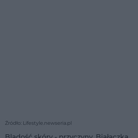
Źródło: Lifestyle.newseria.pl
Bladość skóry - przyczyny. Białaczka