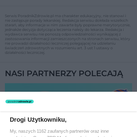
Serwis PoradnikZdrowie.pl ma charakter edukacyjny, nie stanowi i
nie zastępuje porady lekarskiej. Redakcja serwisu dokłada wszelkich
starań, aby informacje w nim zawarte były poprawne merytorycznie,
jednakże decyzja dotycząca leczenia należy do lekarza. Redakcja i
wydawca serwisu nie ponoszą odpowiedzialności wynikającej z
zastosowania informacji zamieszczonych na stronach serwisu, który
nie prowadzi działalności leczniczej polegającej na udzielaniu
świadczeń zdrowotnych w rozumieniu art. 3 ust 1 ustawy o
działalności leczniczej.
NASI PARTNERZY POLECAJĄ
Drogi Użytkowniku,
My, naszych 1162 zaufanych partnerów oraz inne