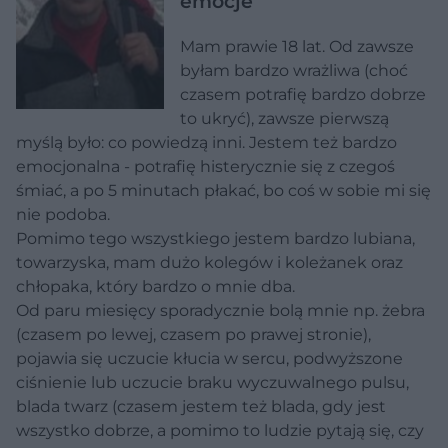
emocje
Mam prawie 18 lat. Od zawsze
byłam bardzo wrażliwa (choć
czasem potrafię bardzo dobrze
to ukryć), zawsze pierwszą
myślą było: co powiedzą inni. Jestem też bardzo
emocjonalna - potrafię histerycznie się z czegoś
śmiać, a po 5 minutach płakać, bo coś w sobie mi się
nie podoba.
Pomimo tego wszystkiego jestem bardzo lubiana,
towarzyska, mam dużo kolegów i koleżanek oraz
chłopaka, który bardzo o mnie dba.
Od paru miesięcy sporadycznie bolą mnie np. żebra
(czasem po lewej, czasem po prawej stronie),
pojawia się uczucie kłucia w sercu, podwyższone
ciśnienie lub uczucie braku wyczuwalnego pulsu,
blada twarz (czasem jestem też blada, gdy jest
wszystko dobrze, a pomimo to ludzie pytają się, czy