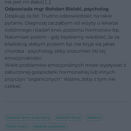
nie jest mi słabo) [...]
Odpowiada mgr Bohdan Bielski, psycholog
:
Dziękuję za list. Trudno odpowiedzieć na takie
pytanie. Diagnozę zacząłbym od wizyty u lekarza
rodzinnego i badań krwi, poziomu hormonów itp.
Natomiast potem - gdy będziemy wiedzieć, że za
bladością, słabym pulsem itp. nie kryje się jakaś
choroba - psycholog, żeby zrozumieć tło tej
emocjonalności.
Wiele problemów emocjonalnych może wypływać z
zaburzonej gospodarki hormonalnej lub innych
przyczyn "organicznych". Ważne, żeby z tym nie
czekać.
bladość skóry przyczyny
bladość skóry
bladość
blada twarz
bladość spojówek