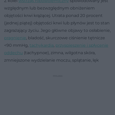
Z kolei
wstrząs hipowolemiczny
spowodowany jest
względnym lub bezwzględnym obniżeniem
objętości krwi krążącej. Utrata ponad 20 procent
(jednej piątej) objętości krwi lub płynów jest to stan
zagrażający życiu. Jego główne objawy to osłabienie,
pragnienie
, bladość, skurczowe ciśnienie tętnicze
<90 mmHg,
tachykardia
,
przyspieszenie i spłycenie
oddechu
(tachypnoe), zimna, wilgotna skóra,
zmniejszone wydzielanie moczu, splątanie, lęk