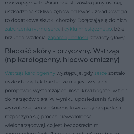
moczopędnych. Poraniona śluzówka jamy ustnej,
uszkodzone szkliwo zębów od kwasu żołądkowego
to dodatkowe skutki choroby. Dołączają się do nich
zaburzenia rytmu serca
i
cyklu miesięcznego
, bóle
brzucha, wzdęcia,
zaparcia
,
mdłości
, zawroty głowy.
Bladość skóry - przyczyny. Wstrząs
(np kardiogenny, hipowolemiczny)
Wstrząs kardiogenny
występuje, gdy
serce
zostało
uszkodzone tak bardzo, że nie jest w stanie
pompować wystarczającej ilości krwi bogatej w tlen
do narządów ciała. W wyniku upośledzenia funkcji
wyrzutowej serca ciśnienie krwi zaczyna spadać i
rozpoczyna się proces niewydolności
wielonarządowej, co jest bezpośrednim
zagrożeniem życia. Jednym z objawów wstrząsu