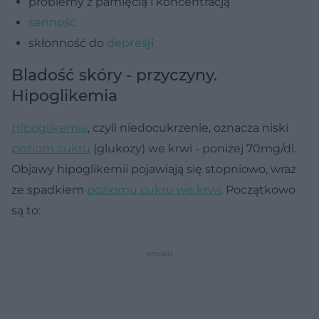
problemy z pamięcią i koncentracją
senność
skłonność do
depresji
Bladość skóry - przyczyny.
Hipoglikemia
Hipoglikemia
, czyli niedocukrzenie, oznacza niski
poziom cukru
(glukozy) we krwi - poniżej 70mg/dl.
Objawy hipoglikemii pojawiają się stopniowo, wraz
ze spadkiem
poziomu cukru we krwi
. Początkowo
są to: