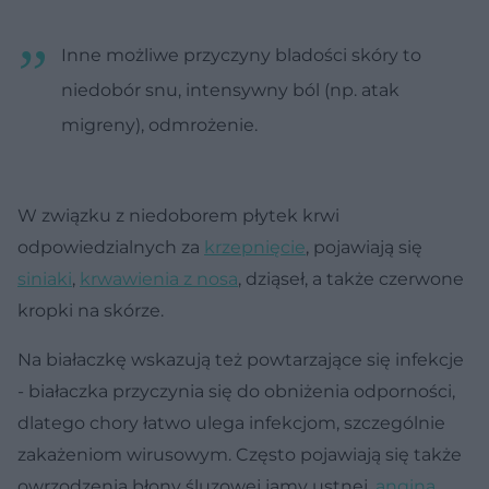
Inne możliwe przyczyny bladości skóry to
niedobór snu, intensywny ból (np. atak
migreny), odmrożenie.
W związku z niedoborem płytek krwi
odpowiedzialnych za
krzepnięcie
, pojawiają się
siniaki
,
krwawienia z nosa
, dziąseł, a także czerwone
kropki na skórze.
Na białaczkę wskazują też powtarzające się infekcje
- białaczka przyczynia się do obniżenia odporności,
dlatego chory łatwo ulega infekcjom, szczególnie
zakażeniom wirusowym. Często pojawiają się także
owrzodzenia błony śluzowej jamy ustnej,
angina
,