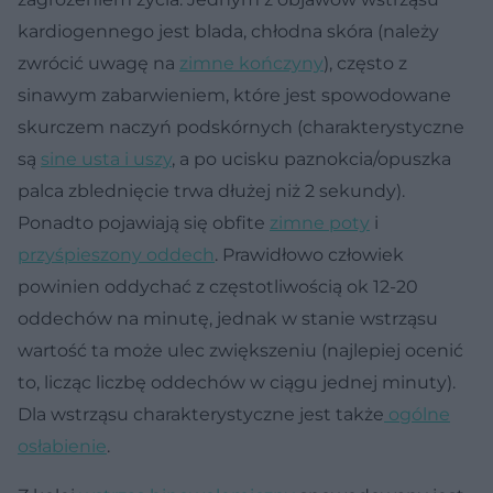
kardiogennego jest blada, chłodna skóra (należy
zwrócić uwagę na
zimne kończyny
), często z
sinawym zabarwieniem, które jest spowodowane
skurczem naczyń podskórnych (charakterystyczne
są
sine usta i uszy
, a po ucisku paznokcia/opuszka
palca zblednięcie trwa dłużej niż 2 sekundy).
Ponadto pojawiają się obfite
zimne poty
i
przyśpieszony oddech
. Prawidłowo człowiek
powinien oddychać z częstotliwością ok 12-20
oddechów na minutę, jednak w stanie wstrząsu
wartość ta może ulec zwiększeniu (najlepiej ocenić
to, licząc liczbę oddechów w ciągu jednej minuty).
Dla wstrząsu charakterystyczne jest także
ogólne
osłabienie
.