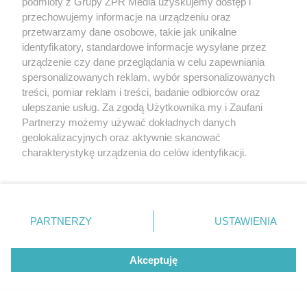
podmioty z Grupy ZPR Media uzyskujemy dostęp i
przechowujemy informacje na urządzeniu oraz
przetwarzamy dane osobowe, takie jak unikalne
identyfikatory, standardowe informacje wysyłane przez
urządzenie czy dane przeglądania w celu zapewniania
MATERIAŁ SPONSOROWANY
spersonalizowanych reklam, wybór spersonalizowanych
ESKA Summer Camp 2026 rusza w
treści, pomiar reklam i treści, badanie odbiorców oraz
ulepszanie usług. Za zgodą Użytkownika my i Zaufani
trasę! Odwiedź strefę Wawel i
Partnerzy możemy używać dokładnych danych
spróbuj kultowych Michałków z
geolokalizacyjnych oraz aktywnie skanować
charakterystykę urządzenia do celów identyfikacji.
Wawelu
Ponieważ cenimy Twoją prywatność, prosimy o zgodę na
korzystanie z tych technologii poprzez kliknięcie
„Akceptuję”. Zgoda jest dobrowolna i zawsze możesz ją
zmienić/wycofać klikając przycisk ustawień prywatności
PARTNERZY
USTAWIENIA
znajdujący się w lewym dolnym rogu strony
. Niektóre
rodzaje przetwarzania danych nie wymagają zgody
Akceptuję
użytkownika, ale masz prawo sprzeciwić się takiemu
przetwarzaniu. Preferencje będą miały zastosowanie tylko
na tej witrynie.