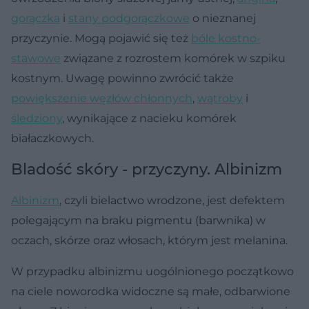
gorączka
i
stany podgorączkowe
o nieznanej
przyczynie. Mogą pojawić się też
bóle kostno-
stawowe
związane z rozrostem komórek w szpiku
kostnym. Uwagę powinno zwrócić także
powiększenie węzłów chłonnych
,
wątroby
i
śledziony
, wynikające z nacieku komórek
białaczkowych.
Bladość skóry - przyczyny. Albinizm
Albinizm
, czyli bielactwo wrodzone, jest defektem
polegającym na braku pigmentu (barwnika) w
oczach, skórze oraz włosach, którym jest melanina.
W przypadku albinizmu uogólnionego początkowo
na ciele noworodka widoczne są małe, odbarwione