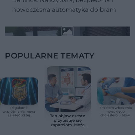
Beninca. Najszybsza, bezpieczna i
nowoczesna automatyka do bram
POPULARNE TEMATY
Regularne
Przełom w leczeniu
wypróżnienia mogą
wysokiego
zależeć od tej
cholesterolu. Nowa
Ten objaw często
witaminy. Odkrycie
terapia zmniejszyła
przypisuje się
zaskoczyło
LDL o ponad połowę
zaparciom. Może
naukowców
jednak wskazywać
na chorobę jelita