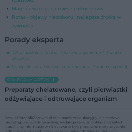
i paznokci
Magnez wzmacnia mięśnie i koi nerwy
Potas - objawy niedoboru i najlepsze źródła w
żywności
Porady eksperta
Jak uzupełnić niedobór żelaza w organizmie? [Porada
eksperta]
Kompleks witaminowy a odchudzanie [Porada eksperta]
POLECANY ARTYKUŁ:
Preparaty chelatowane, czyli pierwiastki
odżywiające i odtruwające organizm
Serwis PoradnikZdrowie.pl ma charakter edukacyjny, nie stanowi i
nie zastępuje porady lekarskiej. Redakcja serwisu dokłada wszelkich
starań, aby informacje w nim zawarte były poprawne merytorycznie,
jednakże decyzja dotycząca leczenia należy do lekarza. Redakcja i