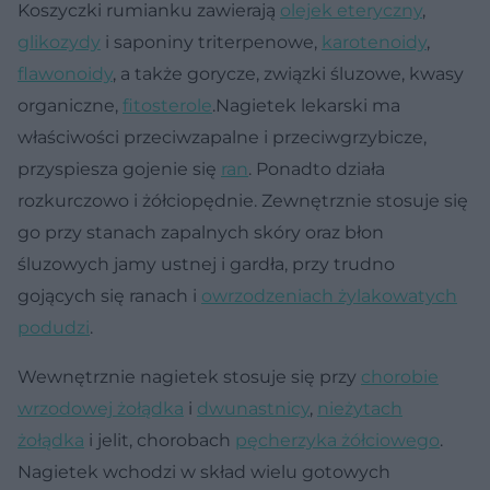
Koszyczki rumianku zawierają
olejek eteryczny
,
glikozydy
i saponiny triterpenowe,
karotenoidy
,
flawonoidy
, a także gorycze, związki śluzowe, kwasy
organiczne,
fitosterole
.Nagietek lekarski ma
właściwości przeciwzapalne i przeciwgrzybicze,
przyspiesza gojenie się
ran
. Ponadto działa
rozkurczowo i żółciopędnie. Zewnętrznie stosuje się
go przy stanach zapalnych skóry oraz błon
śluzowych jamy ustnej i gardła, przy trudno
gojących się ranach i
owrzodzeniach żylakowatych
podudzi
.
Wewnętrznie nagietek stosuje się przy
chorobie
wrzodowej żołądka
i
dwunastnicy
,
nieżytach
żołądka
i jelit, chorobach
pęcherzyka żółciowego
.
Nagietek wchodzi w skład wielu gotowych