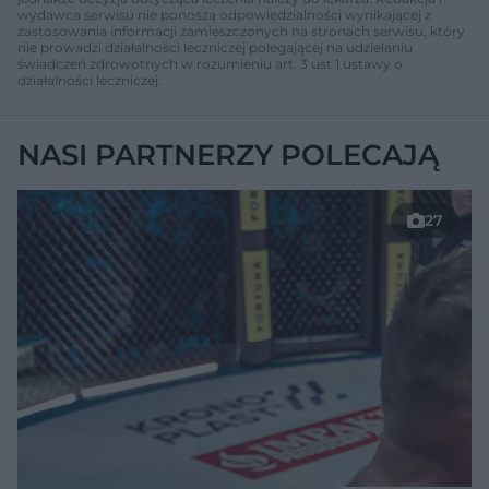
wydawca serwisu nie ponoszą odpowiedzialności wynikającej z
zastosowania informacji zamieszczonych na stronach serwisu, który
nie prowadzi działalności leczniczej polegającej na udzielaniu
świadczeń zdrowotnych w rozumieniu art. 3 ust 1 ustawy o
działalności leczniczej.
NASI PARTNERZY POLECAJĄ
27