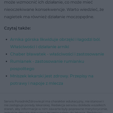
może wzmocnić ich działanie, co może mieć
nieoczekiwane konsekwencje. Warto wiedzieć, że
nagietek ma również działanie moczopędne.
Czytaj także:
Arnika górska likwiduje obrzęki i łagodzi ból.
Właściwości i działanie arniki
Chaber bławatek - właściwości i zastosowanie
Rumianek - zastosowanie rumianku
pospolitego
Mniszek lekarski jest zdrowy. Przepisy na
potrawy i napoje z mlecza
Serwis PoradnikZdrowie.pl ma charakter edukacyjny, nie stanowi i
nie zastępuje porady lekarskiej. Redakcja serwisu dokłada wszelkich
starań, aby informacje w nim zawarte były poprawne merytorycznie,
jednakże decyzja dotycząca leczenia należy do lekarza. Redakcja i