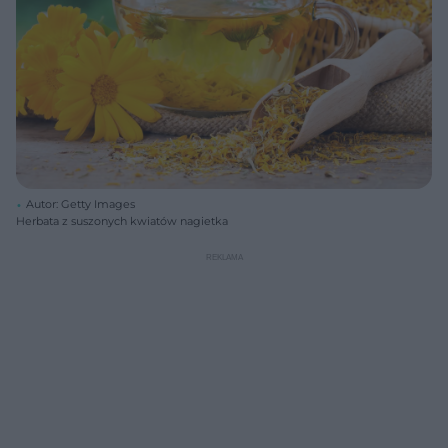
Autor: Getty Images
Herbata z suszonych kwiatów nagietka