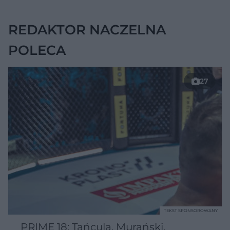
nie daje objawów
REDAKTOR NACZELNA
POLECA
27
TEKST SPONSOROWANY
PRIME 18: Tańcula, Murański,