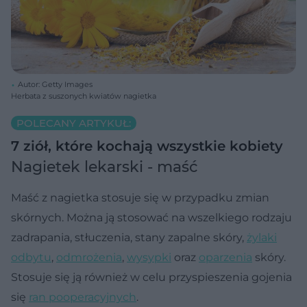
Autor: Getty Images
Herbata z suszonych kwiatów nagietka
POLECANY ARTYKUŁ:
7 ziół, które kochają wszystkie kobiety
Nagietek lekarski - maść
Maść z nagietka stosuje się w przypadku zmian
skórnych. Można ją stosować na wszelkiego rodzaju
zadrapania, stłuczenia, stany zapalne skóry,
żylaki
odbytu
,
odmrożenia
,
wysypki
oraz
oparzenia
skóry.
Stosuje się ją również w celu przyspieszenia gojenia
się
ran pooperacyjnych
.