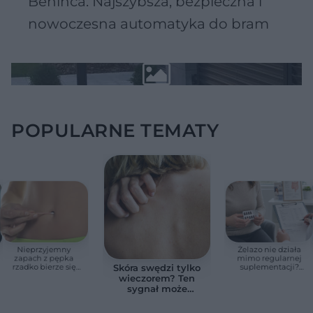
Beninca. Najszybsza, bezpieczna i
nowoczesna automatyka do bram
POPULARNE TEMATY
Nieprzyjemny
Żelazo nie działa
zapach z pępka
mimo regularnej
rzadko bierze się
suplementacji?
Skóra swędzi tylko
znikąd. Jeden objaw
Przyczyna może
wieczorem? Ten
zmienia wszystko
ukrywać się w
sygnał może
jelitach
wskazywać na
chorobę, która długo