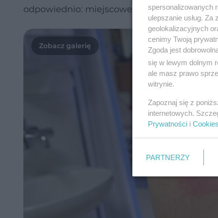
spersonalizowanych re
odpowiednio: miejscowe lub ogólnoustrojow
ulepszanie usług. Za
geolokalizacyjnych or
cenimy Twoją prywatno
Zgoda jest dobrowoln
się w lewym dolnym r
ale masz prawo sprzec
witrynie.
Zapoznaj się z poniż
internetowych. Szcze
Prywatności
i
Cookie
PARTNERZY