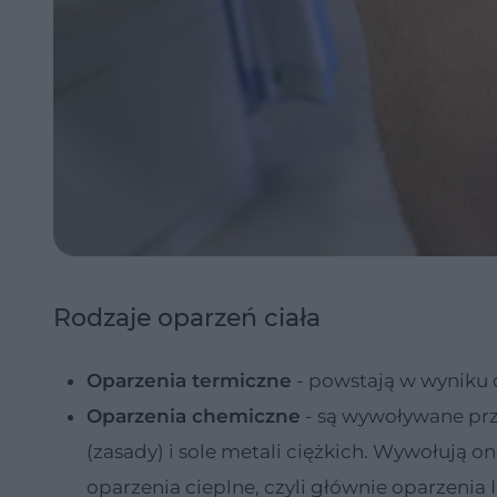
Rodzaje oparzeń ciała
Oparzenia termiczne
- powstają w wyniku d
Oparzenia chemiczne
- są wywoływane prze
(zasady) i sole metali ciężkich. Wywołują 
oparzenia cieplne, czyli głównie oparzenia 