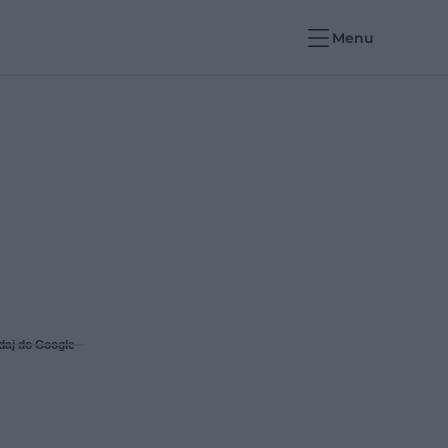
Menu
daj do Google