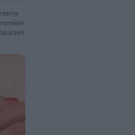
rzenia
promieni
 oparzeń