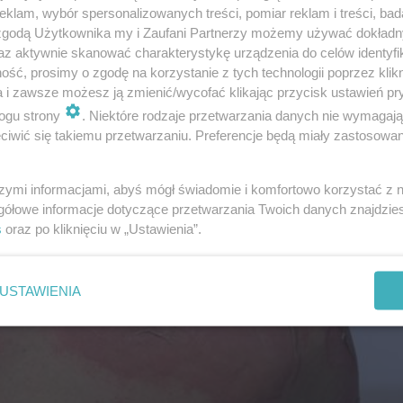
klam, wybór spersonalizowanych treści, pomiar reklam i treści, bad
e uszkodzenia. Jakie są
rodzaje
i
stopnie oparzeń
 zgodą Użytkownika my i Zaufani Partnerzy możemy używać dokład
az aktywnie skanować charakterystykę urządzenia do celów identyfi
ść, prosimy o zgodę na korzystanie z tych technologii poprzez klikn
a i zawsze możesz ją zmienić/wycofać klikając przycisk ustawień pr
ogu strony
. Niektóre rodzaje przetwarzania danych nie wymagaj
iwić się takiemu przetwarzaniu. Preferencje będą miały zastosowanie
szymi informacjami, abyś mógł świadomie i komfortowo korzystać z
gółowe informacje dotyczące przetwarzania Twoich danych znajdzi
s
oraz po kliknięciu w „Ustawienia”.
USTAWIENIA