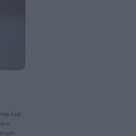
asy, ługi
jące
cznych