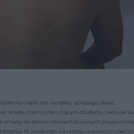
ziałania ciepła (np. wrzątku, gorącego oleju).
z środki chemiczne o żrącym działaniu, takie jak kw
one zmiany na skórze i błonach śluzowych przypomina
II stopnia. W zależności od rodzaju substancji chemi