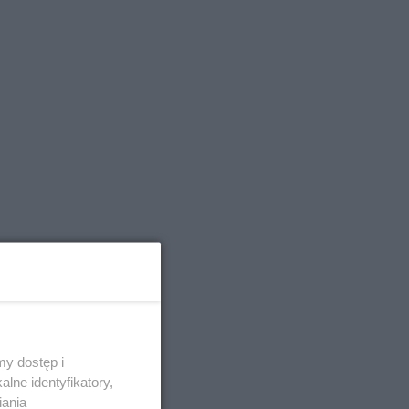
y dostęp i
od
lne identyfikatory,
iania