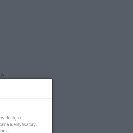
ie
łami
y dostęp i
lne identyfikatory,
iania