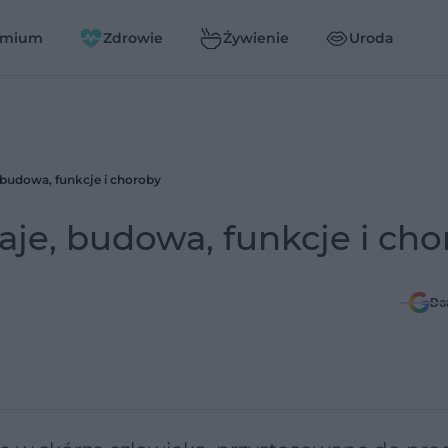
emium
Zdrowie
Żywienie
Uroda
 budowa, funkcje i choroby
aje, budowa, funkcje i ch
Do