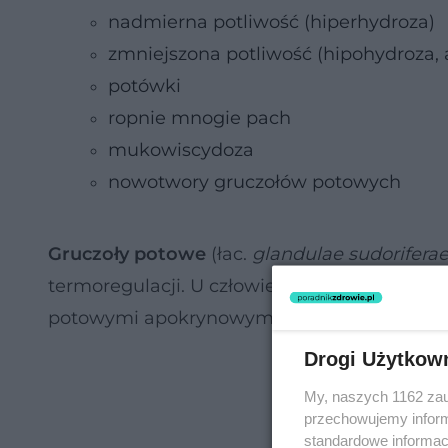
nadmierna potliwość (hiperhydroza)
zmniejszona potliwość (hipohydroza,
potówki
ropnie mnogie pach
mukowiscydoza
nowotwory gruczołów potowych
Gruczoły potowe
(łac.
glandulae sudorifera
termoregulacji. U człowieka mamy do czyni
potowymi apokrynowymi.
Drogi Użytkow
My, naszych 1162 zau
przechowujemy informa
standardowe informac