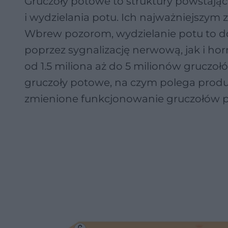
Gruczoły potowe to struktury powstając
i wydzielania potu. Ich najważniejszym 
Wbrew pozorom, wydzielanie potu to d
poprzez sygnalizację nerwową, jak i hor
od 1.5 miliona aż do 5 milionów gruczo
gruczoły potowe, na czym polega produ
zmienione funkcjonowanie gruczołów 