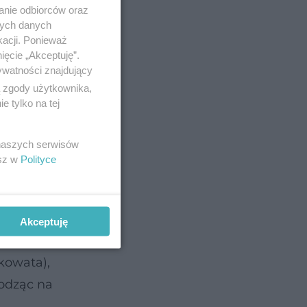
anie odbiorców oraz
nych danych
kacji. Ponieważ
ięcie „Akceptuję”.
ywatności znajdujący
ą zgody użytkownika,
 tylko na tej
 naszych serwisów
esz w
Polityce
icze
Akceptuję
kowata),
odząc na