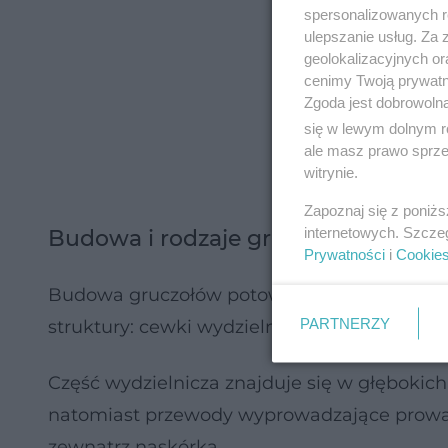
spersonalizowanych re
ulepszanie usług. Za
geolokalizacyjnych or
cenimy Twoją prywatno
Zgoda jest dobrowoln
się w lewym dolnym r
ale masz prawo sprzec
witrynie.
Zapoznaj się z poniż
internetowych. Szcze
Budowa i rodzaje gruczołów potow
Prywatności
i
Cookie
Budowa gruczołów potowych nie jest zbyt 
PARTNERZY
struktury: cewki wydzielnicze oraz przewod
Część wydzielnicza znajduje się w głębokic
natomiast przewody wyprowadzające prowadz
zewnątrz naskórka.