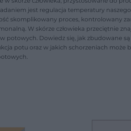
e w skórze człowieka, przystosowane do pro
zadaniem jest regulacja temperatury naszego 
ość skomplikowany proces, kontrolowany z
monalną. W skórze człowieka przeciętnie znaj
łów potowych. Dowiedz się, jak zbudowane są
kcja potu oraz w jakich schorzeniach może 
potowych.