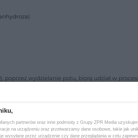
 anhydroza)
e
), poprzez wydzielanie potu, biorą udział w proces
enia z gruczołami potowymi ekrynowymi i gruczo
niku,
fanych partnerów oraz inne podmioty z Grupy ZPR Media uzyskujem
cje na urządzeniu oraz przetwarzamy dane osobowe, takie jak unika
je wysyłane przez urządzenie czy dane przeglądania w celu zapewn