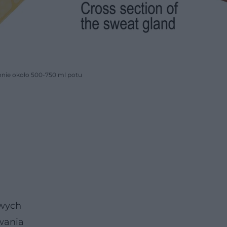
nie około 500-750 ml potu
owych
wania