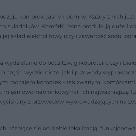
dzaje komórek: jasne i ciemne. Każdy z nich jest
ch składników. Komórki jasne produkują duże iloś
 jej skład elektrolitowy (czyli zawartość
sodu
,
pot
wydzielanie do potu tzw. glikoprotein, czyli biał
 części wydzielnicze, jak i przewody wyprowadz
lnym rodzajem komórek - tak zwanymi komórkami
 mięśniowo-nabłonkowymi). Ich najważniejszą f
być wyciskany z przewodów wyprowadzających na z
 różniące się od siebie lokalizacją, funkcjonow