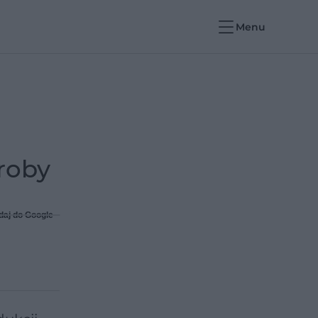
Menu
oroby
daj do Google