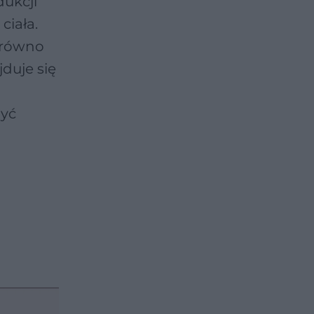
dukcji
ciała.
arówno
duje się
być