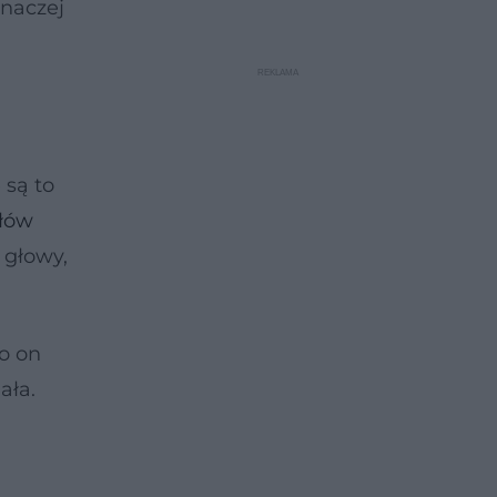
inaczej
 są to
łów
 głowy,
o on
ała.