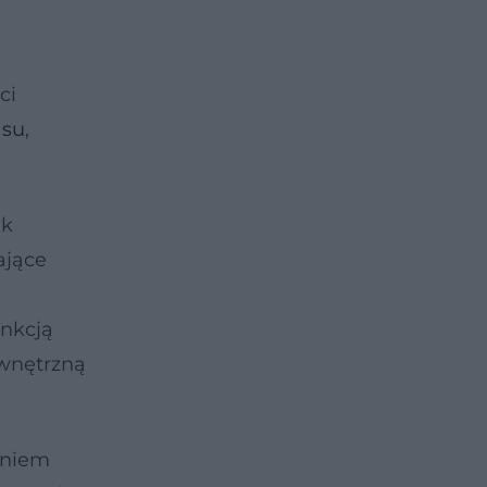
ci
asu
,
ek
ające
unkcją
ewnętrzną
aniem