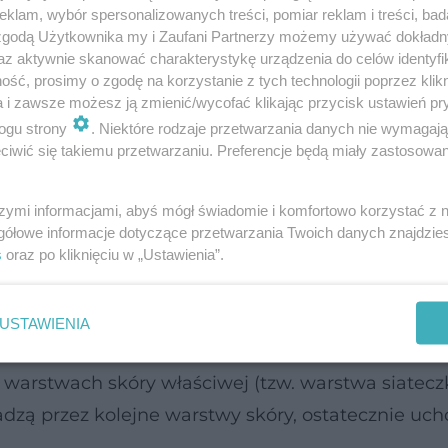
klam, wybór spersonalizowanych treści, pomiar reklam i treści, bad
 zgodą Użytkownika my i Zaufani Partnerzy możemy używać dokład
az aktywnie skanować charakterystykę urządzenia do celów identyfi
ść, prosimy o zgodę na korzystanie z tych technologii poprzez klikn
a i zawsze możesz ją zmienić/wycofać klikając przycisk ustawień pr
ogu strony
. Niektóre rodzaje przetwarzania danych nie wymagaj
iwić się takiemu przetwarzaniu. Preferencje będą miały zastosowanie
szymi informacjami, abyś mógł świadomie i komfortowo korzystać z
gółowe informacje dotyczące przetwarzania Twoich danych znajdzi
ych
s
oraz po kliknięciu w „Ustawienia”.
skomplikowana. W ich skład wchodzą dwie zasadn
USTAWIENIA
y wyprowadzające pot.
h warstwach skóry właściwej (tzw. warstwa siatecz
ą przez kolejne warstwy skóry, ostatecznie uch