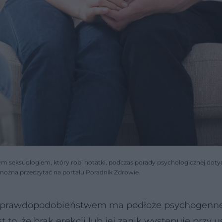
nym seksuologiem, który robi notatki, podczas porady psychologicznej doty
ożna przeczytać na portalu Poradnik Zdrowie.
ym prawdopodobieństwem ma podłoże psychogenne
 to, że brak erekcji lub jej zanik występuje przy 