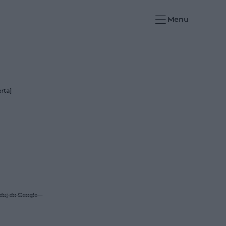
Menu
rta]
daj do Google