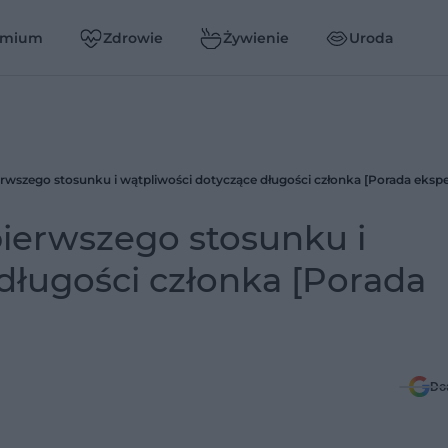
emium
Zdrowie
Żywienie
Uroda
ierwszego stosunku i wątpliwości dotyczące długości członka [Porada ekspe
 pierwszego stosunku i
długości członka [Porada
Do