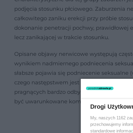
podjęcia stosunku płciowego. Zaburzenia n
całkowitego zaniku erekcji przy próbie stosu
dokonanie penetracji pochwy, prawidłowej e
lecz zanikającej w trakcie stosunku.
Opisane objawy nerwicowe występują częs
wynikiem nadmiernego podniecenia seksualn
słabsze pojawia się podniecenie seksualne 
czego następstwem jest osłabienie lub bra
pragnących bardzo odbyć stosunek z bardzo 
być uwarunkowane kompleksami na tle lęku 
Drogi Użytkow
My, naszych 1162 zau
przechowujemy informa
standardowe informac