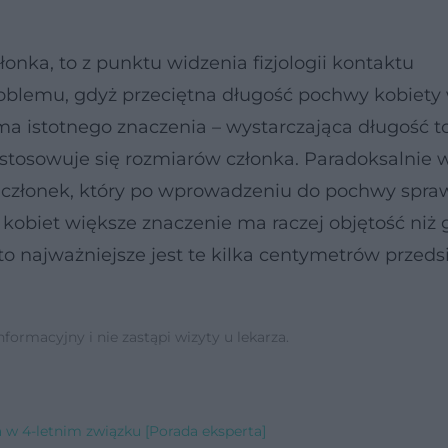
łonka, to z punktu widzenia fizjologii kontaktu
roblemu, gdyż przeciętna długość pochwy kobiety
ma istotnego znaczenia – wystarczająca długość to
tosowuje się rozmiarów członka. Paradoksalnie 
 członek, który po wprowadzeniu do pochwy spraw
a kobiet większe znaczenie ma raczej objętość niż
 to najważniejsze jest te kilka centymetrów przed
ormacyjny i nie zastąpi wizyty u lekarza.
ra w 4-letnim związku [Porada eksperta]