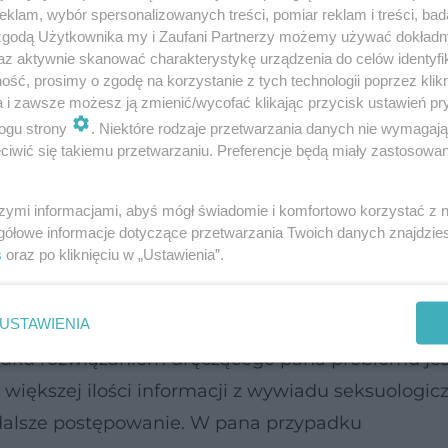
klam, wybór spersonalizowanych treści, pomiar reklam i treści, bad
 zgodą Użytkownika my i Zaufani Partnerzy możemy używać dokład
az aktywnie skanować charakterystykę urządzenia do celów identyfi
ść, prosimy o zgodę na korzystanie z tych technologii poprzez klikn
a i zawsze możesz ją zmienić/wycofać klikając przycisk ustawień pr
ogu strony
. Niektóre rodzaje przetwarzania danych nie wymagaj
iwić się takiemu przetwarzaniu. Preferencje będą miały zastosowanie
szymi informacjami, abyś mógł świadomie i komfortowo korzystać z
gółowe informacje dotyczące przetwarzania Twoich danych znajdzi
s
oraz po kliknięciu w „Ustawienia”.
elu lat, a ostatnio z filmikami porno. Otóż mastu
aburzenia erekcji. Natomiast masturbacja w połącz
USTAWIENIA
ugoterminowej, może jak najbardziej odbić się ne
adku rozwiązaniem dręczącego pana problemu jes
e większej ilości informacji z wywiadu seksuologi
ć dalsze postępowanie. W pana przypadku