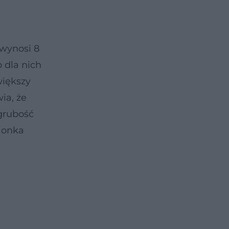
 wynosi 8
 dla nich
większy
ia, że
 grubość
sionka