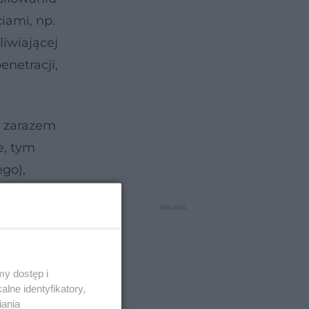
iami, np.
liwiającej
netracji,
c zarazem
e, tym
go),
ji mogą
ynencji.
y dostęp i
lne identyfikatory,
iania