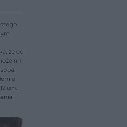
wszego
 tym
ka, że od
 może mi
 sobą,
ałem o
 12 cm.
enia,