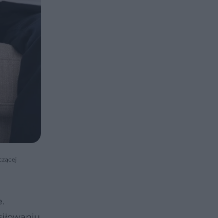
czącej
.
usiłowaniu