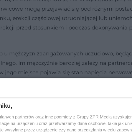
erwicowe mogą przejawiać się pod różnymi postac
nku, erekcji częściowej utrudniającej lub uniemoż
rekcji przed stosunkiem i podczas dokonywania pe
to u mężczyzn zaangażowanych uczuciowo, będą
ego. Im mężczyźnie bardziej zależy na partnerc
(w jego miejsce pojawia się stan napięcia nerwowe
k erekcji. Podobne objawy występują u mężczyzn
atrakcyjną seksualnie kobietą. Zaburzenia erekc
przed współżyciem, jako efekt pana długiej abst
niku,
fanych partnerów oraz inne podmioty z Grupy ZPR Media uzyskujem
cje na urządzeniu oraz przetwarzamy dane osobowe, takie jak unika
je wysyłane przez urządzenie czy dane przeglądania w celu zapewn