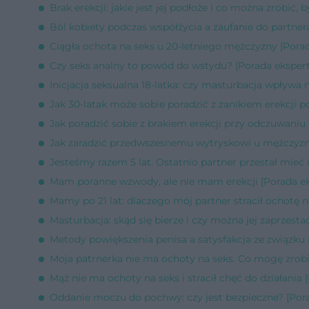
Brak erekcji: jakie jest jej podłoże i co można zrobić, 
Ból kobiety podczas współżycia a zaufanie do partner
Ciągła ochota na seks u 20-letniego mężczyzny [Porad
Czy seks analny to powód do wstydu? [Porada ekspert
Inicjacja seksualna 18-latka: czy masturbacja wpływa n
Jak 30-latak może sobie poradzić z zanikiem erekcji 
Jak poradzić sobie z brakiem erekcji przy odczuwaniu
Jak zaradzić przedwszesnemu wytryskowi u mężczyzny
Jesteśmy razem 5 lat. Ostatnio partner przestał mieć 
Mam poranne wzwody, ale nie mam erekcji [Porada ek
Mamy po 21 lat: dlaczego mój partner stracił ochotę n
Masturbacja: skąd się bierze i czy można jej zaprzesta
Metody powiększenia penisa a satysfakcja ze związku 
Moja patrnerka nie ma ochoty na seks. Co mogę zrobi
Mąż nie ma ochoty na seks i stracił chęć do działania 
Oddanie moczu do pochwy: czy jest bezpieczne? [Pora