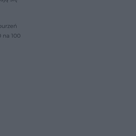
burzeń
0 na 100