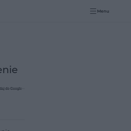
Menu
enie
daj do Google