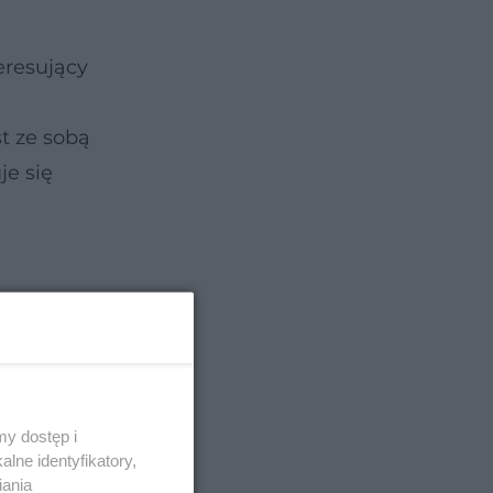
eresujący
st ze sobą
je się
y dostęp i
lne identyfikatory,
iania