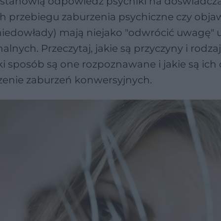
 stanowią odpowiedź psychiki na doświadcz
ich przebiegu zaburzenia psychiczne czy obja
 niedowłady) mają niejako "odwrócić uwagę"
nych. Przeczytaj, jakie są przyczyny i rodza
i sposób są one rozpoznawane i jakie są ich
czenie zaburzeń konwersyjnych.