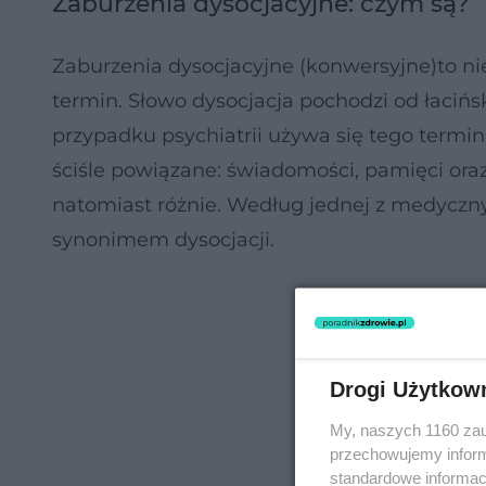
Zaburzenia dysocjacyjne: czym są?
Zaburzenia dysocjacyjne (konwersyjne)to nie
termin. Słowo dysocjacja pochodzi od łacińsk
przypadku psychiatrii używa się tego terminu
ściśle powiązane: świadomości, pamięci ora
natomiast różnie. Według jednej z medycznyc
synonimem dysocjacji.
Drogi Użytkow
My, naszych 1160 zau
przechowujemy informa
standardowe informac