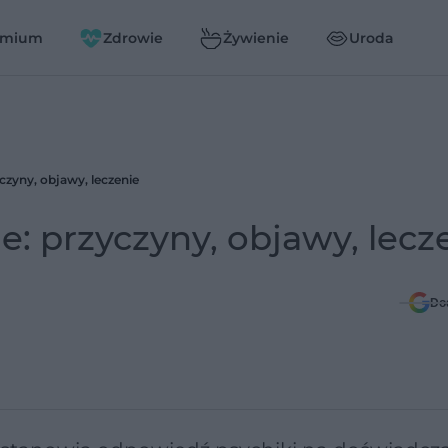
emium
Zdrowie
Żywienie
Uroda
czyny, objawy, leczenie
e: przyczyny, objawy, lecz
Do