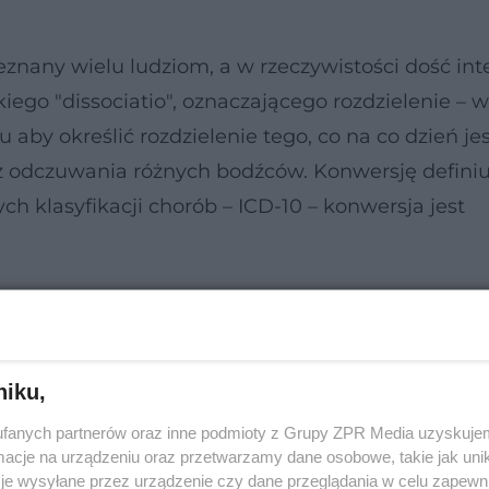
znany wielu ludziom, a w rzeczywistości dość int
iego "dissociatio", oznaczającego rozdzielenie – w
 aby określić rozdzielenie tego, co na co dzień je
z odczuwania różnych bodźców. Konwersję definiu
h klasyfikacji chorób – ICD-10 – konwersja jest
niku,
fanych partnerów oraz inne podmioty z Grupy ZPR Media uzyskujem
cje na urządzeniu oraz przetwarzamy dane osobowe, takie jak unika
je wysyłane przez urządzenie czy dane przeglądania w celu zapewn