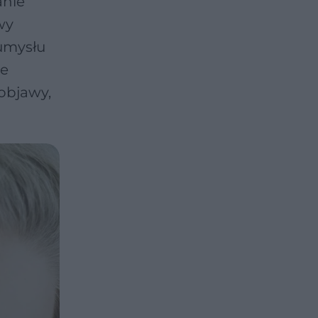
anie
wy
 umysłu
je
 objawy,