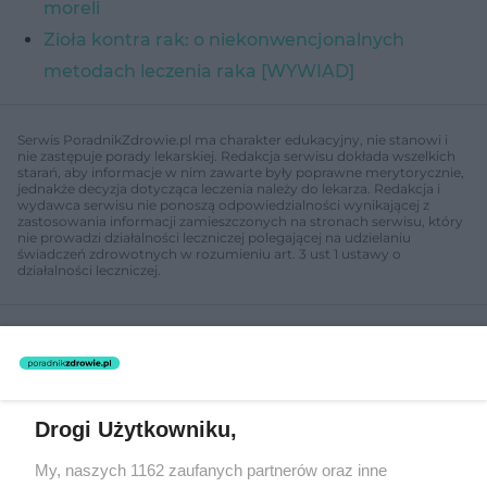
moreli
Zioła kontra rak: o niekonwencjonalnych
metodach leczenia raka [WYWIAD]
Serwis PoradnikZdrowie.pl ma charakter edukacyjny, nie stanowi i
nie zastępuje porady lekarskiej. Redakcja serwisu dokłada wszelkich
starań, aby informacje w nim zawarte były poprawne merytorycznie,
jednakże decyzja dotycząca leczenia należy do lekarza. Redakcja i
wydawca serwisu nie ponoszą odpowiedzialności wynikającej z
zastosowania informacji zamieszczonych na stronach serwisu, który
nie prowadzi działalności leczniczej polegającej na udzielaniu
świadczeń zdrowotnych w rozumieniu art. 3 ust 1 ustawy o
działalności leczniczej.
NASI PARTNERZY POLECAJĄ
Drogi Użytkowniku,
My, naszych 1162 zaufanych partnerów oraz inne