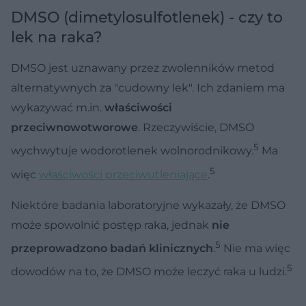
DMSO (dimetylosulfotlenek) - czy to
lek na raka?
DMSO jest uznawany przez zwolenników metod
alternatywnych za "cudowny lek". Ich zdaniem ma
wykazywać m.in.
właściwości
przeciwnowotworowe
. Rzeczywiście, DMSO
5
wychwytuje wodorotlenek wolnorodnikowy.
Ma
5
więc
właściwości przeciwutleniające
.
Niektóre badania laboratoryjne wykazały, że DMSO
może spowolnić postęp raka, jednak
nie
5
przeprowadzono badań klinicznych
.
Nie ma więc
5
dowodów na to, że DMSO może leczyć raka u ludzi.