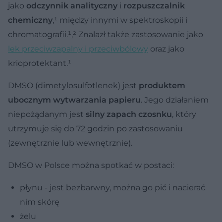
jako
odczynnik analityczny
i
rozpuszczalnik
chemiczny
,¹ między innymi w spektroskopii i
chromatografii.¹‚² Znalazł także zastosowanie jako
lek przeciwzapalny i przeciwbólowy
oraz jako
krioprotektant.¹
DMSO (dimetylosulfotlenek) jest
produktem
ubocznym wytwarzania papieru
. Jego działaniem
niepożądanym jest
silny zapach czosnku
, który
utrzymuje się do 72 godzin po zastosowaniu
(zewnętrznie lub wewnętrznie).
DMSO w Polsce można spotkać w postaci:
płynu - jest bezbarwny, można go pić i nacierać
nim skórę
żelu