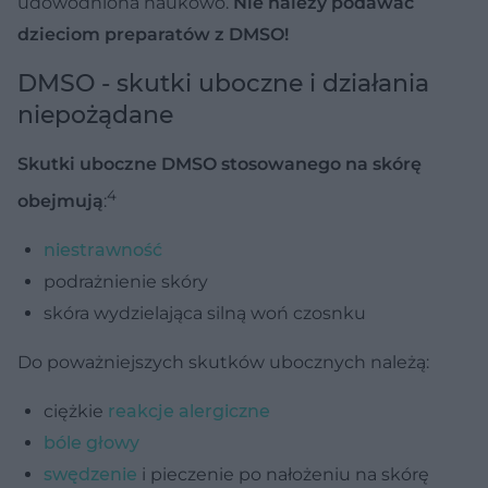
udowodniona naukowo.
Nie należy podawać
dzieciom preparatów z DMSO!
DMSO - skutki uboczne i działania
niepożądane
Skutki uboczne DMSO stosowanego na skórę
4
obejmują
:
niestrawność
podrażnienie skóry
skóra wydzielająca silną woń czosnku
Do poważniejszych skutków ubocznych należą:
ciężkie
reakcje alergiczne
bóle głowy
swędzenie
i pieczenie po nałożeniu na skórę