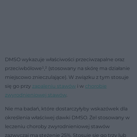
DMSO wykazuje właściwości przeciwzapalne oraz
przeciwbólowe¹‚² (stosowany na skórę ma działanie
miejscowo znieczulające). W związku z tym stosuje
się go przy
zapaleniu stawów
i w
chorobie
zwyrodnieniowej stawów
.
Nie ma badań, które dostarczyłyby wskazówek dla
określenia właściwej dawki DMSO. Żel stosowany w
leczeniu choroby zwyrodnieniowej stawów
zazwyczaj ma stężenie 25%. Stosuje się go trzy lub