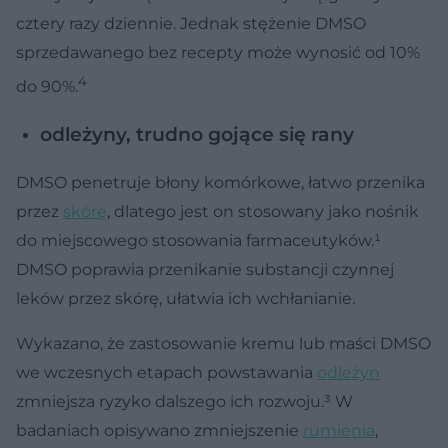
cztery razy dziennie. Jednak stężenie DMSO
sprzedawanego bez recepty może wynosić od 10%
4
do 90%.
odleżyny, trudno gojące się rany
DMSO penetruje błony komórkowe, łatwo przenika
przez
skórę
, dlatego jest on stosowany jako nośnik
do miejscowego stosowania farmaceutyków.¹
DMSO poprawia przenikanie substancji czynnej
leków przez skórę, ułatwia ich wchłanianie.
Wykazano, że zastosowanie kremu lub maści DMSO
we wczesnych etapach powstawania
odleżyn
zmniejsza ryzyko dalszego ich rozwoju.³ W
badaniach opisywano zmniejszenie
rumienia
,