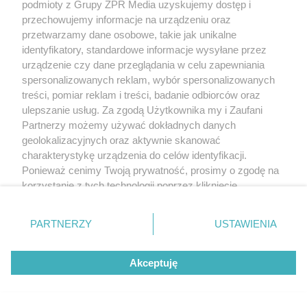
podmioty z Grupy ZPR Media uzyskujemy dostęp i
przechowujemy informacje na urządzeniu oraz
przetwarzamy dane osobowe, takie jak unikalne
identyfikatory, standardowe informacje wysyłane przez
urządzenie czy dane przeglądania w celu zapewniania
spersonalizowanych reklam, wybór spersonalizowanych
treści, pomiar reklam i treści, badanie odbiorców oraz
ulepszanie usług. Za zgodą Użytkownika my i Zaufani
Partnerzy możemy używać dokładnych danych
MATERIAŁ SPONSOROWANY
geolokalizacyjnych oraz aktywnie skanować
ESKA Summer Camp 2026 rusza w
charakterystykę urządzenia do celów identyfikacji.
trasę! Odwiedź strefę Wawel i
Ponieważ cenimy Twoją prywatność, prosimy o zgodę na
korzystanie z tych technologii poprzez kliknięcie
spróbuj kultowych Michałków z
„Akceptuję”. Zgoda jest dobrowolna i zawsze możesz ją
Wawelu
zmienić/wycofać klikając przycisk ustawień prywatności
PARTNERZY
USTAWIENIA
znajdujący się w lewym dolnym rogu strony
. Niektóre
rodzaje przetwarzania danych nie wymagają zgody
Akceptuję
użytkownika, ale masz prawo sprzeciwić się takiemu
przetwarzaniu. Preferencje będą miały zastosowanie tylko
na tej witrynie.