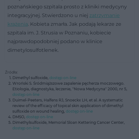
poznańskiego szpitala prosto z kliniki medycyny
integracyjnej. Stwierdzono u niej
zatrzymanie
krążenia
. Kobieta zmarła. Jak podają lekarze ze
szpitala im. J. Strusia w Poznaniu, kobiecie
najprawdopodobniej podano w klinice
dimetylosulfotlenek.
Źródła:
Dimethyl sulfoxide,
dostęp on-line
Wroński S. Śródmiąższowe zapalenie pęcherza moczowego.
Etiologia, diagnostyka, leczenie, "Nowa Medycyna" 2000, nr 5,
dostęp on-line
Duimel-Peeters, Halfens RJ, Snoeckx LH, et al. A systematic
review of the efficacy of topical skin application of dimethyl
sulfoxide on wound healing,
dostęp on-line
DMSO,
dostęp on-line
Dimethylsulfoxide, Memorial Sloan Kettering Cancer Center,
dostęp on-line