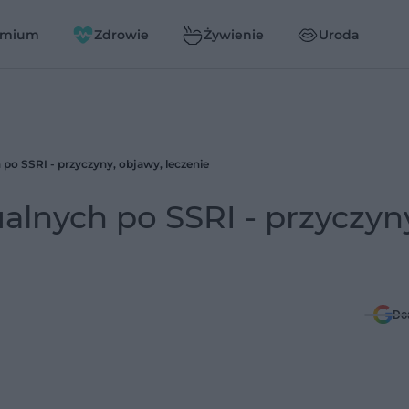
emium
Zdrowie
Żywienie
Uroda
 po SSRI - przyczyny, objawy, leczenie
alnych po SSRI - przyczyn
Do