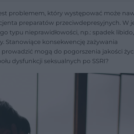
 jest problemem, który występować może naw
cjenta preparatów przeciwdepresyjnych. W j
o typu nieprawidłowości, np.: spadek libido,
y. Stanowiące konsekwencję zażywania
prowadzić mogą do pogorszenia jakości życi
społu dysfunkcji seksualnych po SSRI?