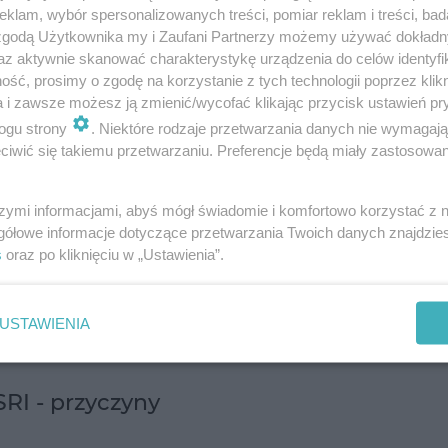
wych
czy
zaburzeń odżywiania
.
klam, wybór spersonalizowanych treści, pomiar reklam i treści, bad
 zgodą Użytkownika my i Zaufani Partnerzy możemy używać dokład
az aktywnie skanować charakterystykę urządzenia do celów identyfi
zeciwdepresyjne mogą dawać różne skutki uboczne.
ść, prosimy o zgodę na korzystanie z tych technologii poprzez klikn
o
bólach głowy
,
nudnościach
,
zawrotach głowy
cz
a i zawsze możesz ją zmienić/wycofać klikając przycisk ustawień pr
ogu strony
. Niektóre rodzaje przetwarzania danych nie wymagaj
gorszym skutkiem ubocznym przyjmowania antyde
iwić się takiemu przetwarzaniu. Preferencje będą miały zastosowanie
ne
.
szymi informacjami, abyś mógł świadomie i komfortowo korzystać z
), trójcykliczne leki przeciwdepresyjne (TLPD), ja
gółowe informacje dotyczące przetwarzania Twoich danych znajdzi
noradrenaliny (SNRI) oraz inne jeszcze środki
s
oraz po kliknięciu w „Ustawienia”.
rzeń seksualnych – zdaniem niektórych autorów 
wiać się u nawet prawie 100% osób stosujących
USTAWIENIA
RI - przyczyny