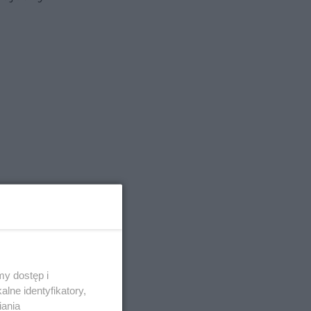
ków.
y dostęp i
lne identyfikatory,
wanie
iania