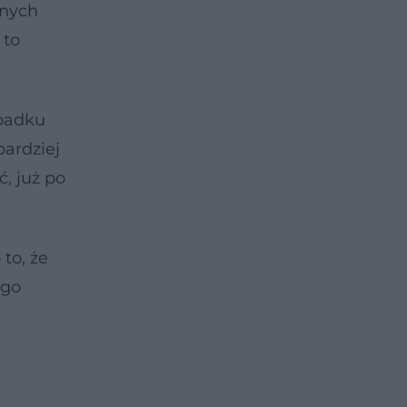
żnych
 to
ypadku
bardziej
, już po
to, że
ego