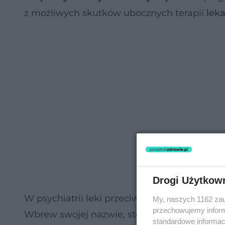
z możliwych skutków ubocznych terapii
lek
Drogi Użytkow
W psychiatrii leki przeciwdepresyjne są je
My, naszych 1162 zau
przechowujemy informa
Wbrew swojej nazwie, stosowane one są nie
standardowe informac