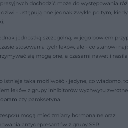
depresyjnych dochodzić może do występowania ró
dziwi - ustępują one jednak zwykle po tym, kiedy
i.
 jednak jednostką szczególną, w jego bowiem prz
asie stosowania tych leków, ale - co stanowi naj
rzymywać się mogą one, a czasami nawet i nasilać
o istnieje taka możliwość - jedyne, co wiadomo, to 
niem leków z grupy inhibitorów wychwytu zwrotn
alopram
czy paroksetyna.
 zespołu mogą mieć zmiany hormonalne oraz
owania antydepresantów z grupy SSRI.