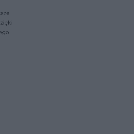
ksze
zięki
jego