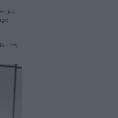
et już
ego
a – czy