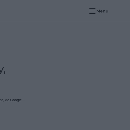
Menu
y,
daj do Google