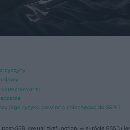
 przyczyny
 objawy
- rozpoznawanie
leczenie
 czy jego ryzyko powinno zniechęcać do SSRI?
 post-SSRI sexual dysfunction, w skrócie PSSD) j