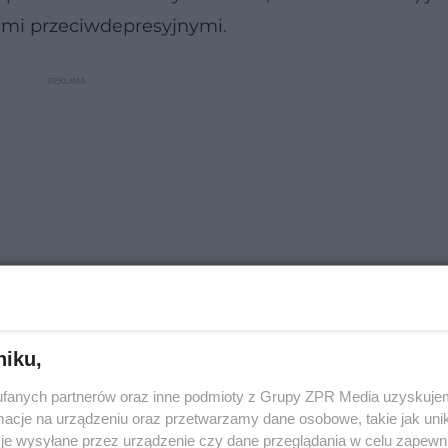
ami przeciwdepresyjnymi
.
niku,
dnymi z najczęściej wykorzystywanych farmaceuty
fanych partnerów oraz inne podmioty z Grupy ZPR Media uzyskujem
cje na urządzeniu oraz przetwarzamy dane osobowe, takie jak unika
 tylko w leczeniu
depresji
– znajdują one zastoso
je wysyłane przez urządzenie czy dane przeglądania w celu zapewn