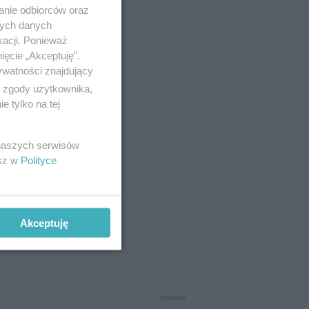
anie odbiorców oraz
nych danych
kacji. Ponieważ
ięcie „Akceptuję”.
y
bólach
ywatności znajdujący
ą zgody użytkownika,
presantów
 tylko na tej
 naszych serwisów
k i
esz w
Polityce
różnego
Akceptuję