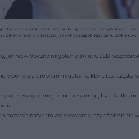
partą o czoło i skroń, siedzi przy biurku, gdzie widać lampę biurową. Ukazu
dnik Zdrowie można przeczytać, jak wykryć i zapobiegać temu problemowi.
ją, jak niewidoczne migotanie światła LED bezpośre
cie pomijają problem migotania, które jest częstą 
komputerowego i zmęczone oczy mogą być skutkiem
eniu
on pozwala natychmiast sprawdzić, czy oświetlenie 