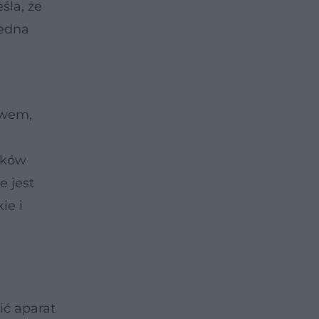
śla, że
jedna
awem,
ików
e jest
ie i
ić aparat