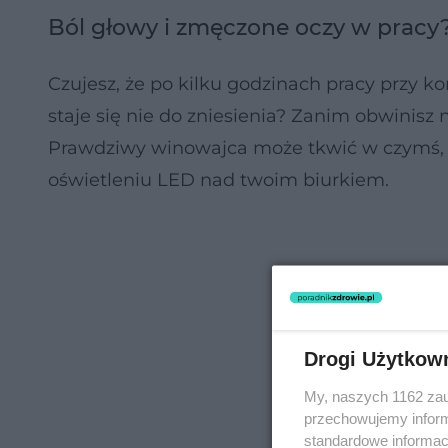
Ból głowy i zmęczone oczy w pracy
Czujesz, że po kilku godzinach pracy przy 
staje się nie do zniesienia? Zanim obwinisz
Prawdziwy winowajca może tkwić w czymś, c
oświetleniu LED nad twoim biurkiem.
Drogi Użytkow
My, naszych 1162 zau
przechowujemy informa
standardowe informac