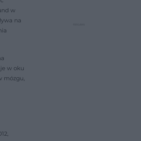
ąc
Lund w
pływa na
nia
ma
uje w oku
 w mózgu,
12,