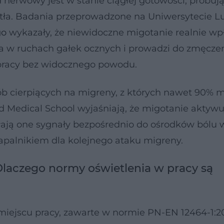
 nerwowy jest w stanie ciągłej gotowości, próbuj
iatła. Badania przeprowadzone na Uniwersytecie 
go
wykazały, że niewidoczne migotanie realnie w
 w ruchach gałek ocznych i prowadzi do zmęcze
pracy bez widocznego powodu.
sób cierpiących na migreny, z których nawet 90% 
d Medical School wyjaśniają, że migotanie aktyw
łają one sygnały bezpośrednio do ośrodków bólu
zapalnikiem dla kolejnego ataku migreny.
 Dlaczego normy oświetlenia w pracy są
miejscu pracy, zawarte w normie PN-EN 12464-1:20