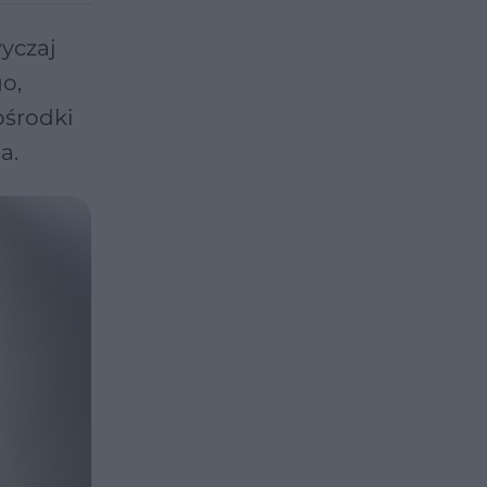
wyczaj
o,
ośrodki
a.