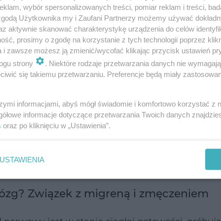
klam, wybór spersonalizowanych treści, pomiar reklam i treści, bad
 zgodą Użytkownika my i Zaufani Partnerzy możemy używać dokład
az aktywnie skanować charakterystykę urządzenia do celów identyfi
ść, prosimy o zgodę na korzystanie z tych technologii poprzez klikn
otaniem lub modulacją światła w czasie (TLM), t
a i zawsze możesz ją zmienić/wycofać klikając przycisk ustawień pr
ogu strony
. Niektóre rodzaje przetwarzania danych nie wymagaj
nie rejestruje. Jak podaje amerykański Departmen
iwić się takiemu przetwarzaniu. Preferencje będą miały zastosowanie
czyli stu mignięć na sekundę) jest dla nas widoczn
idzialne”. Niestety, nasz mózg wciąż je przetwarza
szymi informacjami, abyś mógł świadomie i komfortowo korzystać z
otnych.
gółowe informacje dotyczące przetwarzania Twoich danych znajdzi
s
oraz po kliknięciu w „Ustawienia”.
a to nie jest zwykły ból głowy.
USTAWIENIA
 leków i jakoś próbują sobie radzić”
ózg? Związek z migreną i zmęczeniem