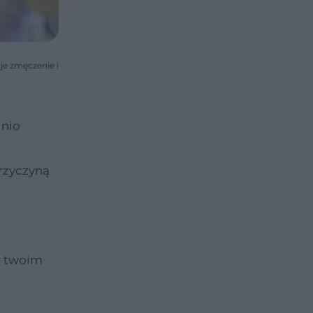
je zmęczenie i
dnio
przyczyną
w twoim