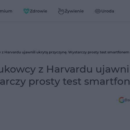
emium
Zdrowie
Żywienie
Uroda
z Harvardu ujawnili ukrytą przyczynę. Wystarczy prosty test smartfonem
ukowcy z Harvardu ujawnil
arczy prosty test smartf
Do