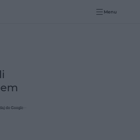
Menu
i
onem
daj do Google