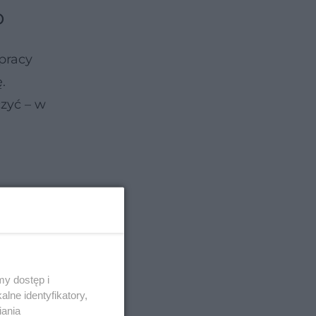
D
pracy
.
zyć – w
y dostęp i
lne identyfikatory,
iania