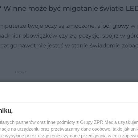
? Winne może być migotanie światła LE
komputerze twoje oczy są zmęczone, a
ból głowy
w 
 nadmiar obowiązków czy złą pozycję, spójrz w górę
zego nawet nie jesteś w stanie świadomie zobac
niku,
fanych partnerów oraz inne podmioty z Grupy ZPR Media uzyskujem
cje na urządzeniu oraz przetwarzamy dane osobowe, takie jak unika
je wysyłane przez urządzenie czy dane przeglądania w celu zapewn