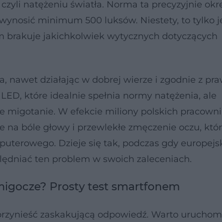
zyli natężeniu światła. Norma ta precyzyjnie okre
ynosić minimum 500 luksów. Niestety, to tylko 
 brakuje jakichkolwiek wytycznych dotyczących
.
, nawet działając w dobrej wierze i zgodnie z pr
ED, które idealnie spełnia normy natężenia, ale
e migotanie. W efekcie miliony polskich pracown
na bóle głowy i przewlekłe zmęczenie oczu, któr
erowego. Dzieje się tak, podczas gdy europejsk
lędniać ten problem w swoich zaleceniach.
migocze? Prosty test smartfonem
przynieść zaskakującą odpowiedź. Warto uruchom