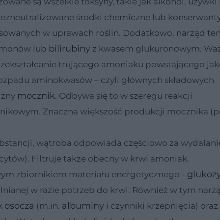
wane są wszelkie toksyny, takie jak alkohol, używki l
zneutralizowane środki chemiczne lub konserwant
sowanych w uprawach roślin. Dodatkowo, narząd te
bilirubiny
ormonów lub
z kwasem glukuronowym. Wa
przekształcanie trującego amoniaku powstającego ja
rozpadu aminokwasów – czyli głównych składowych
mocznik
czny
. Odbywa się to w szeregu reakcji
ikowym. Znaczna większość produkcji mocznika (p
ubstancji, wątroba odpowiada częściowo za wydalani
ocytów). Filtruje także obecny w krwi amoniak.
glukoz
ym zbiornikiem materiału energetycznego -
lnianej w razie potrzeb do krwi. Również w tym narz
osocza
albuminy
ek
(m.in.
i czynniki krzepnięcia) oraz