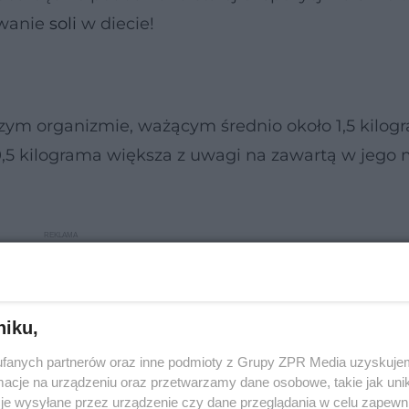
ywanie
soli
w diecie!
ym organizmie, ważącym średnio około 1,5 kilog
0,5 kilograma większa z uwagi na zawartą w jego 
niku,
fanych partnerów oraz inne podmioty z Grupy ZPR Media uzyskujem
cje na urządzeniu oraz przetwarzamy dane osobowe, takie jak unika
je wysyłane przez urządzenie czy dane przeglądania w celu zapewn