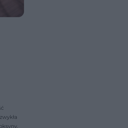
ść
ezwykła
oksyny,