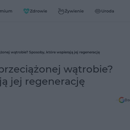
emium
Zdrowie
Żywienie
Uroda
żonej wątrobie? Sposoby, które wspierają jej regenerację
przeciążonej wątrobie?
ą jej regenerację
Do