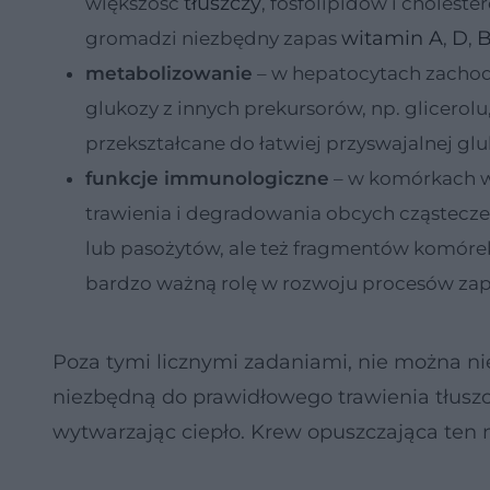
tłuszczy
większość
, fosfolipidów i cholest
witamin A
D
B
gromadzi niezbędny zapas
,
,
metabolizowanie
– w hepatocytach zachod
glukozy z innych prekursorów, np. glicer
przekształcane do łatwiej przyswajalnej glu
funkcje immunologiczne
– w komórkach w
trawienia i degradowania obcych cząstecze
lub pasożytów, ale też fragmentów komórek
bardzo ważną rolę w rozwoju procesów zap
Poza tymi licznymi zadaniami, nie można n
niezbędną do prawidłowego trawienia tłuszc
wytwarzając ciepło. Krew opuszczająca ten na