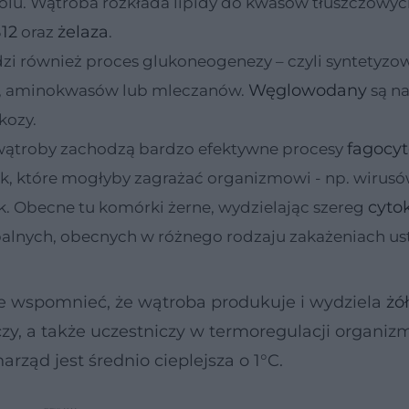
erolu. Wątroba rozkłada lipidy do kwasów tłuszczowyc
12
żelaza
oraz
.
zi również proces glukoneogenezy – czyli syntetyzo
Węglowodany
olu, aminokwasów lub mleczanów.
są n
kozy.
fagocyt
ątroby zachodzą bardzo efektywne procesy
k, które mogłyby zagrażać organizmowi - np. wirusów
cyto
. Obecne tu komórki żerne, wydzielając szereg
alnych, obecnych w różnego rodzaju zakażeniach ust
ie wspomnieć, że wątroba produkuje i wydziela
żó
zy, a także uczestniczy w termoregulacji organiz
rząd jest średnio cieplejsza o 1°C.