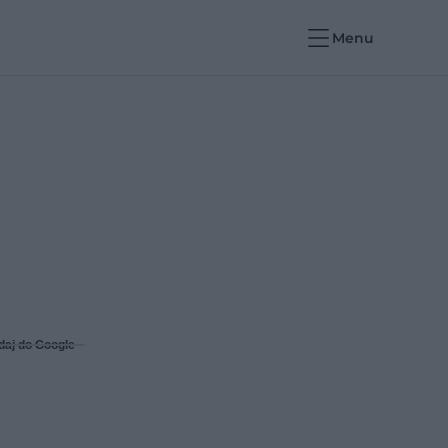
Menu
daj do Google