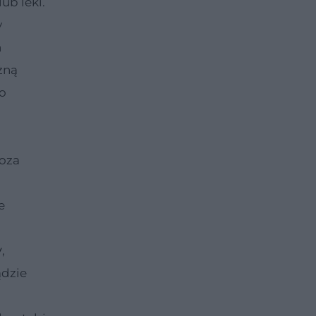
ub leki.
y
n
żną
ko
oza
e
y
,
ądzie