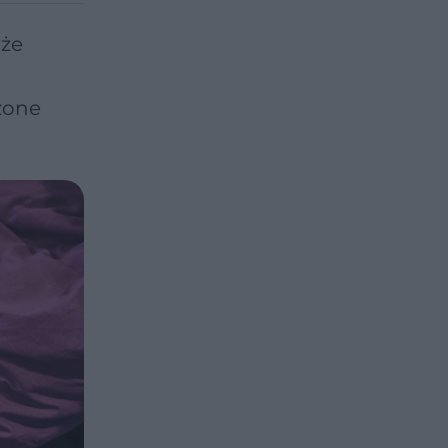
oże
zone