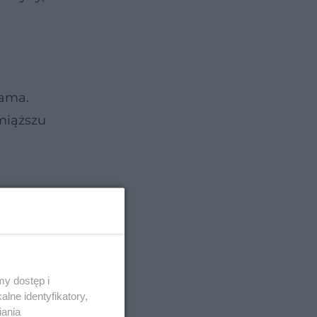
rama.
miąższu
y dostęp i
lne identyfikatory,
iania