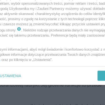
klam, wybór spersonalizowanych treści, pomiar reklam i treści, bad
 zgodą Użytkownika my i Zaufani Partnerzy możemy używać dokład
az aktywnie skanować charakterystykę urządzenia do celów identyfi
ść, prosimy o zgodę na korzystanie z tych technologii poprzez klikn
a i zawsze możesz ją zmienić/wycofać klikając przycisk ustawień pr
odzielić na 4 płaty, a komórki tworzące jej str
ogu strony
. Niektóre rodzaje przetwarzania danych nie wymagaj
iwić się takiemu przetwarzaniu. Preferencje będą miały zastosowanie
przez ten narząd musi przepłynąć krew z całego
u
szymi informacjami, abyś mógł świadomie i komfortowo korzystać z
gółowe informacje dotyczące przetwarzania Twoich danych znajdzi
dolnej, dostarczającej składniki odżywcze do reszty
s
oraz po kliknięciu w „Ustawienia”.
czący wątrobę z
żołądkiem
,
trzustką
i
dwunastnic
USTAWIENIA
ranżowej fabryki. Jej główne funkcje to przede