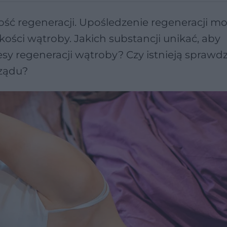
ść regeneracji. Upośledzenie regeneracji m
ości wątroby. Jakich substancji unikać, aby
y regeneracji wątroby? Czy istnieją sprawd
rządu?