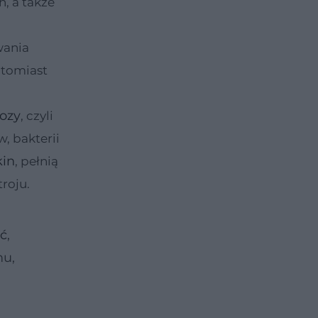
h, a także
wania
atomiast
ozy
, czyli
, bakterii
kin
, pełnią
roju.
łć
,
mu,