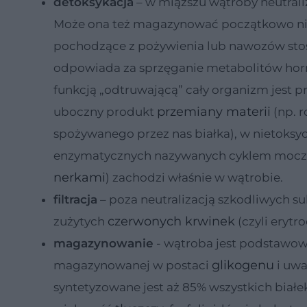
detoksykacja
– w miąższu wątroby neutralizo
Może ona też magazynować początkowo nie
pochodzące z pożywienia lub nawozów sto
odpowiada za sprzęganie metabolitów h
funkcją „odtruwającą” cały organizm jest 
przemiany materii
uboczny produkt
(np. 
spożywanego przez nas białka), w nietoksy
enzymatycznych nazywanych cyklem moczn
nerkami
) zachodzi właśnie w wątrobie.
filtracja
– poza neutralizacją szkodliwych s
czerwonych krwinek
zużytych
(czyli erytr
magazynowanie
- wątroba jest podstawow
glikogenu
magazynowanej w postaci
i uwa
syntetyzowane jest aż 85% wszystkich biał