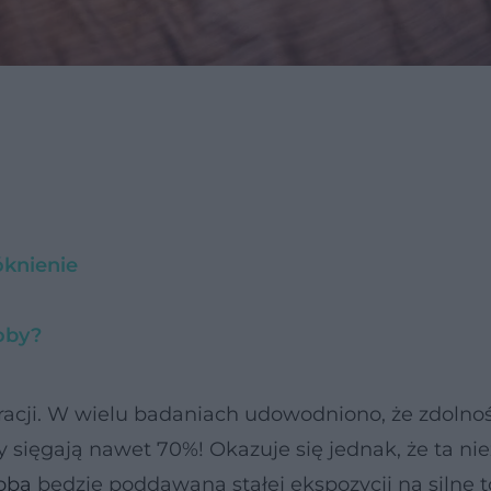
óknienie
oby?
acji. W wielu badaniach udowodniono, że zdolno
sięgają nawet 70%! Okazuje się jednak, że ta ni
oba
będzie poddawana stałej ekspozycji na silne t