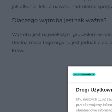
jak alkohol, leki, a nawet… nadmierne spoż
Dlaczego wątroba jest tak ważna?
Wątroba jest największym gruczołem w nasz
Realna masa tego organu jest jednak o ok. 
krew
.
Drogi Użytkow
My, naszych 1162 zau
przechowujemy informa
standardowe informac