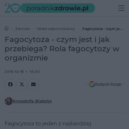
Zdrowie
Układ odpornościowy
Fagocytoza - czym jest i
jak przebiega? Rola fagocytozy w organizmie
Fagocytoza - czym jest i jak
przebiega? Rola fagocytozy w
organizmie
2019-12-18
14:00
Dodaj do Google
Krzysztofa Białożyt
Fagocytoza to jeden z najbardziej