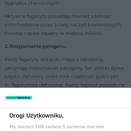
sygnałów chemicznych.
Aktywne fagocyty posiadają również zdolność
przechodzenia przez ściany naczyń krwionośnych,
tworząc naciek zapalny w miejscu infekcji.
2. Rozpoznanie patogenu
Kiedy fagocyty dotrą do miejsca zakażenia,
zaczynają rozpoznawać patogeny. Ten proces bywa
często ułatwiony przez inne cząsteczki (patrz pkt.
4 - fagocytoza ułatwiona). Każdy fagocyt posiada na
powierzchni swojej błony komórkowej tzw.
receptory, czyli białka umożliwiające rozpoznawanie
rozmaitych cząsteczek.
Drogi Użytkowniku,
Kiedy dojdzie do pobudzenia receptorów
My, naszych 1160 zaufanych partnerów oraz inne