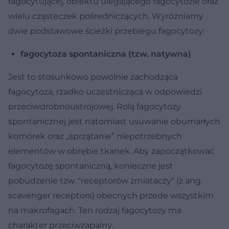
fagocytującej, obiektu ulegającego fagocytozie oraz
wielu cząsteczek pośredniczących. Wyróżniamy
dwie podstawowe ścieżki przebiegu fagocytozy:
fagocytoza spontaniczna (tzw. natywna)
Jest to stosunkowo powolnie zachodząca
fagocytoza, rzadko uczestnicząca w odpowiedzi
przeciwdrobnoustrojowej. Rolą fagocytozy
spontanicznej jest natomiast usuwanie obumarłych
komórek oraz „sprzątanie” niepotrzebnych
elementów w obrębie tkanek. Aby zapoczątkować
fagocytozę spontaniczną, konieczne jest
pobudzenie tzw. "receptorów zmiataczy" (z ang.
scavenger receptors) obecnych przede wszystkim
na makrofagach. Ten rodzaj fagocytozy ma
charakter przeciwzapalny.