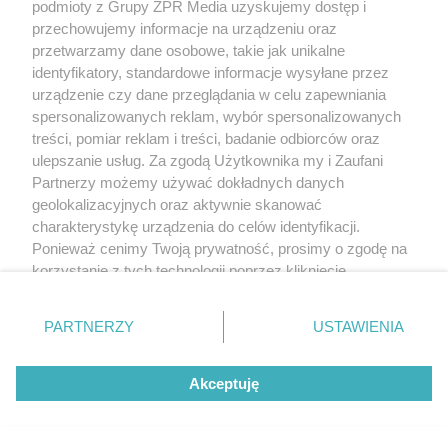
odpowiedzialnych za rozpoznawanie
podmioty z Grupy ZPR Media uzyskujemy dostęp i
przechowujemy informacje na urządzeniu oraz
drobnoustrojów, fagocyt ściśle wiąże się z obiektem
przetwarzamy dane osobowe, takie jak unikalne
swojego ataku.
identyfikatory, standardowe informacje wysyłane przez
urządzenie czy dane przeglądania w celu zapewniania
3. Pochłanianie patogenu
spersonalizowanych reklam, wybór spersonalizowanych
treści, pomiar reklam i treści, badanie odbiorców oraz
Fagocyt "sklejony" z patogenem rozpoczyna proces
ulepszanie usług. Za zgodą Użytkownika my i Zaufani
jego pochłaniania. Błona komórkowa fagocytu
Partnerzy możemy używać dokładnych danych
geolokalizacyjnych oraz aktywnie skanować
zaczyna otaczać patogen, "wspinając" się po jego
charakterystykę urządzenia do celów identyfikacji.
brzegach. W ten sposób powstaje pęcherzyk
Ponieważ cenimy Twoją prywatność, prosimy o zgodę na
zawierający drobnoustrój. Pęcherzyk ten, zwany
korzystanie z tych technologii poprzez kliknięcie
„Akceptuję”. Zgoda jest dobrowolna i zawsze możesz ją
fagosomem, znajduje się obecnie wewnątrz
zmienić/wycofać klikając przycisk ustawień prywatności
komórki fagocytującej. Aby w pełni unieszkodliwić
PARTNERZY
USTAWIENIA
znajdujący się w lewym dolnym rogu strony
. Niektóre
drobnoustrój, konieczne jest zniszczenie zawartości
rodzaje przetwarzania danych nie wymagają zgody
fagosomu.
Akceptuję
użytkownika, ale masz prawo sprzeciwić się takiemu
przetwarzaniu. Preferencje będą miały zastosowanie tylko
Trawienie zawartości fagosomu
na tej witrynie.