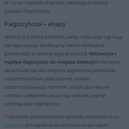
je i w ten sposób znacznie ułatwiają przebieg
procesu fagocytozy.
Fagocytoza – etapy
Wiemy już, które komórki, kiedy i dlaczego zajmują
się fagocytozą. Spróbujmy zatem dokładnie
prześledzić przebieg tego procesu:
1. Aktywacja i
napływ fagocytów do miejsca infekcji
Wniknięcie
drobnoustroju do wnętrza organizmu powoduje
natychmiastowe pobudzenie układu
odpornościowego. Komórki znajdujące się we
wrotach zakażenia zaczynają wysyłać sygnał
istniejącego zagrożenia.
Cząsteczki przekaźnikowe (przede wszystkim tzw.
cytokiny
prozapalne) są roznoszone po całym