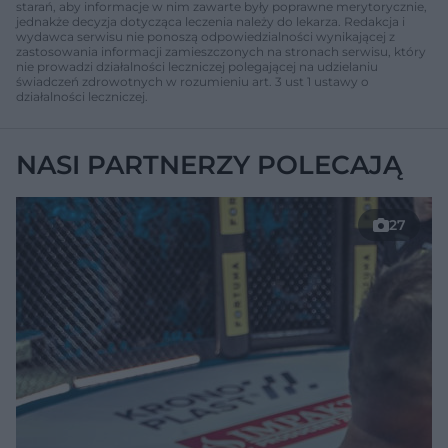
starań, aby informacje w nim zawarte były poprawne merytorycznie,
jednakże decyzja dotycząca leczenia należy do lekarza. Redakcja i
wydawca serwisu nie ponoszą odpowiedzialności wynikającej z
zastosowania informacji zamieszczonych na stronach serwisu, który
nie prowadzi działalności leczniczej polegającej na udzielaniu
świadczeń zdrowotnych w rozumieniu art. 3 ust 1 ustawy o
działalności leczniczej.
NASI PARTNERZY POLECAJĄ
27