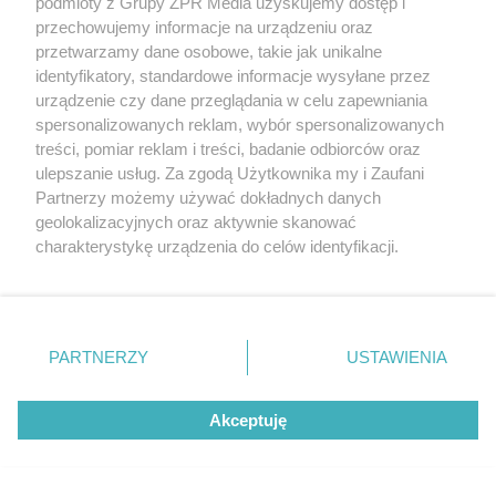
podmioty z Grupy ZPR Media uzyskujemy dostęp i
PRIME 18: Tańcula, Murański,
przechowujemy informacje na urządzeniu oraz
Schreiber i Wach na jednej gali!
przetwarzamy dane osobowe, takie jak unikalne
identyfikatory, standardowe informacje wysyłane przez
urządzenie czy dane przeglądania w celu zapewniania
spersonalizowanych reklam, wybór spersonalizowanych
treści, pomiar reklam i treści, badanie odbiorców oraz
ulepszanie usług. Za zgodą Użytkownika my i Zaufani
Partnerzy możemy używać dokładnych danych
geolokalizacyjnych oraz aktywnie skanować
charakterystykę urządzenia do celów identyfikacji.
Ponieważ cenimy Twoją prywatność, prosimy o zgodę na
korzystanie z tych technologii poprzez kliknięcie
„Akceptuję”. Zgoda jest dobrowolna i zawsze możesz ją
zmienić/wycofać klikając przycisk ustawień prywatności
PARTNERZY
USTAWIENIA
znajdujący się w lewym dolnym rogu strony
. Niektóre
rodzaje przetwarzania danych nie wymagają zgody
Akceptuję
użytkownika, ale masz prawo sprzeciwić się takiemu
MUZYKA
przetwarzaniu. Preferencje będą miały zastosowanie tylko
na tej witrynie.