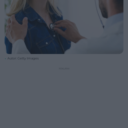
Autor: Getty Images