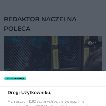
szpitalu. Badanie
objęło 36 tys. osób
REDAKTOR NACZELNA
POLECA
27
Drogi Użytkowniku,
My, naszych 1162 zaufanych partnerów oraz inne
TEKST SPONSOROWANY